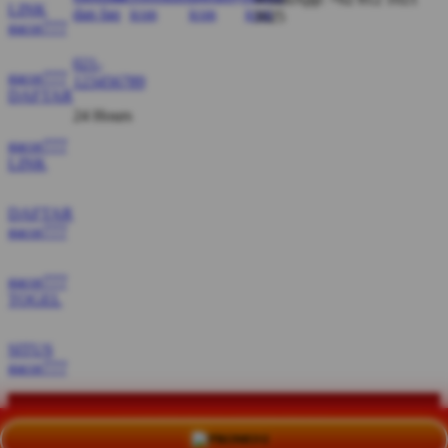
Back to top
gacor777
butuh
unduh aplikasi
we accept
bantuan?
gacor777
hubungi
kami
gacor777
SLOT
Direktorat Jenderal
hubungi
ikuti kami di
gacor777
Perlindungan Konsumen dan
kami
media sosial
LOGIN
Tertib Niaga
Kementerian Perdagangan RI
bantuan
WhatsApp: +62 812 1021
LINK
dan faq
3625
gacor777
021-
gacor777
123456789
DAFTAR
24 Hours
gacor777
LINK
PROMO