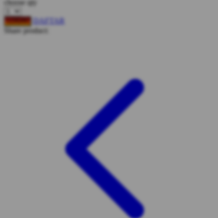
choose qty
Squishmallows
DAFTAR
LOGIN
Starbooks
Share product:
Stick-O
Stokke
Sudocrem
Sumimo
Sunnylife
Sun-Staches
Swimava
T
Tommee Tippee
Trunki
Tutti Bambini