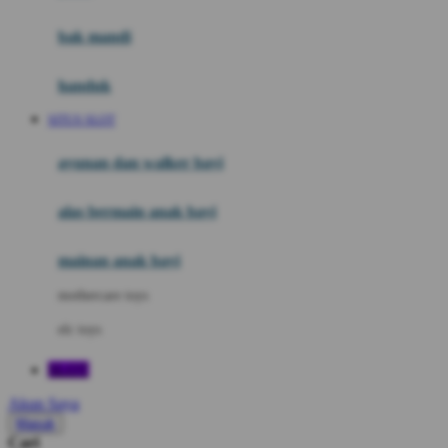
Mini Monkey
Moby
bak mandi
Momami
handuk
Mothercare
SITUS SLOT
Mustela
ayunan dan walker bayi
My Buddy Tag
My K
alas bermain anak bayi
N
mainan anak bayi
Naif
mothercare toys
Nike
elc toys
Nordic Natural
SLOT
Nuby
Akun Saya
Nuna
Masuk
Cari