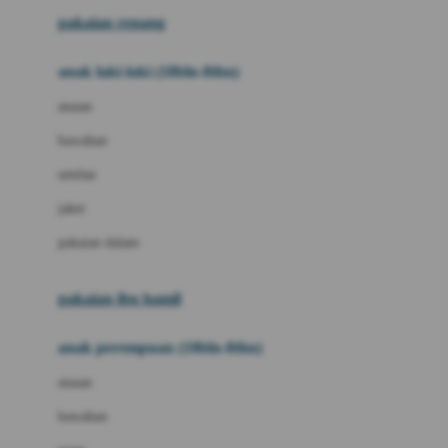
Buggygear
pakaian renang
Bumkins
anak laki-laki (18bln-8thn)
C
atasan
Cetaphil
bawahan
Chicco
setelan
Childlife
jaket
Clevamama
pakaian dalam
Cocolatte
Cottonseeds
pakaian ibu hamil
Cozy N Safe
anak perempuan (18bln-8thn)
Crane
atasan
Cybex
bawahan
D