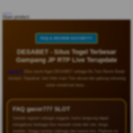
Share product:
FAQ & REVIEW GACOR777
DESABET - Situs Togel Terbesar
Gampang JP RTP Live Terupdate
gacor777
Situs resmi Agen DESABET sebagai Bo Toto Resmi Banjir
Jackpot. Dapatkan Jam Hoki main Toto akurat dan gabung sekarang
untuk menikmati bene...
FAQ gacor777 SLOT
Setelah register sebagai anggota, kamu langsung dapat
mengakses berbagai fitur menarik mulai dari slot, bingo,
roulette, hingga taruhan olahraga dan kasino live. Platform ini