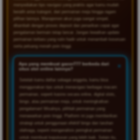
menyediakan tips navigasi yang praktis agar kamu mudah
beralih antar kategori, dari permainan meja hingga ragam
pilihan lainnya. Manajemen akun juga sangat simpel,
ditambah dengan proses deposit dan penarikan cepat agar
pengalaman bermain tetap lancar. Jangan lewatkan update
permainan terbaru yang rutin hadir untuk menambah keseruan
serta peluang meraih poin tinggi.
Apa yang membuat gacor777 berbeda dari
+
situs slot online lainnya?
Setelah kamu daftar sebagai anggota, kamu bisa
menggunakan tips untuk menavigasi berbagai macam
permainan, seperti kasino secara online, digital slots,
bingo, atau permainan meja, untuk meningkatkan
pengalaman! Misalnya, pilihlah permainan yang
menawarkan poin tinggi. Platform ini juga memberikan
strategi untuk penggunaan efektif bingo dan taruhan
olahraga, seperti menganalisis peringkat permainan
untuk membuat keputusan yang lebih baik. Selain itu,