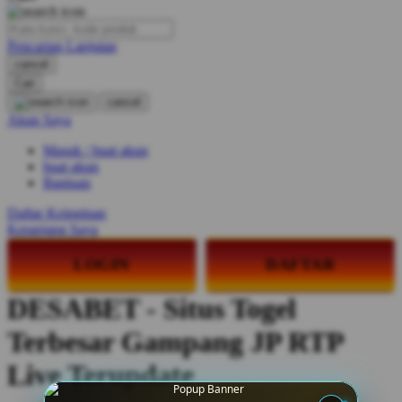
O
Pencarian Lanjutan
Oh Ma Grain
cancel
Okiedog
Cari
cancel
P
Akun Saya
Masuk / buat akun
Peachy
buat akun
Phil & Ted's
Bantuan
Philips Avent
Daftar Keinginan
Keranjang Saya
Pigeon
LOGIN
DAFTAR
Playgro
DESABET - Situs Togel
Poled Global
Terbesar Gampang JP RTP
Ponycycle
Puma
Live Terupdate
Pureats