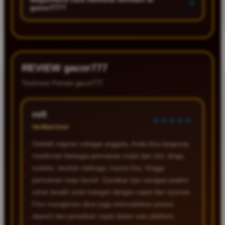
strateginya. Platform ini juga menyediakan strategi
+
penggunaan platform, misalnya dengan cara cepat
gacor777?
pengalaman Anda dengan platform. Misalnya, pelajari
khusus untuk penggunaan bingo dan taruhan olahraga,
beralih antar kategori permainan sesuai minatmu.
cara menavigasi beragam pilihan game seperti slot dan
misalnya dengan menganalisis peringkat permainan
Setelah pendaftaran selesai, anggota baru dapat
Selain itu, kamu bisa memanfaatkan fitur-fitur online
permainan meja untuk menemukan yang sesuai dengan
untuk membuat keputusan yang lebih tepat. Selain itu,
memanfaatkan tips agar pengalaman platform semakin
yang tersedia seperti cek update terbaru dan tips untuk
preferensi Anda. Selain itu, platforms ini menyediakan
kamu bisa mempelajari sepuluh tips untuk mengelola
optimal. Misalnya, selain memilih permainan yang
deposit dan penarikan yang lebih cepat dan aman.
strategi untuk pengelolaan akun berupa tips seperti
akun secara efektif, seperti beralih cepat antar kategori
sesuai dengan tingkat keahlian, juga tersedia strategi
cepat beralih antar kategori permainan, baik kasino atau
REVIEW gacor777
permainan kasino dan aktivitas olahraga, serta
untuk pengelolaan poin yang efektif dalam berbagai
olahraga, dengan sistem keamanan terjamin. Dalam
memastikan keamanan dalam proses deposit dan
Testimoni Pemain gacor777.
kategori seperti slot, bingo dan permainan meja. Untuk
navigasi platform, Anda bisa mengikuti sepuluh cara
penarikan. Dengan menggunakan platform ini, kamu
memaksimalkan aktivitas olahraga, pengguna bisa
praktis untuk meningkatkan pengalaman bermain,
dapat mendapatkan pengalaman bermain yang lebih
mempelajari tips analisis peringkat tim atau memeriksa
seperti mempelajari cara memeriksa pembaruan
penuh tantangan dan menyenangkan.
dina
pembaruan berita terbaru dalam dunia olahraga. Jangan
permainan terbaru atau tips untuk deposit dan
lupa, platform ini menyediakan tips untuk mengelola
Verified User
penarikan yang lebih cepat. Ingat, dengan memahami
akun dengan aman, seperti cara cepat beralih antara
platform ini—dari fitur manajemen akun hingga strategi
game casino, tarutan sports, dan aktivitas lain.
dalam pemilihan game—Anda dapat menjadikan setiap
sesi bermain lebih menyenangkan dan bermanfaat.