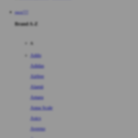
gacor777
Brand A-Z
A
Addo
Adidas
Airfree
Alamii
Amara
Aqua Scale
Asics
Aveeno