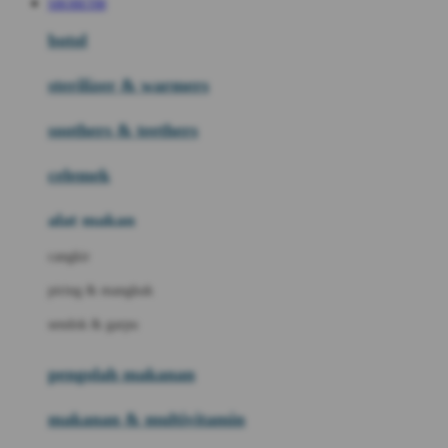
SBOBET88
botol
sterilizer & warmers
soothers & teethers
celemek
alat makan
cangkir
piring & mangkuk
sendok & garpu
pengolah makanan
makanan & multivitamin