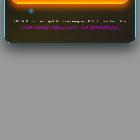
DESABET - Situs Togel Terbesar Gampang JP RTP Live Terupdate
© COPYRIGHT 2026 gacor777 - SEO DON QUIXOTE.