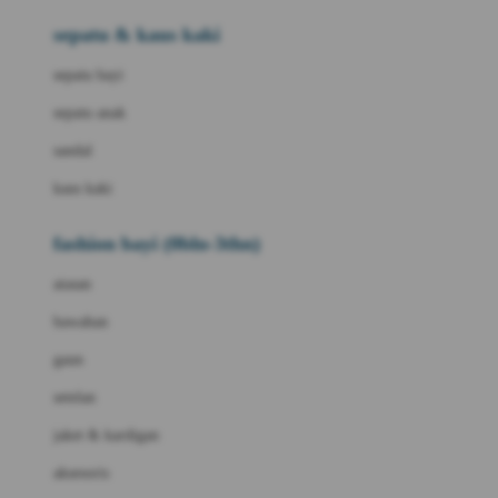
sepatu & kaus kaki
sepatu bayi
sepatu anak
sandal
kaus kaki
fashion bayi (0bln-3thn)
atasan
bawahan
gaun
setelan
jaket & kardigan
aksesoris