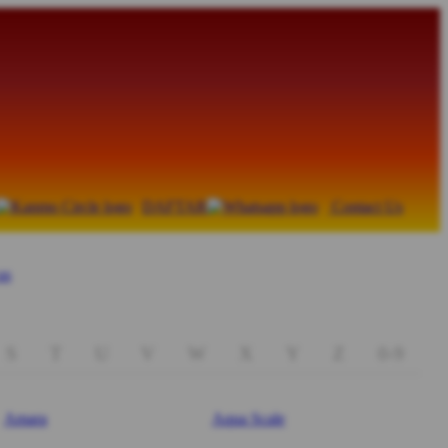
DAFTAR
Contact Us
us
S
T
U
V
W
X
Y
Z
0-9
Amara
Aqua Scale