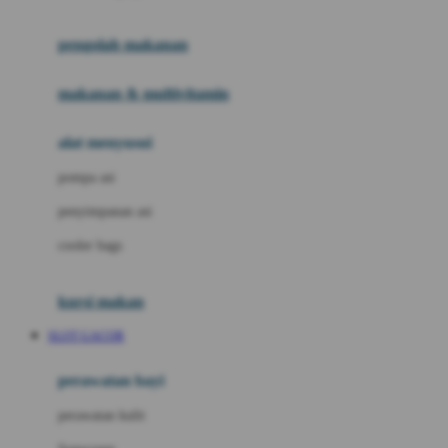
Joie
pengolah makanan
Joolz
Jujube
makanan & multivitamin
K
alat menyusui
Kiddycuts
pompa asi
Kumon
penyimpanan asi
L
cooler bags
Leapfrog
kursi makan
Leclerc
SLOT GACOR
Lee Vierra
Lillebaby
perawatan bayi
Little Bird Told Me
perawatan kulit
Little Miss Janis