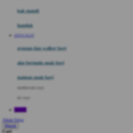
Mini Monkey
Moby
bak mandi
Momami
handuk
Mothercare
SITUS SLOT
Mustela
ayunan dan walker bayi
My Buddy Tag
My K
alas bermain anak bayi
N
mainan anak bayi
Naif
mothercare toys
Nike
elc toys
Nordic Natural
SLOT
Nuby
Akun Saya
Nuna
Masuk
Cari