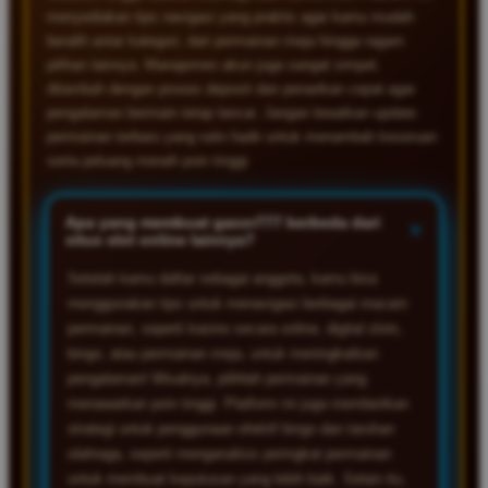
menyediakan tips navigasi yang praktis agar kamu mudah
beralih antar kategori, dari permainan meja hingga ragam
pilihan lainnya. Manajemen akun juga sangat simpel,
ditambah dengan proses deposit dan penarikan cepat agar
pengalaman bermain tetap lancar. Jangan lewatkan update
permainan terbaru yang rutin hadir untuk menambah keseruan
serta peluang meraih poin tinggi.
Apa yang membuat gacor777 berbeda dari
+
situs slot online lainnya?
Setelah kamu daftar sebagai anggota, kamu bisa
menggunakan tips untuk menavigasi berbagai macam
permainan, seperti kasino secara online, digital slots,
bingo, atau permainan meja, untuk meningkatkan
pengalaman! Misalnya, pilihlah permainan yang
menawarkan poin tinggi. Platform ini juga memberikan
strategi untuk penggunaan efektif bingo dan taruhan
olahraga, seperti menganalisis peringkat permainan
untuk membuat keputusan yang lebih baik. Selain itu,