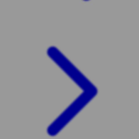
Twistshake
TY Toys
U
V
Veja
Vitaflow
Vtech
W
Waterland
Wellness