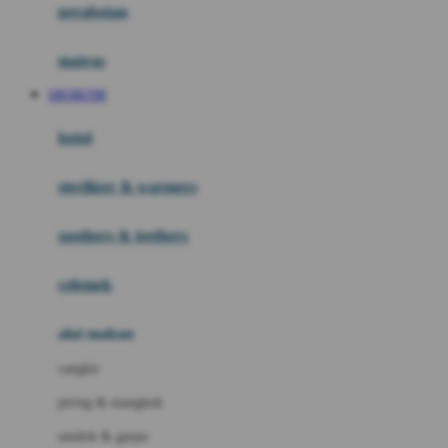
perabotan
Happy Tummy
Hauck
matras
Havaianas
SBOBET88
Hegen
botol
Hot Wheels
sterilizer & warmers
Hybrid
soothers & teethers
I
Inlacta DHA
celemek
Interlac
alat makan
Ivenet
cangkir
J
piring & mangkuk
Jack N Jill
sendok & garpu