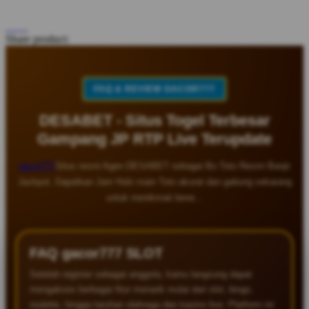
Share product:
FAQ & REVIEW GACOR777
DESABET - Situs Togel Terbesar
Gampang JP RTP Live Terupdate
gacor777
Situs resmi Agen DESABET sebagai Bo Toto Resmi Banjir
Jackpot. Dapatkan Jam Hoki main Toto akurat dan gabung sekarang
untuk menikmati bene...
FAQ gacor777 SLOT
Setelah register sebagai anggota, kamu langsung dapat
mengakses berbagai fitur menarik mulai dari slot, bingo,
roulette, hingga taruhan olahraga dan kasino live. Platform ini