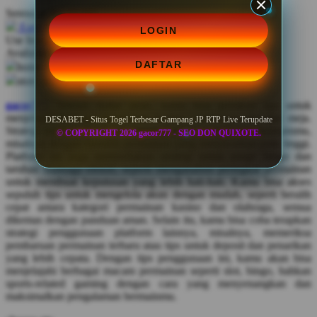
Serendah
Rp 10.000
Q
Earn
1.000.000
-
100.000.000
Bonus
LOGIN
Use Installment Options from
.
Laarn more
QV Baby
Available for :
DAFTAR
home delivery
store pickup
R
gacor777
Setelah daftar akun, kamu bisa gunakan tips untuk
Real Shades
menjelajah berbagai permainan kasino, contohnya slot dan meja.
DESABET - Situs Togel Terbesar Gampang JP RTP Live Terupdate
Strategi ini bisa membantu meningkatkan pengalaman bermainmu,
Red Castle
© COPYRIGHT 2026 gacor777 - SEO DON QUIXOTE.
misalnya dengan memilih permainan yang menawarkan poin tinggi.
Platform ini juga menyediakan strategi untuk usage bingo dan
Ribbon Madness
taruhan olahraga efektif, seperti menganalisis peringkat permainan
untuk membuat keputusan yang lebih hati-hati. Kamu bisa akses
S
sepuluh tips untuk mengelola akun dengan mudah, seperti beralih
cepat antara kategori permainan kasino dan olahraga, semua
Sebamed
dikemas dengan panduan aman. Selain itu, kamu bisa coba terapkan
strategi penggunaan platform lainnya, misalnya, memeriksa
Silver Cross
pembaruan permainan terbaru atau tips untuk deposit dan penarikan
yang lebih cepata. Dengan tips penggunaan ini, kamu akan bisa
Simply Idea
menjelajahi berbagai macam permainan seperti slot, bingo, bahkan
sports-related gaming dengan cara yang menyenangkan dan
Skip Hop
maksimalkan pengalaman bermainmu.
Spectra