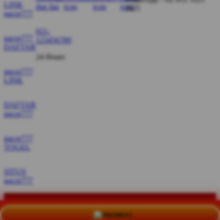
Back to top
gacor777
butuh
unduh aplikasi
we accept
bantuan?
gacor777
hubungi
kami
gacor777
SLOT
Direktorat Jenderal
hubungi
ikuti kami di
gacor777
Perlindungan Konsumen dan
kami
media sosial
LOGIN
Tertib Niaga
Kementerian Perdagangan RI
bantuan
WhatsApp: +62 812 1021
LINK
dan faq
3625
gacor777
021-
gacor777
123456789
DAFTAR
24 Hours
gacor777
LINK
PROMO