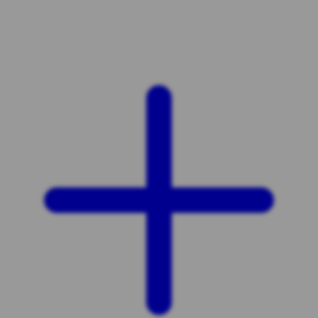
X
Xootz
Y
Yamatoya
Z
Zaxy
Zoggs
0-9
4Moms
59S