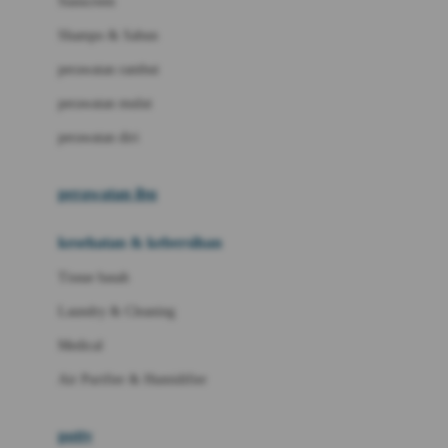
Sunscreen
London Taxi
Shampo & Sabun
Love To Dream
perawatan rambut
perawatan mulut
M
perawatan diri
Magformers
Mama's Choice
perawatan ibu
Mamas&Papas
kesehatan & kebersihan
Mamaway
Tissue basah
Maxi Cosi
Laundry & Cleaning
Megabloks
Medical
Micro
Air Purifier & Humidifier
MiDeer
Mimi & Lula
potty