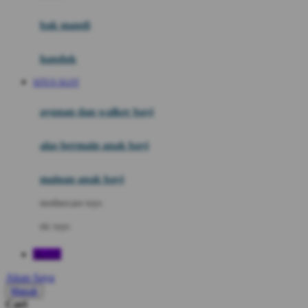
Mini Monkey
Moby
bak mandi
Momami
handuk
Mothercare
SITUS SLOT
Mustela
ayunan dan walker bayi
My Buddy Tag
My K
alas bermain anak bayi
N
mainan anak bayi
Naif
mothercare toys
Nike
elc toys
Nordic Natural
SLOT
Nuby
Akun Saya
Nuna
Masuk
Cari