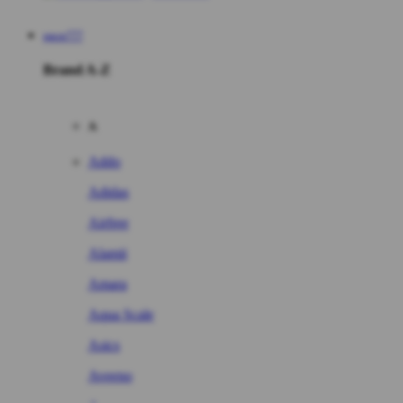
gacor777
Brand A-Z
A
Addo
Adidas
Airfree
Alamii
Amara
Aqua Scale
Asics
Aveeno