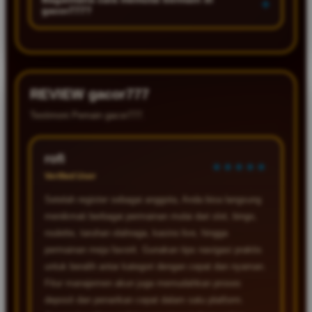
strateginya. Platform ini juga menyediakan strategi
+
penggunaan platform, misalnya dengan cara cepat
gacor777?
pengalaman Anda dengan platform. Misalnya, pelajari
khusus untuk penggunaan bingo dan taruhan olahraga,
beralih antar kategori permainan sesuai minatmu.
cara menavigasi beragam pilihan game seperti slot dan
misalnya dengan menganalisis peringkat permainan
Setelah pendaftaran selesai, anggota baru dapat
Selain itu, kamu bisa memanfaatkan fitur-fitur online
permainan meja untuk menemukan yang sesuai dengan
untuk membuat keputusan yang lebih tepat. Selain itu,
memanfaatkan tips agar pengalaman platform semakin
yang tersedia seperti cek update terbaru dan tips untuk
preferensi Anda. Selain itu, platforms ini menyediakan
kamu bisa mempelajari sepuluh tips untuk mengelola
optimal. Misalnya, selain memilih permainan yang
deposit dan penarikan yang lebih cepat dan aman.
strategi untuk pengelolaan akun berupa tips seperti
akun secara efektif, seperti beralih cepat antar kategori
sesuai dengan tingkat keahlian, juga tersedia strategi
cepat beralih antar kategori permainan, baik kasino atau
REVIEW gacor777
permainan kasino dan aktivitas olahraga, serta
untuk pengelolaan poin yang efektif dalam berbagai
olahraga, dengan sistem keamanan terjamin. Dalam
memastikan keamanan dalam proses deposit dan
Testimoni Pemain gacor777.
kategori seperti slot, bingo dan permainan meja. Untuk
navigasi platform, Anda bisa mengikuti sepuluh cara
penarikan. Dengan menggunakan platform ini, kamu
memaksimalkan aktivitas olahraga, pengguna bisa
praktis untuk meningkatkan pengalaman bermain,
dapat mendapatkan pengalaman bermain yang lebih
mempelajari tips analisis peringkat tim atau memeriksa
seperti mempelajari cara memeriksa pembaruan
penuh tantangan dan menyenangkan.
dina
pembaruan berita terbaru dalam dunia olahraga. Jangan
permainan terbaru atau tips untuk deposit dan
lupa, platform ini menyediakan tips untuk mengelola
Verified User
penarikan yang lebih cepat. Ingat, dengan memahami
akun dengan aman, seperti cara cepat beralih antara
platform ini—dari fitur manajemen akun hingga strategi
game casino, tarutan sports, dan aktivitas lain.
dalam pemilihan game—Anda dapat menjadikan setiap
sesi bermain lebih menyenangkan dan bermanfaat.