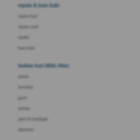
Beauty Barn
sepatu & kaus kaki
Bio Oil
sepatu bayi
Biolane
sepatu anak
Bite Fighters
sandal
Bizzi Growin
kaus kaki
Blackmores
fashion bayi (0bln-3thn)
Blooming Marvellous
atasan
Bonnels
bawahan
Bravado
gaun
Bruder
setelan
Brush Baby
jaket & kardigan
Buds Organics
aksesoris
Bugaboo