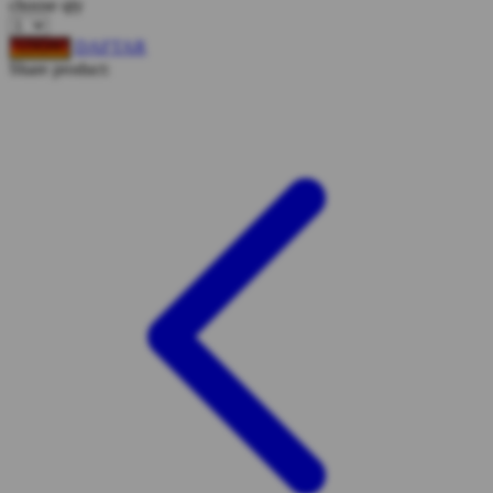
choose qty
Squishmallows
DAFTAR
LOGIN
Starbooks
Share product:
Stick-O
Stokke
Sudocrem
Sumimo
Sunnylife
Sun-Staches
Swimava
T
Tommee Tippee
Trunki
Tutti Bambini