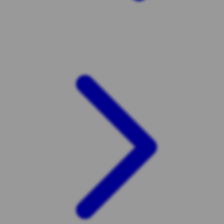
Twistshake
TY Toys
U
V
Veja
Vitaflow
Vtech
W
Waterland
Wellness