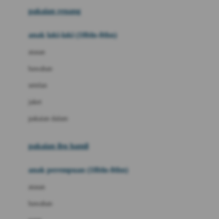
Buggygear
pakaian renang
Bumkins
anak laki-laki (18bln-8thn)
C
atasan
Cetaphil
bawahan
Chicco
setelan
Childlife
jaket
Clevamama
pakaian dalam
Cocolatte
Cottonseeds
pakaian ibu hamil
Cozy N Safe
anak perempuan (18bln-8thn)
Crane
atasan
Cybex
bawahan
D