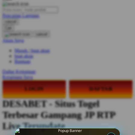
O
Pencarian Lanjutan
Oh Ma Grain
cancel
Okiedog
Cari
cancel
P
Akun Saya
Masuk / buat akun
Peachy
buat akun
Phil & Ted's
Bantuan
Philips Avent
Daftar Keinginan
Keranjang Saya
Pigeon
LOGIN
DAFTAR
Playgro
DESABET - Situs Togel
Poled Global
Terbesar Gampang JP RTP
Ponycycle
Puma
Live Terupdate
Pureats