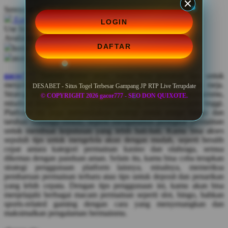
Serendah
Rp 10.000
Q
Earn
1.000.000
-
100.000.000
Bonus
LOGIN
Use Installment Options from
.
Laarn more
QV Baby
Available for :
DAFTAR
home delivery
store pickup
R
gacor777
Setelah daftar akun, kamu bisa gunakan tips untuk
Real Shades
menjelajah berbagai permainan kasino, contohnya slot dan meja.
DESABET - Situs Togel Terbesar Gampang JP RTP Live Terupdate
Strategi ini bisa membantu meningkatkan pengalaman bermainmu,
Red Castle
© COPYRIGHT 2026 gacor777 - SEO DON QUIXOTE.
misalnya dengan memilih permainan yang menawarkan poin tinggi.
Platform ini juga menyediakan strategi untuk usage bingo dan
Ribbon Madness
taruhan olahraga efektif, seperti menganalisis peringkat permainan
untuk membuat keputusan yang lebih hati-hati. Kamu bisa akses
S
sepuluh tips untuk mengelola akun dengan mudah, seperti beralih
cepat antara kategori permainan kasino dan olahraga, semua
Sebamed
dikemas dengan panduan aman. Selain itu, kamu bisa coba terapkan
strategi penggunaan platform lainnya, misalnya, memeriksa
Silver Cross
pembaruan permainan terbaru atau tips untuk deposit dan penarikan
yang lebih cepata. Dengan tips penggunaan ini, kamu akan bisa
Simply Idea
menjelajahi berbagai macam permainan seperti slot, bingo, bahkan
sports-related gaming dengan cara yang menyenangkan dan
Skip Hop
maksimalkan pengalaman bermainmu.
Spectra