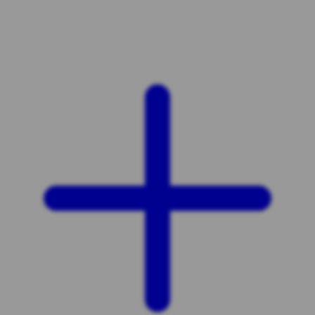
X
Xootz
Y
Yamatoya
Z
Zaxy
Zoggs
0-9
4Moms
59S