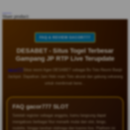
Share product:
FAQ & REVIEW GACOR777
DESABET - Situs Togel Terbesar
Gampang JP RTP Live Terupdate
gacor777
Situs resmi Agen DESABET sebagai Bo Toto Resmi Banjir
Jackpot. Dapatkan Jam Hoki main Toto akurat dan gabung sekarang
untuk menikmati bene...
FAQ gacor777 SLOT
Setelah register sebagai anggota, kamu langsung dapat
mengakses berbagai fitur menarik mulai dari slot, bingo,
roulette, hingga taruhan olahraga dan kasino live. Platform ini