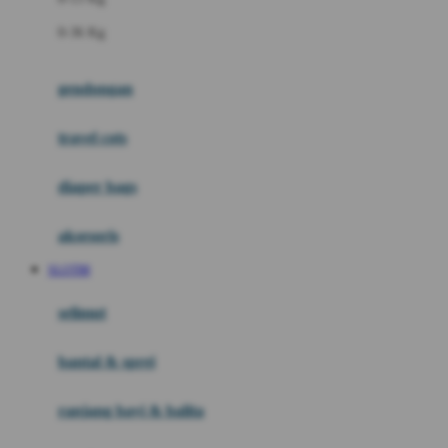
Felt So Sweet
0-36 Kg
Fisher Price
Flipper
gendongan
Friends Of Sally
travel cots
G
diaper bags
Gb
Geko
aksesoris
Graco
SLOT88
Gund
selimut
H
bantal & sprei
Habbie
Haenim
ranjang bayi & balita
Happy Horse