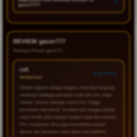
strateginya. Platform ini juga menyediakan strategi
+
penggunaan platform, misalnya dengan cara cepat
gacor777?
pengalaman Anda dengan platform. Misalnya, pelajari
khusus untuk penggunaan bingo dan taruhan olahraga,
beralih antar kategori permainan sesuai minatmu.
cara menavigasi beragam pilihan game seperti slot dan
misalnya dengan menganalisis peringkat permainan
Setelah pendaftaran selesai, anggota baru dapat
Selain itu, kamu bisa memanfaatkan fitur-fitur online
permainan meja untuk menemukan yang sesuai dengan
untuk membuat keputusan yang lebih tepat. Selain itu,
memanfaatkan tips agar pengalaman platform semakin
yang tersedia seperti cek update terbaru dan tips untuk
preferensi Anda. Selain itu, platforms ini menyediakan
kamu bisa mempelajari sepuluh tips untuk mengelola
optimal. Misalnya, selain memilih permainan yang
deposit dan penarikan yang lebih cepat dan aman.
strategi untuk pengelolaan akun berupa tips seperti
akun secara efektif, seperti beralih cepat antar kategori
sesuai dengan tingkat keahlian, juga tersedia strategi
cepat beralih antar kategori permainan, baik kasino atau
REVIEW gacor777
permainan kasino dan aktivitas olahraga, serta
untuk pengelolaan poin yang efektif dalam berbagai
olahraga, dengan sistem keamanan terjamin. Dalam
memastikan keamanan dalam proses deposit dan
Testimoni Pemain gacor777.
kategori seperti slot, bingo dan permainan meja. Untuk
navigasi platform, Anda bisa mengikuti sepuluh cara
penarikan. Dengan menggunakan platform ini, kamu
memaksimalkan aktivitas olahraga, pengguna bisa
praktis untuk meningkatkan pengalaman bermain,
dapat mendapatkan pengalaman bermain yang lebih
mempelajari tips analisis peringkat tim atau memeriksa
seperti mempelajari cara memeriksa pembaruan
penuh tantangan dan menyenangkan.
dina
pembaruan berita terbaru dalam dunia olahraga. Jangan
permainan terbaru atau tips untuk deposit dan
lupa, platform ini menyediakan tips untuk mengelola
Verified User
penarikan yang lebih cepat. Ingat, dengan memahami
akun dengan aman, seperti cara cepat beralih antara
platform ini—dari fitur manajemen akun hingga strategi
game casino, tarutan sports, dan aktivitas lain.
dalam pemilihan game—Anda dapat menjadikan setiap
sesi bermain lebih menyenangkan dan bermanfaat.