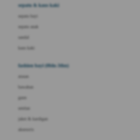
Beauty Barn
sepatu & kaus kaki
Bio Oil
sepatu bayi
Biolane
sepatu anak
Bite Fighters
sandal
Bizzi Growin
kaus kaki
Blackmores
fashion bayi (0bln-3thn)
Blooming Marvellous
atasan
Bonnels
bawahan
Bravado
gaun
Bruder
setelan
Brush Baby
jaket & kardigan
Buds Organics
aksesoris
Bugaboo