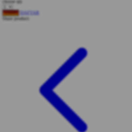
choose qty
Squishmallows
DAFTAR
LOGIN
Starbooks
Share product:
Stick-O
Stokke
Sudocrem
Sumimo
Sunnylife
Sun-Staches
Swimava
T
Tommee Tippee
Trunki
Tutti Bambini