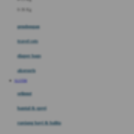
Felt So Sweet
0-36 Kg
Fisher Price
Flipper
gendongan
Friends Of Sally
travel cots
G
diaper bags
Gb
Geko
aksesoris
Graco
SLOT88
Gund
selimut
H
bantal & sprei
Habbie
Haenim
ranjang bayi & balita
Happy Horse