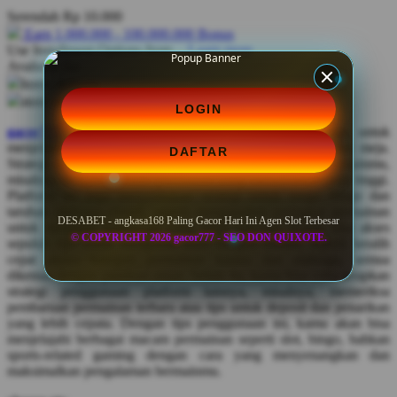
Serendah
Rp 10.000
Q
Earn
1.000.000
-
100.000.000
Bonus
Use Installment Options from
.
Laarn more
QV Baby
Available for :
home delivery
store pickup
R
LOGIN
gacor777
Setelah daftar akun, kamu bisa gunakan tips untuk
Real Shades
menjelajah berbagai permainan kasino, contohnya slot dan meja.
DAFTAR
Strategi ini bisa membantu meningkatkan pengalaman bermainmu,
Red Castle
misalnya dengan memilih permainan yang menawarkan poin tinggi.
Platform ini juga menyediakan strategi untuk usage bingo dan
Ribbon Madness
taruhan olahraga efektif, seperti menganalisis peringkat permainan
DESABET - angkasa168 Paling Gacor Hari Ini Agen Slot Terbesar
untuk membuat keputusan yang lebih hati-hati. Kamu bisa akses
S
© COPYRIGHT 2026 gacor777 - SEO DON QUIXOTE.
sepuluh tips untuk mengelola akun dengan mudah, seperti beralih
cepat antara kategori permainan kasino dan olahraga, semua
Sebamed
dikemas dengan panduan aman. Selain itu, kamu bisa coba terapkan
strategi penggunaan platform lainnya, misalnya, memeriksa
Silver Cross
pembaruan permainan terbaru atau tips untuk deposit dan penarikan
yang lebih cepata. Dengan tips penggunaan ini, kamu akan bisa
Simply Idea
menjelajahi berbagai macam permainan seperti slot, bingo, bahkan
sports-related gaming dengan cara yang menyenangkan dan
Skip Hop
maksimalkan pengalaman bermainmu.
Spectra