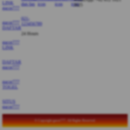
Back to top
gacor777
butuh
unduh aplikasi
we accept
bantuan?
gacor777
hubungi
kami
gacor777
SLOT
Direktorat Jenderal
hubungi
ikuti kami di
gacor777
Perlindungan Konsumen dan
kami
media sosial
LOGIN
Tertib Niaga
Kementerian Perdagangan RI
bantuan
WhatsApp: +62 812 1021
LINK
dan faq
3625
gacor777
021-
gacor777
123456789
DAFTAR
24 Hours
gacor777
LINK