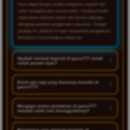
kamu dapat dengan mudah mengakses sepuluh tips
untuk mengelola akun secara online, misalnya beralih
cepat antara aktivitas kasino dan taruhan olahraga,
dilengkapi panduan penggunaan yang aman. Dengan
panduan ini, platform ini ingin memastikan pengalaman
bermainmu menyenangkan setiap hari.
Apakah minimal deposit di gacor777 ramah
+
untuk pemain baru?
Setelah kamu mendaftar sebagai anggota baru, kamu
bisa menggunakan platform ini secara efektif. Misalnya,
Event apa saja yang biasanya tersedia di
+
gacor777?
kamu bisa browsing berbagai macam permainan seperti
kasino, slots, bola, atau bingo. Untuk mendapatkan
Setelah register sebagai anggota baru, kamu bisa
pengalaman bermain yang lebih optimal, coba
menggunakan tips untuk menavigasi beragam
Mengapa variasi permainan di gacor777
perhatikan tips dan strategi yang tersedia. Platform ini
+
menjadi salah satu keunggulannya?
permainan yang tersedia, contohnya dengan memilih
juga menyediakan panduan untuk mengelola akunmu
game slot yang menawarkan poin tinggi atau mencoba
dengan baik. Bagi pemain baru, kamu dapat mengikuti
Setelah mendaftar sebagai anggota, Anda dapat
permainan meja baru untuk mengoptimalkan
sepuluh cara praktis untuk mengoptimalkan
menggunakan berbagai tips untuk memaksimalkan
Bagaimana cara memulai bermain di