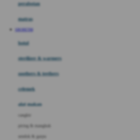
perabotan
Happy Tummy
Hauck
matras
Havaianas
SBOBET88
Hegen
botol
Hot Wheels
sterilizer & warmers
Hybrid
soothers & teethers
I
Inlacta DHA
celemek
Interlac
alat makan
Ivenet
cangkir
J
piring & mangkuk
Jack N Jill
sendok & garpu