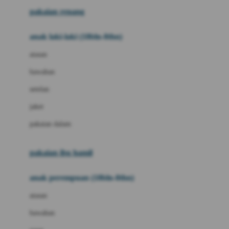
Buggygear
pakaian renang
Bumkins
anak laki-laki (18bln-8thn)
C
atasan
Cetaphil
bawahan
Chicco
setelan
Childlife
jaket
Clevamama
pakaian dalam
Cocolatte
Cottonseeds
pakaian ibu hamil
Cozy N Safe
anak perempuan (18bln-8thn)
Crane
atasan
Cybex
bawahan
D