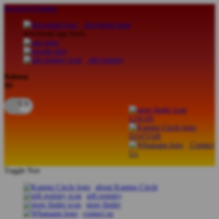
lewati ke Konten
download apps
download app from:
gift registry
Bahasa
ID
LOGIN
DAFTAR
Contact
Us
Toggle Nav
about Kanmo Circle
gift registry
store finder
contact us