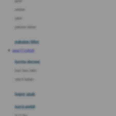
gaun
Dae Organics
setelan
Docare
jaket
Doona
pakaian dalam
Down To Earth
Drew
pakaian tidur
Dr. Brown's
gacor777 LOGIN
E
kereta dorong
ELC
bayi baru lahir
Ergobaby
usia 6 bulan+
Expert Care
koper anak
Ezyroller
kursi mobil
F
0-13 Kg