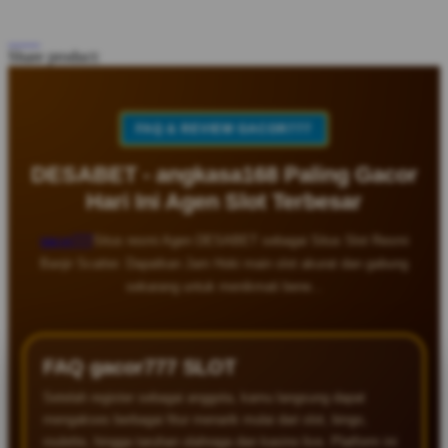
Share product:
FAQ & REVIEW GACOR777
DESABET - angkasa168 Paling Gacor
Hari Ini Agen Slot Terbesar
gacor777
Situs resmi Agen DESABET sebagai Situs Slot Resmi
Banjir Scatter. Dapatkan Jam Hoki main slot akurat dan gabung
sekarang untuk menikmati bene...
FAQ gacor777 SLOT
Setelah register sebagai anggota, kamu langsung dapat
mengakses berbagai fitur menarik mulai dari slot, bingo,
roulette, hingga taruhan olahraga dan kasino live. Platform ini