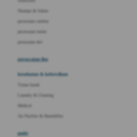
Sunscreen
London Taxi
Shampo & Sabun
Love To Dream
perawatan rambut
perawatan mulut
M
perawatan diri
Magformers
Mama's Choice
perawatan ibu
Mamas&Papas
kesehatan & kebersihan
Mamaway
Tissue basah
Maxi Cosi
Laundry & Cleaning
Megabloks
Medical
Micro
Air Purifier & Humidifier
MiDeer
Mimi & Lula
potty