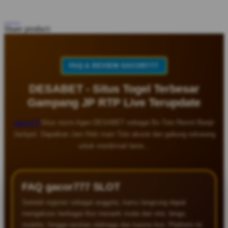
Share product:
FAQ & REVIEW GACOR777
DESABET - Situs Togel Terbesar
Gampang JP RTP Live Terupdate
gacor777
Situs resmi Agen DESABET sebagai Bo Toto Resmi Banjir
Jackpot. Dapatkan Jam Hoki main Toto akurat dan gabung sekarang
untuk menikmati bene...
FAQ gacor777 SLOT
Setelah register sebagai anggota, kamu langsung dapat
mengakses berbagai fitur menarik mulai dari slot, bingo,
roulette, hingga taruhan olahraga dan kasino live. Platform ini