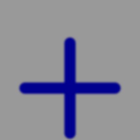
X
Xootz
Y
Yamatoya
Z
Zaxy
Zoggs
0-9
4Moms
59S