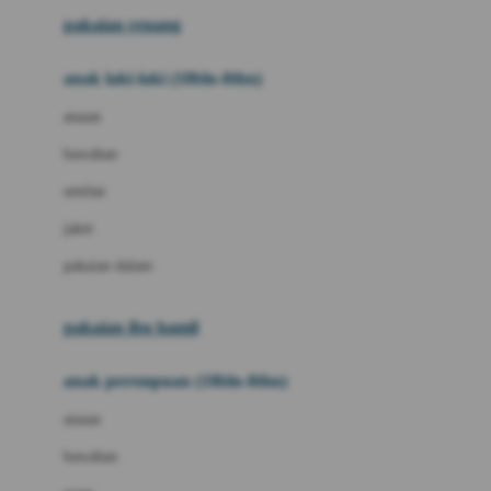
Buggygear
pakaian renang
Bumkins
anak laki-laki (18bln-8thn)
C
atasan
Cetaphil
bawahan
Chicco
setelan
Childlife
jaket
Clevamama
pakaian dalam
Cocolatte
Cottonseeds
pakaian ibu hamil
Cozy N Safe
anak perempuan (18bln-8thn)
Crane
atasan
Cybex
bawahan
D