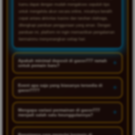
kamu dapat dengan mudah mengakses sepuluh tips
untuk mengelola akun secara online, misalnya beralih
cepat antara aktivitas kasino dan taruhan olahraga,
dilengkapi panduan penggunaan yang aman. Dengan
panduan ini, platform ini ingin memastikan pengalaman
bermainmu menyenangkan setiap hari.
Apakah minimal deposit di gacor777 ramah
+
untuk pemain baru?
Setelah kamu mendaftar sebagai anggota baru, kamu
bisa menggunakan platform ini secara efektif. Misalnya,
Event apa saja yang biasanya tersedia di
+
gacor777?
kamu bisa browsing berbagai macam permainan seperti
kasino, slots, bola, atau bingo. Untuk mendapatkan
Setelah register sebagai anggota baru, kamu bisa
pengalaman bermain yang lebih optimal, coba
menggunakan tips untuk menavigasi beragam
Mengapa variasi permainan di gacor777
perhatikan tips dan strategi yang tersedia. Platform ini
+
menjadi salah satu keunggulannya?
permainan yang tersedia, contohnya dengan memilih
juga menyediakan panduan untuk mengelola akunmu
game slot yang menawarkan poin tinggi atau mencoba
dengan baik. Bagi pemain baru, kamu dapat mengikuti
Setelah mendaftar sebagai anggota, Anda dapat
permainan meja baru untuk mengoptimalkan
sepuluh cara praktis untuk mengoptimalkan
menggunakan berbagai tips untuk memaksimalkan
Bagaimana cara memulai bermain di