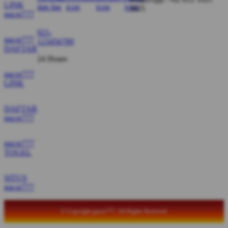
Back to top
gacor777
butuh
unduh aplikasi
we accept
bantuan?
gacor777
hubungi
kami
gacor777
SLOT
Direktorat Jenderal
hubungi
ikuti kami di
gacor777
Perlindungan Konsumen dan
kami
media sosial
LOGIN
Tertib Niaga
Kementerian Perdagangan RI
bantuan
WhatsApp: +62 812 1021
LINK
dan faq
3625
gacor777
021-
gacor777
123456789
DAFTAR
24 Hours
gacor777
LINK