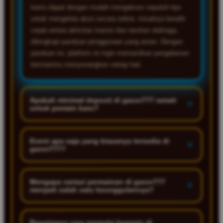
kamu dapat dengan mudah mengakses sepuluh tips
untuk mengelola akun secara online, misalnya beralih
cepat antara aktivitas kasino dan taruhan olahraga,
dilengkapi panduan penggunaan yang aman. Dengan
panduan ini, platform ini ingin memastikan pengalaman
bermainmu menyenangkan setiap hari.
Apakah minimal deposit di gacor777 ramah
+
untuk pemain baru?
Setelah kamu mendaftar sebagai anggota baru, kamu
bisa menggunakan platform ini secara efektif. Misalnya,
Event apa saja yang biasanya tersedia di
+
gacor777?
kamu bisa browsing berbagai macam permainan seperti
kasino, slots, bola, atau bingo. Untuk mendapatkan
Setelah register sebagai anggota baru, kamu bisa
pengalaman bermain yang lebih optimal, coba
menggunakan tips untuk menavigasi beragam
Mengapa variasi permainan di gacor777
perhatikan tips dan strategi yang tersedia. Platform ini
+
menjadi salah satu keunggulannya?
permainan yang tersedia, contohnya dengan memilih
juga menyediakan panduan untuk mengelola akunmu
game slot yang menawarkan poin tinggi atau mencoba
dengan baik. Bagi pemain baru, kamu dapat mengikuti
Setelah mendaftar sebagai anggota, Anda dapat
permainan meja baru untuk mengoptimalkan
sepuluh cara praktis untuk mengoptimalkan
menggunakan berbagai tips untuk memaksimalkan
Bagaimana cara memulai bermain di