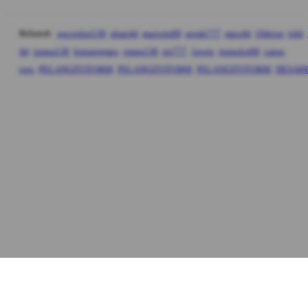
DAFTAR
gacor777
gacor777
TOGEL
SITUS
gacor777
© Copyright gacor777. All Rights Reserved.
Related:
gacorslot138
uban4d
maxwin89
perak777
mpo4d
19dewa
tt4d
4d
istana138
bintangmpo
empu138
ini777
1nwin
instaslot88
capsa
toto
PELANGITOTO888
PELANGITOTO888
PELANGITOTO888
DESAB