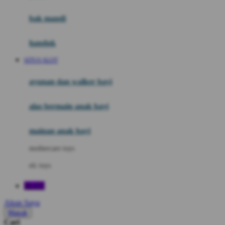
Mini Monkey
Moby
bak mandi
Momami
handuk
Mothercare
SITUS SLOT
Mustela
ayunan dan walker bayi
My Buddy Tag
My K
alas bermain anak bayi
N
mainan anak bayi
Naif
mothercare toys
Nike
elc toys
Nordic Natural
SLOT
Nuby
Akun Saya
Nuna
Masuk
Cari