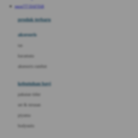
Awan
gacor777 DAFTAR
Azetabio
produk terbaru
B
aksesoris
Baabaasheepz
tas
Babiators
kacamata
Baby Dove
aksesoris rambut
Baby Jogger
Baby Rovega
kebutuhan bayi
Babybee
pakaian tidur
Banana Boat
set & terusan
Banz
piyama
Barbie
bodysuits
Beaba