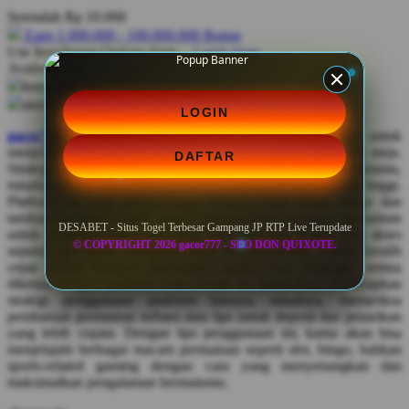
Serendah
Rp 10.000
Q
Earn
1.000.000
-
100.000.000
Bonus
Use Installment Options from
.
Laarn more
QV Baby
Available for :
home delivery
store pickup
R
LOGIN
gacor777
Setelah daftar akun, kamu bisa gunakan tips untuk
Real Shades
menjelajah berbagai permainan kasino, contohnya slot dan meja.
DAFTAR
Strategi ini bisa membantu meningkatkan pengalaman bermainmu,
Red Castle
misalnya dengan memilih permainan yang menawarkan poin tinggi.
Platform ini juga menyediakan strategi untuk usage bingo dan
Ribbon Madness
taruhan olahraga efektif, seperti menganalisis peringkat permainan
DESABET - Situs Togel Terbesar Gampang JP RTP Live Terupdate
untuk membuat keputusan yang lebih hati-hati. Kamu bisa akses
S
© COPYRIGHT 2026 gacor777 - SEO DON QUIXOTE.
sepuluh tips untuk mengelola akun dengan mudah, seperti beralih
cepat antara kategori permainan kasino dan olahraga, semua
Sebamed
dikemas dengan panduan aman. Selain itu, kamu bisa coba terapkan
strategi penggunaan platform lainnya, misalnya, memeriksa
Silver Cross
pembaruan permainan terbaru atau tips untuk deposit dan penarikan
yang lebih cepata. Dengan tips penggunaan ini, kamu akan bisa
Simply Idea
menjelajahi berbagai macam permainan seperti slot, bingo, bahkan
sports-related gaming dengan cara yang menyenangkan dan
Skip Hop
maksimalkan pengalaman bermainmu.
Spectra