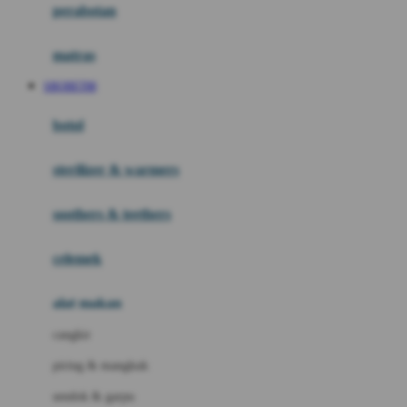
perabotan
Happy Tummy
Hauck
matras
Havaianas
SBOBET88
Hegen
botol
Hot Wheels
sterilizer & warmers
Hybrid
soothers & teethers
I
Inlacta DHA
celemek
Interlac
alat makan
Ivenet
cangkir
J
piring & mangkuk
Jack N Jill
sendok & garpu