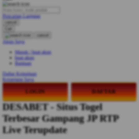
O
Pencarian Lanjutan
Oh Ma Grain
cancel
Okiedog
Cari
cancel
P
Akun Saya
Masuk / buat akun
Peachy
buat akun
Phil & Ted's
Bantuan
Philips Avent
Daftar Keinginan
Keranjang Saya
Pigeon
LOGIN
DAFTAR
Playgro
DESABET - Situs Togel
Poled Global
Terbesar Gampang JP RTP
Ponycycle
Puma
Live Terupdate
Pureats