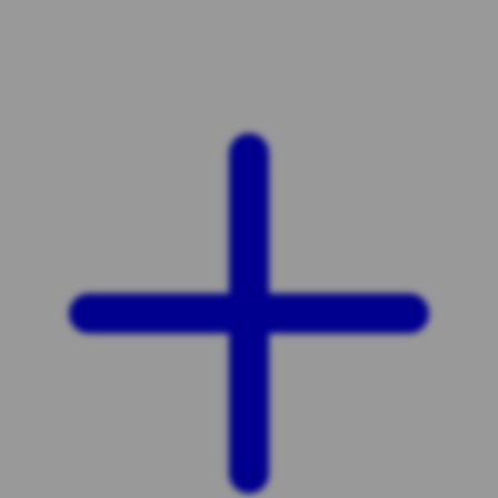
X
Xootz
Y
Yamatoya
Z
Zaxy
Zoggs
0-9
4Moms
59S