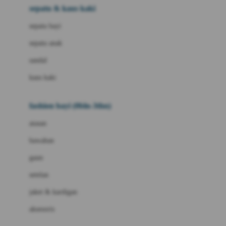
Beauty Barn
sepatu & kaus kaki
Bio Oil
sepatu bayi
Biolane
sepatu anak
Bite Fighters
sandal
Bizzi Growin
kaus kaki
Blackmores
fashion bayi (0bln-3thn)
Blooming Marvellous
atasan
Bonnels
bawahan
Bravado
gaun
Bruder
setelan
Brush Baby
jaket & kardigan
Buds Organics
aksesoris
Bugaboo