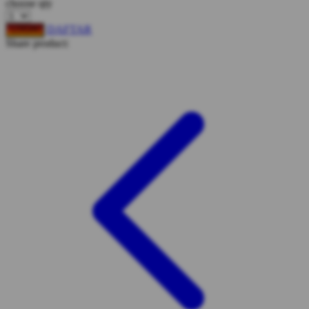
choose qty
Squishmallows
DAFTAR
LOGIN
Starbooks
Share product:
Stick-O
Stokke
Sudocrem
Sumimo
Sunnylife
Sun-Staches
Swimava
T
Tommee Tippee
Trunki
Tutti Bambini