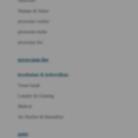
Sunscreen
London Taxi
Shampo & Sabun
Love To Dream
perawatan rambut
perawatan mulut
M
perawatan diri
Magformers
Mama's Choice
perawatan ibu
Mamas&Papas
kesehatan & kebersihan
Mamaway
Tissue basah
Maxi Cosi
Laundry & Cleaning
Megabloks
Medical
Micro
Air Purifier & Humidifier
MiDeer
Mimi & Lula
potty