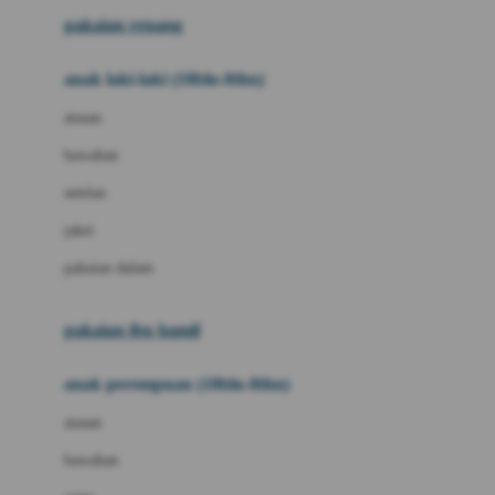
Buggygear
pakaian renang
Bumkins
anak laki-laki (18bln-8thn)
C
atasan
Cetaphil
bawahan
Chicco
setelan
Childlife
jaket
Clevamama
pakaian dalam
Cocolatte
Cottonseeds
pakaian ibu hamil
Cozy N Safe
anak perempuan (18bln-8thn)
Crane
atasan
Cybex
bawahan
D