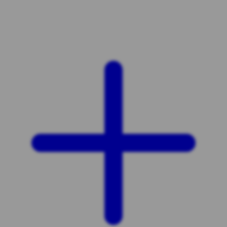
X
Xootz
Y
Yamatoya
Z
Zaxy
Zoggs
0-9
4Moms
59S