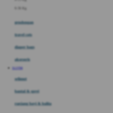
Felt So Sweet
0-36 Kg
Fisher Price
Flipper
gendongan
Friends Of Sally
travel cots
G
diaper bags
Gb
Geko
aksesoris
Graco
SLOT88
Gund
selimut
H
bantal & sprei
Habbie
Haenim
ranjang bayi & balita
Happy Horse