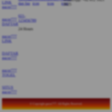
Back to top
gacor777
butuh
unduh aplikasi
we accept
bantuan?
gacor777
hubungi
kami
gacor777
SLOT
Direktorat Jenderal
hubungi
ikuti kami di
gacor777
Perlindungan Konsumen dan
kami
media sosial
LOGIN
Tertib Niaga
Kementerian Perdagangan RI
bantuan
WhatsApp: +62 812 1021
LINK
dan faq
3625
gacor777
021-
gacor777
123456789
DAFTAR
24 Hours
gacor777
LINK