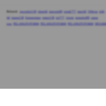
DAFTAR
gacor777
gacor777
TOGEL
SITUS
gacor777
© Copyright gacor777. All Rights Reserved.
Related:
gacorslot138
uban4d
maxwin89
perak777
mpo4d
19dewa
tt4d
4d
istana138
bintangmpo
empu138
ini777
1nwin
instaslot88
capsa
toto
PELANGITOTO888
PELANGITOTO888
PELANGITOTO888
DESAB