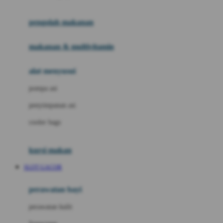
Joie
pengolah makanan
Joolz
Jujube
makanan & multivitamin
K
alat menyusui
Kiddycuts
pompa asi
Kumon
penyimpanan asi
L
cooler bags
Leapfrog
kursi makan
Leclerc
SLOT GACOR
Lee Vierra
Lillebaby
perawatan bayi
Little Bird Told Me
perawatan kulit
Little Miss Janis