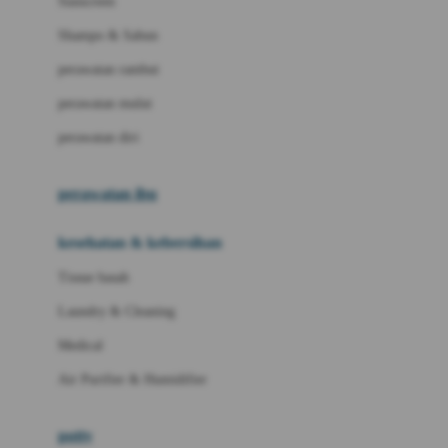
Sunscreen
London Taxi
Shampo & Sabun
Love To Dream
perawatan rambut
perawatan mulut
M
perawatan diri
Magformers
Mama's Choice
perawatan ibu
Mamas&Papas
kesehatan & kebersihan
Mamaway
Tissue basah
Maxi Cosi
Laundry & Cleaning
Megabloks
Medical
Micro
Air Purifier & Humidifier
MiDeer
Mimi & Lula
potty