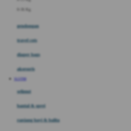
Felt So Sweet
0-36 Kg
Fisher Price
Flipper
gendongan
Friends Of Sally
travel cots
G
diaper bags
Gb
Geko
aksesoris
Graco
SLOT88
Gund
selimut
H
bantal & sprei
Habbie
Haenim
ranjang bayi & balita
Happy Horse