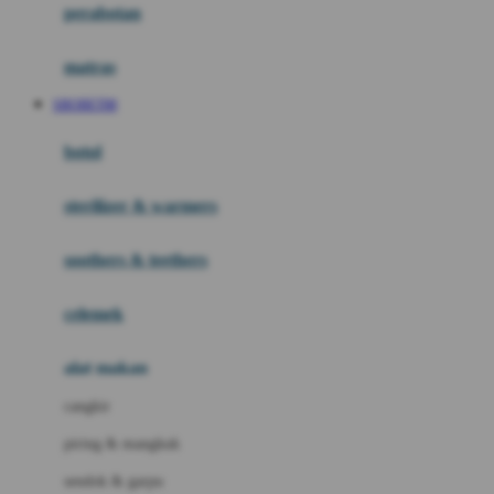
perabotan
Happy Tummy
Hauck
matras
Havaianas
SBOBET88
Hegen
botol
Hot Wheels
sterilizer & warmers
Hybrid
soothers & teethers
I
Inlacta DHA
celemek
Interlac
alat makan
Ivenet
cangkir
J
piring & mangkuk
Jack N Jill
sendok & garpu