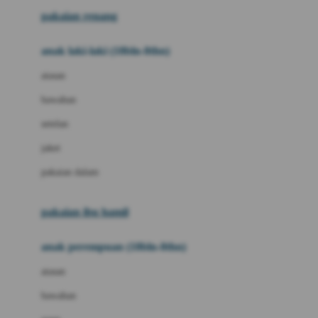
Buggygear
pakaian renang
Bumkins
anak laki-laki (18bln-8thn)
C
atasan
Cetaphil
bawahan
Chicco
setelan
Childlife
jaket
Clevamama
pakaian dalam
Cocolatte
Cottonseeds
pakaian ibu hamil
Cozy N Safe
anak perempuan (18bln-8thn)
Crane
atasan
Cybex
bawahan
D