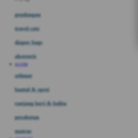
gendongan
travel cots
diaper bags
aksesoris
SLOT88
selimut
bantal & sprei
ranjang bayi & balita
perabotan
matras