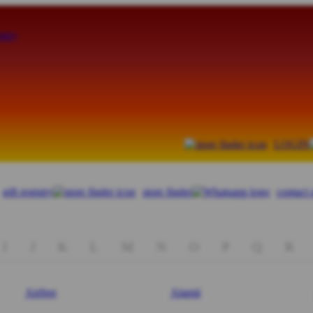
istry
LOGIN
gift registry
store finder
contact 
I
J
K
L
M
N
O
P
Q
R
Airfree
Alamii