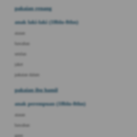
pakaian renang
anak laki-laki (18bln-8thn)
atasan
bawahan
setelan
jaket
pakaian dalam
pakaian ibu hamil
anak perempuan (18bln-8thn)
atasan
bawahan
gaun