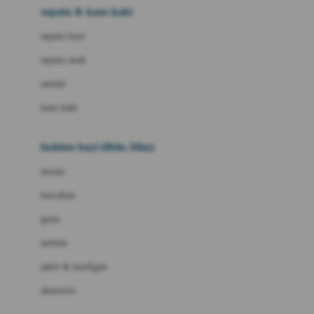
Beauty Barn
sepatu & kaus kaki
Bio Oil
sepatu bayi
Biolane
sepatu anak
Bite Fighters
sandal
Bizzi Growin
kaus kaki
Blackmores
fashion bayi (0bln-3thn)
Blooming Marvellous
atasan
Bonnels
bawahan
Bravado
gaun
Bruder
setelan
Brush Baby
jaket & kardigan
Buds Organics
aksesoris
Bugaboo