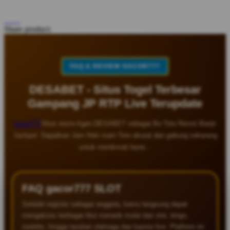
Share product:
FAQ & REVIEW GACOR777
DESABET - Situs Togel Terbesar
Gampang JP RTP Live Terupdate
gacor777
Situs resmi Agen DESABET sebagai Bo Toto Resmi Banjir
Jackpot. Dapatkan Jam Hoki main Toto akurat dan gabung sekarang
untuk menikmati bene...
FAQ gacor777 SLOT
Setelah register sebagai anggota, kamu langsung dapat
mengakses berbagai fitur menarik mulai dari slot, bingo,
roulette, hingga taruhan olahraga dan kasino live. Platform ini