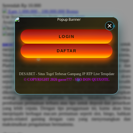
Serendah
Rp 10.000
Q
Earn
1.000.000
-
100.000.000
Bonus
Use Installment Options from
.
Laarn more
QV Baby
Available for :
home delivery
store pickup
R
LOGIN
gacor777
Setelah daftar akun, kamu bisa gunakan tips untuk
Real Shades
menjelajah berbagai permainan kasino, contohnya slot dan meja.
DAFTAR
Strategi ini bisa membantu meningkatkan pengalaman bermainmu,
Red Castle
misalnya dengan memilih permainan yang menawarkan poin tinggi.
Platform ini juga menyediakan strategi untuk usage bingo dan
Ribbon Madness
taruhan olahraga efektif, seperti menganalisis peringkat permainan
DESABET - Situs Togel Terbesar Gampang JP RTP Live Terupdate
untuk membuat keputusan yang lebih hati-hati. Kamu bisa akses
S
© COPYRIGHT 2026 gacor777 - SEO DON QUIXOTE.
sepuluh tips untuk mengelola akun dengan mudah, seperti beralih
cepat antara kategori permainan kasino dan olahraga, semua
Sebamed
dikemas dengan panduan aman. Selain itu, kamu bisa coba terapkan
strategi penggunaan platform lainnya, misalnya, memeriksa
Silver Cross
pembaruan permainan terbaru atau tips untuk deposit dan penarikan
yang lebih cepata. Dengan tips penggunaan ini, kamu akan bisa
Simply Idea
menjelajahi berbagai macam permainan seperti slot, bingo, bahkan
sports-related gaming dengan cara yang menyenangkan dan
Skip Hop
maksimalkan pengalaman bermainmu.
Spectra