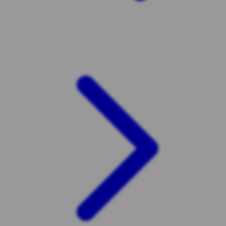
Twistshake
TY Toys
U
V
Veja
Vitaflow
Vtech
W
Waterland
Wellness