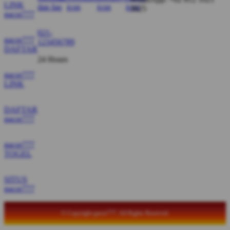
Back to top
gacor777
butuh
unduh aplikasi
we accept
bantuan?
gacor777
hubungi
kami
gacor777
SLOT
Direktorat Jenderal
hubungi
ikuti kami di
gacor777
Perlindungan Konsumen dan
kami
media sosial
LOGIN
Tertib Niaga
Kementerian Perdagangan RI
bantuan
WhatsApp: +62 812 1021
LINK
dan faq
3625
gacor777
021-
gacor777
123456789
DAFTAR
24 Hours
gacor777
LINK