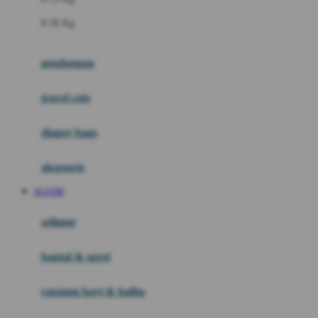
Felt So Sweet
0-36 Kg
Fisher Price
Flipper
gendongan
Friends Of Sally
travel cots
G
diaper bags
Gb
Geko
aksesoris
Graco
SLOT88
Gund
selimut
H
bantal & sprei
Habbie
Haenim
ranjang bayi & balita
Happy Horse