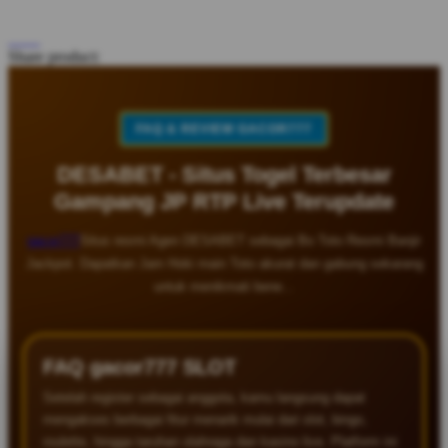
Share product:
FAQ & REVIEW GACOR777
DESABET - Situs Togel Terbesar
Gampang JP RTP Live Terupdate
gacor777
Situs resmi Agen DESABET sebagai Bo Toto Resmi Banjir
Jackpot. Dapatkan Jam Hoki main Toto akurat dan gabung sekarang
untuk menikmati bene...
FAQ gacor777 SLOT
Setelah register sebagai anggota, kamu langsung dapat
mengakses berbagai fitur menarik mulai dari slot, bingo,
roulette, hingga taruhan olahraga dan kasino live. Platform ini