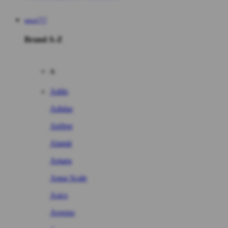
gacor777
Brand A-Z
A
Addo
Adidas
Airfree
Alamii
Amara
Aqua Scale
Asics
Aveeno