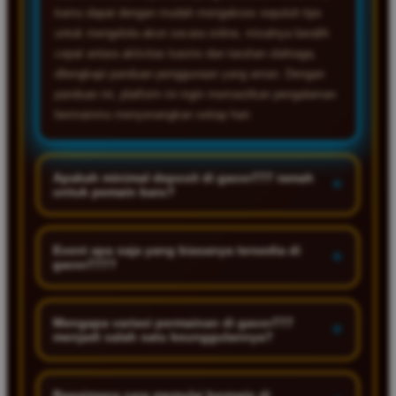
kamu dapat dengan mudah mengakses sepuluh tips
untuk mengelola akun secara online, misalnya beralih
cepat antara aktivitas kasino dan taruhan olahraga,
dilengkapi panduan penggunaan yang aman. Dengan
panduan ini, platform ini ingin memastikan pengalaman
bermainmu menyenangkan setiap hari.
Apakah minimal deposit di gacor777 ramah
+
untuk pemain baru?
Setelah kamu mendaftar sebagai anggota baru, kamu
bisa menggunakan platform ini secara efektif. Misalnya,
Event apa saja yang biasanya tersedia di
+
gacor777?
kamu bisa browsing berbagai macam permainan seperti
kasino, slots, bola, atau bingo. Untuk mendapatkan
Setelah register sebagai anggota baru, kamu bisa
pengalaman bermain yang lebih optimal, coba
menggunakan tips untuk menavigasi beragam
Mengapa variasi permainan di gacor777
perhatikan tips dan strategi yang tersedia. Platform ini
+
menjadi salah satu keunggulannya?
permainan yang tersedia, contohnya dengan memilih
juga menyediakan panduan untuk mengelola akunmu
game slot yang menawarkan poin tinggi atau mencoba
dengan baik. Bagi pemain baru, kamu dapat mengikuti
Setelah mendaftar sebagai anggota, Anda dapat
permainan meja baru untuk mengoptimalkan
sepuluh cara praktis untuk mengoptimalkan
menggunakan berbagai tips untuk memaksimalkan
Bagaimana cara memulai bermain di