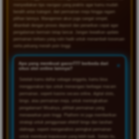
menyediakan tips navigasi yang praktis agar kamu mudah
beralih antar kategori, dari permainan meja hingga ragam
pilihan lainnya. Manajemen akun juga sangat simpel,
ditambah dengan proses deposit dan penarikan cepat agar
pengalaman bermain tetap lancar. Jangan lewatkan update
permainan terbaru yang rutin hadir untuk menambah keseruan
serta peluang meraih poin tinggi.
Apa yang membuat gacor777 berbeda dari
+
situs slot online lainnya?
Setelah kamu daftar sebagai anggota, kamu bisa
menggunakan tips untuk menavigasi berbagai macam
permainan, seperti kasino secara online, digital slots,
bingo, atau permainan meja, untuk meningkatkan
pengalaman! Misalnya, pilihlah permainan yang
menawarkan poin tinggi. Platform ini juga memberikan
strategi untuk penggunaan efektif bingo dan taruhan
olahraga, seperti menganalisis peringkat permainan
untuk membuat keputusan yang lebih baik. Selain itu,