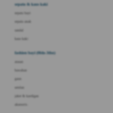
Beauty Barn
sepatu & kaus kaki
Bio Oil
sepatu bayi
Biolane
sepatu anak
Bite Fighters
sandal
Bizzi Growin
kaus kaki
Blackmores
fashion bayi (0bln-3thn)
Blooming Marvellous
atasan
Bonnels
bawahan
Bravado
gaun
Bruder
setelan
Brush Baby
jaket & kardigan
Buds Organics
aksesoris
Bugaboo