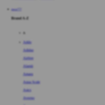
gacor777
Brand A-Z
A
Addo
Adidas
Airfree
Alamii
Amara
Aqua Scale
Asics
Aveeno