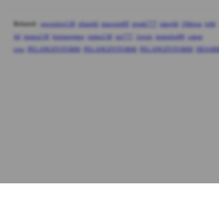
DAFTAR
gacor777
gacor777
TOGEL
SITUS
gacor777
© Copyright gacor777. All Rights Reserved.
Related:
gacorslot138
uban4d
maxwin89
perak777
mpo4d
19dewa
tt4d
4d
istana138
bintangmpo
empu138
ini777
1nwin
instaslot88
capsa
toto
PELANGITOTO888
PELANGITOTO888
PELANGITOTO888
DESAB