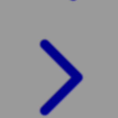
Twistshake
TY Toys
U
V
Veja
Vitaflow
Vtech
W
Waterland
Wellness