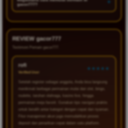
strateginya. Platform ini juga menyediakan strategi
+
penggunaan platform, misalnya dengan cara cepat
gacor777?
pengalaman Anda dengan platform. Misalnya, pelajari
khusus untuk penggunaan bingo dan taruhan olahraga,
beralih antar kategori permainan sesuai minatmu.
cara menavigasi beragam pilihan game seperti slot dan
misalnya dengan menganalisis peringkat permainan
Setelah pendaftaran selesai, anggota baru dapat
Selain itu, kamu bisa memanfaatkan fitur-fitur online
permainan meja untuk menemukan yang sesuai dengan
untuk membuat keputusan yang lebih tepat. Selain itu,
memanfaatkan tips agar pengalaman platform semakin
yang tersedia seperti cek update terbaru dan tips untuk
preferensi Anda. Selain itu, platforms ini menyediakan
kamu bisa mempelajari sepuluh tips untuk mengelola
optimal. Misalnya, selain memilih permainan yang
deposit dan penarikan yang lebih cepat dan aman.
strategi untuk pengelolaan akun berupa tips seperti
akun secara efektif, seperti beralih cepat antar kategori
sesuai dengan tingkat keahlian, juga tersedia strategi
cepat beralih antar kategori permainan, baik kasino atau
REVIEW gacor777
permainan kasino dan aktivitas olahraga, serta
untuk pengelolaan poin yang efektif dalam berbagai
olahraga, dengan sistem keamanan terjamin. Dalam
memastikan keamanan dalam proses deposit dan
Testimoni Pemain gacor777.
kategori seperti slot, bingo dan permainan meja. Untuk
navigasi platform, Anda bisa mengikuti sepuluh cara
penarikan. Dengan menggunakan platform ini, kamu
memaksimalkan aktivitas olahraga, pengguna bisa
praktis untuk meningkatkan pengalaman bermain,
dapat mendapatkan pengalaman bermain yang lebih
mempelajari tips analisis peringkat tim atau memeriksa
seperti mempelajari cara memeriksa pembaruan
dina
penuh tantangan dan menyenangkan.
pembaruan berita terbaru dalam dunia olahraga. Jangan
★★★★★
permainan terbaru atau tips untuk deposit dan
Verified User
lupa, platform ini menyediakan tips untuk mengelola
penarikan yang lebih cepat. Ingat, dengan memahami
akun dengan aman, seperti cara cepat beralih antara
Setelah mendaftar sebagai anggota, anda bisa
platform ini—dari fitur manajemen akun hingga strategi
game casino, tarutan sports, dan aktivitas lain.
memanfaatkan tips untuk menavigasi berbagai macam
dalam pemilihan game—Anda dapat menjadikan setiap
permainan, misalnya memilih permainan slot gratis
sesi bermain lebih menyenangkan dan bermanfaat.
atau meja yang menawarkan poin tinggi. Platform ini
juga menyediakan strategi untuk penggunaan efektif
bingo dan taruhan olahraga, seperti menganalisis
peringkat pertandingan dan skor tim untuk membuat