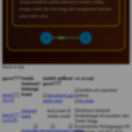
keputusan yang lebih bijak dalam bertaruh. Pengguna
dapat dengan mudah mengakses sepuluh tips untuk
mengelola akun mereka, seperti cara beralih cepat
antara kategori casino dan olahraga lewat aplikasi,
serta panduan tentang keamanan saat bermain. Ada
pula tips untuk deposit, penghasilan poin, atau
withdraw yang lebih efisien, serta update permainan
terbaru yang bisa dicoba secara gratis. Dengan tips
penggunaan yang tersedia, platform ini bertujuan
menjadikan pengalaman dalam menjelajahi berbagai
macam permainan seperti slot, bingo, dan taruhan
olahraga menjadi lebih mudah dan menyenangkan bagi
setiap penggunannya.
‹
›