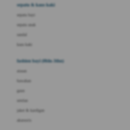
Beauty Barn
sepatu & kaus kaki
Bio Oil
sepatu bayi
Biolane
sepatu anak
Bite Fighters
sandal
Bizzi Growin
kaus kaki
Blackmores
fashion bayi (0bln-3thn)
Blooming Marvellous
atasan
Bonnels
bawahan
Bravado
gaun
Bruder
setelan
Brush Baby
jaket & kardigan
Buds Organics
aksesoris
Bugaboo