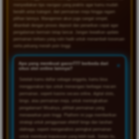
menyediakan tips navigasi yang praktis agar kamu mudah
beralih antar kategori, dari permainan meja hingga ragam
pilihan lainnya. Manajemen akun juga sangat simpel,
ditambah dengan proses deposit dan penarikan cepat agar
pengalaman bermain tetap lancar. Jangan lewatkan update
permainan terbaru yang rutin hadir untuk menambah keseruan
serta peluang meraih poin tinggi.
Apa yang membuat gacor777 berbeda dari
+
situs slot online lainnya?
Setelah kamu daftar sebagai anggota, kamu bisa
menggunakan tips untuk menavigasi berbagai macam
permainan, seperti kasino secara online, digital slots,
bingo, atau permainan meja, untuk meningkatkan
pengalaman! Misalnya, pilihlah permainan yang
menawarkan poin tinggi. Platform ini juga memberikan
strategi untuk penggunaan efektif bingo dan taruhan
olahraga, seperti menganalisis peringkat permainan
untuk membuat keputusan yang lebih baik. Selain itu,