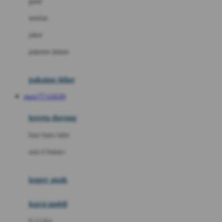
gaun
Dae Organics
setelan
Docare
jaket
Doona
pakaian dalam
Down To Earth
Drew
pakaian tidur
Dr. Brown's
gacor777 LOGIN
E
kereta dorong
ELC
bayi baru lahir
Ergobaby
usia 6 bulan+
Expert Care
koper anak
Ezyroller
kursi mobil
F
0-13 Kg