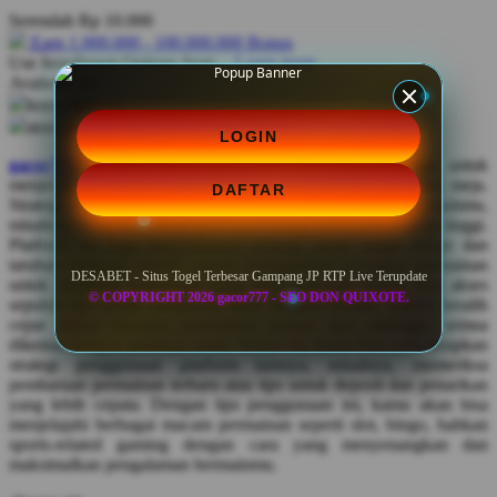
Serendah
Rp 10.000
Q
Earn
1.000.000
-
100.000.000
Bonus
Use Installment Options from
.
Laarn more
QV Baby
Available for :
home delivery
store pickup
R
LOGIN
gacor777
Setelah daftar akun, kamu bisa gunakan tips untuk
Real Shades
menjelajah berbagai permainan kasino, contohnya slot dan meja.
DAFTAR
Strategi ini bisa membantu meningkatkan pengalaman bermainmu,
Red Castle
misalnya dengan memilih permainan yang menawarkan poin tinggi.
Platform ini juga menyediakan strategi untuk usage bingo dan
Ribbon Madness
taruhan olahraga efektif, seperti menganalisis peringkat permainan
DESABET - Situs Togel Terbesar Gampang JP RTP Live Terupdate
untuk membuat keputusan yang lebih hati-hati. Kamu bisa akses
S
© COPYRIGHT 2026 gacor777 - SEO DON QUIXOTE.
sepuluh tips untuk mengelola akun dengan mudah, seperti beralih
cepat antara kategori permainan kasino dan olahraga, semua
Sebamed
dikemas dengan panduan aman. Selain itu, kamu bisa coba terapkan
strategi penggunaan platform lainnya, misalnya, memeriksa
Silver Cross
pembaruan permainan terbaru atau tips untuk deposit dan penarikan
yang lebih cepata. Dengan tips penggunaan ini, kamu akan bisa
Simply Idea
menjelajahi berbagai macam permainan seperti slot, bingo, bahkan
sports-related gaming dengan cara yang menyenangkan dan
Skip Hop
maksimalkan pengalaman bermainmu.
Spectra