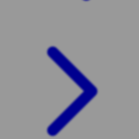
Twistshake
TY Toys
U
V
Veja
Vitaflow
Vtech
W
Waterland
Wellness