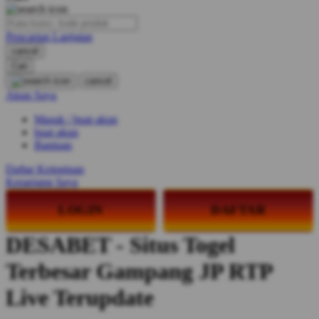
O
Pencarian Lanjutan
Oh Ma Grain
cancel
Okiedog
Cari
cancel
P
Akun Saya
Masuk / buat akun
Peachy
buat akun
Phil & Ted's
Bantuan
Philips Avent
Daftar Keinginan
Keranjang Saya
Pigeon
LOGIN
DAFTAR
Playgro
DESABET - Situs Togel
Poled Global
Terbesar Gampang JP RTP
Ponycycle
Puma
Live Terupdate
Pureats