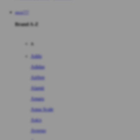
gacor777
Brand A-Z
A
Addo
Adidas
Airfree
Alamii
Amara
Aqua Scale
Asics
Aveeno