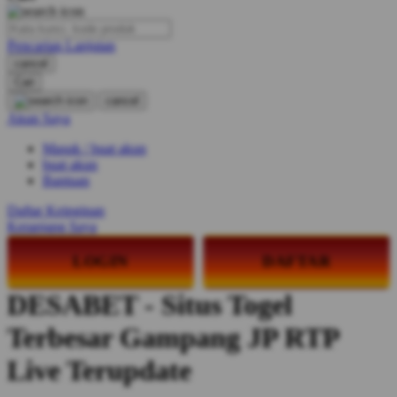
O
Pencarian Lanjutan
Oh Ma Grain
cancel
Okiedog
Cari
cancel
P
Akun Saya
Masuk / buat akun
Peachy
buat akun
Phil & Ted's
Bantuan
Philips Avent
Daftar Keinginan
Keranjang Saya
Pigeon
LOGIN
DAFTAR
Playgro
DESABET - Situs Togel
Poled Global
Terbesar Gampang JP RTP
Ponycycle
Puma
Live Terupdate
Pureats