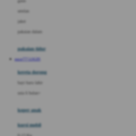
gaun
Dae Organics
setelan
Docare
jaket
Doona
pakaian dalam
Down To Earth
Drew
pakaian tidur
Dr. Brown's
gacor777 LOGIN
E
kereta dorong
ELC
bayi baru lahir
Ergobaby
usia 6 bulan+
Expert Care
koper anak
Ezyroller
kursi mobil
F
0-13 Kg