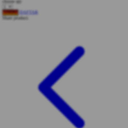
choose qty
Squishmallows
DAFTAR
LOGIN
Starbooks
Share product:
Stick-O
Stokke
Sudocrem
Sumimo
Sunnylife
Sun-Staches
Swimava
T
Tommee Tippee
Trunki
Tutti Bambini