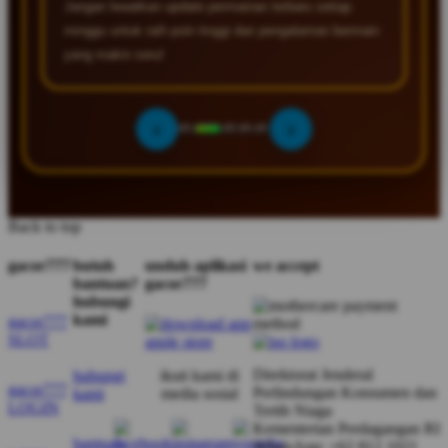
keputusan yang lebih bijak dalam bertaruh. Pengguna
dapat dengan mudah mengakses sepuluh tips untuk
mengelola akun mereka, seperti cara beralih cepat
antara kategori casino dan olahraga lewat aplikasi,
serta panduan tentang keamanan saat bermain. Ada
pula tips untuk deposit, penghasilan poin, atau
withdraw yang lebih efisien, serta update permainan
terbaru yang bisa dicoba secara gratis. Dengan tips
penggunaan yang tersedia, platform ini bertujuan
menjadikan pengalaman dalam menjelajahi berbagai
macam permainan seperti slot, bingo, dan taruhan
olahraga menjadi lebih mudah dan menyenangkan bagi
setiap penggunannya.
‹
›