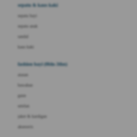
Beauty Barn
sepatu & kaus kaki
Bio Oil
sepatu bayi
Biolane
sepatu anak
Bite Fighters
sandal
Bizzi Growin
kaus kaki
Blackmores
fashion bayi (0bln-3thn)
Blooming Marvellous
atasan
Bonnels
bawahan
Bravado
gaun
Bruder
setelan
Brush Baby
jaket & kardigan
Buds Organics
aksesoris
Bugaboo