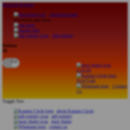
lewati ke Konten
download apps
download app from:
gift registry
Bahasa
ID
LOGIN
DAFTAR
Contact
Us
Toggle Nav
about Kanmo Circle
gift registry
store finder
contact us