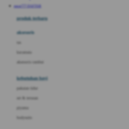
Awan
gacor777 DAFTAR
Azetabio
produk terbaru
B
aksesoris
Baabaasheepz
tas
Babiators
kacamata
Baby Dove
aksesoris rambut
Baby Jogger
Baby Rovega
kebutuhan bayi
Babybee
pakaian tidur
Banana Boat
set & terusan
Banz
piyama
Barbie
bodysuits
Beaba