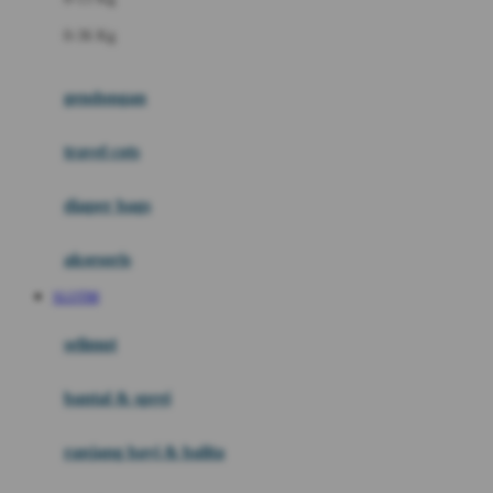
Felt So Sweet
0-36 Kg
Fisher Price
Flipper
gendongan
Friends Of Sally
travel cots
G
diaper bags
Gb
Geko
aksesoris
Graco
SLOT88
Gund
selimut
H
bantal & sprei
Habbie
Haenim
ranjang bayi & balita
Happy Horse