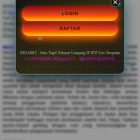
Serendah
Rp 10.000
Q
Earn
1.000.000
-
100.000.000
Bonus
LOGIN
Use Installment Options from
.
Laarn more
QV Baby
Available for :
DAFTAR
home delivery
store pickup
R
gacor777
Setelah daftar akun, kamu bisa gunakan tips untuk
Real Shades
menjelajah berbagai permainan kasino, contohnya slot dan meja.
DESABET - Situs Togel Terbesar Gampang JP RTP Live Terupdate
Strategi ini bisa membantu meningkatkan pengalaman bermainmu,
Red Castle
© COPYRIGHT 2026 gacor777 - SEO DON QUIXOTE.
misalnya dengan memilih permainan yang menawarkan poin tinggi.
Platform ini juga menyediakan strategi untuk usage bingo dan
Ribbon Madness
taruhan olahraga efektif, seperti menganalisis peringkat permainan
untuk membuat keputusan yang lebih hati-hati. Kamu bisa akses
S
sepuluh tips untuk mengelola akun dengan mudah, seperti beralih
cepat antara kategori permainan kasino dan olahraga, semua
Sebamed
dikemas dengan panduan aman. Selain itu, kamu bisa coba terapkan
strategi penggunaan platform lainnya, misalnya, memeriksa
Silver Cross
pembaruan permainan terbaru atau tips untuk deposit dan penarikan
yang lebih cepata. Dengan tips penggunaan ini, kamu akan bisa
Simply Idea
menjelajahi berbagai macam permainan seperti slot, bingo, bahkan
sports-related gaming dengan cara yang menyenangkan dan
Skip Hop
maksimalkan pengalaman bermainmu.
Spectra