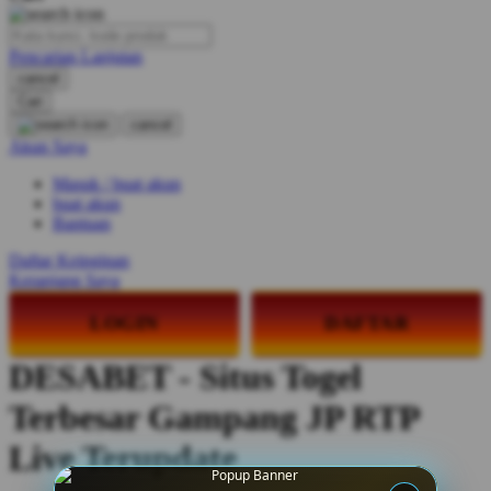
O
Pencarian Lanjutan
Oh Ma Grain
cancel
Okiedog
Cari
cancel
P
Akun Saya
Masuk / buat akun
Peachy
buat akun
Phil & Ted's
Bantuan
Philips Avent
Daftar Keinginan
Keranjang Saya
Pigeon
LOGIN
DAFTAR
Playgro
DESABET - Situs Togel
Poled Global
Terbesar Gampang JP RTP
Ponycycle
Puma
Live Terupdate
Pureats