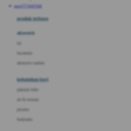
Awan
gacor777 DAFTAR
Azetabio
produk terbaru
B
aksesoris
Baabaasheepz
tas
Babiators
kacamata
Baby Dove
aksesoris rambut
Baby Jogger
Baby Rovega
kebutuhan bayi
Babybee
pakaian tidur
Banana Boat
set & terusan
Banz
piyama
Barbie
bodysuits
Beaba