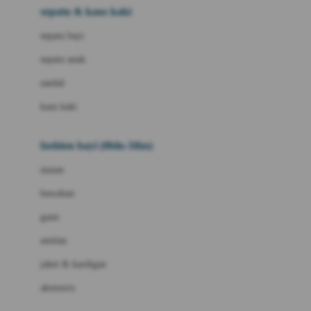
Beauty Barn
sepatu & kaus kaki
Bio Oil
sepatu bayi
Biolane
sepatu anak
Bite Fighters
sandal
Bizzi Growin
kaus kaki
Blackmores
fashion bayi (0bln-3thn)
Blooming Marvellous
atasan
Bonnels
bawahan
Bravado
gaun
Bruder
setelan
Brush Baby
jaket & kardigan
Buds Organics
aksesoris
Bugaboo