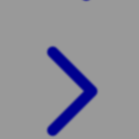
Twistshake
TY Toys
U
V
Veja
Vitaflow
Vtech
W
Waterland
Wellness