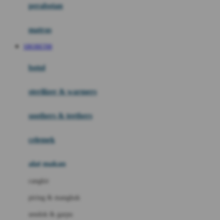
perabotan
Happy Tummy
Hauck
matras
Havaianas
SBOBET88
Hegen
botol
Hot Wheels
sterilizer & warmers
Hybrid
soothers & teethers
I
Inlacta DHA
celemek
Interlac
alat makan
Ivenet
cangkir
J
piring & mangkuk
Jack N Jill
sendok & garpu