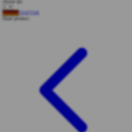
choose qty
Squishmallows
DAFTAR
LOGIN
Starbooks
Share product:
Stick-O
Stokke
Sudocrem
Sumimo
Sunnylife
Sun-Staches
Swimava
T
Tommee Tippee
Trunki
Tutti Bambini