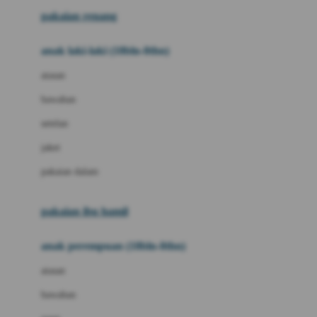
Buggygear
pakaian renang
Bumkins
anak laki-laki (18bln-8thn)
C
atasan
Cetaphil
bawahan
Chicco
setelan
Childlife
jaket
Clevamama
pakaian dalam
Cocolatte
Cottonseeds
pakaian ibu hamil
Cozy N Safe
anak perempuan (18bln-8thn)
Crane
atasan
Cybex
bawahan
D