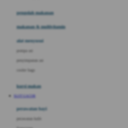
Joie
pengolah makanan
Joolz
Jujube
makanan & multivitamin
K
alat menyusui
Kiddycuts
pompa asi
Kumon
penyimpanan asi
L
cooler bags
Leapfrog
kursi makan
Leclerc
SLOT GACOR
Lee Vierra
Lillebaby
perawatan bayi
Little Bird Told Me
perawatan kulit
Little Miss Janis