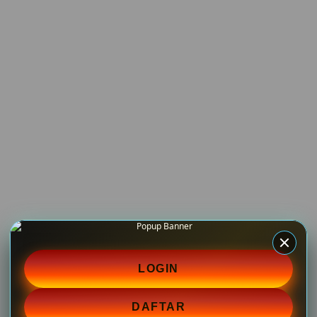
LOGIN
DAFTAR