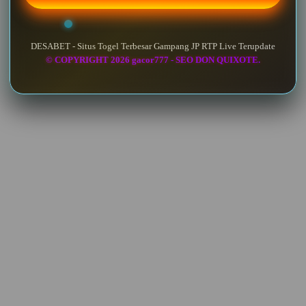
DESABET - Situs Togel Terbesar Gampang JP RTP Live Terupdate
© COPYRIGHT 2026 gacor777 - SEO DON QUIXOTE.