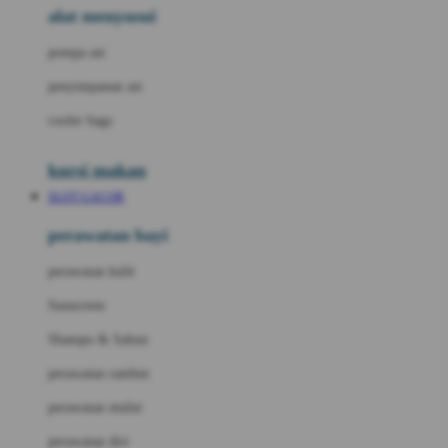
alat menyusui
pompa asi
penyimpanan asi
cooler bags
kursi makan
SLOT GACOR
perawatan bayi
perawatan kulit
Sunscreen
Shampo & Sabun
perawatan rambut
perawatan mulut
perawatan diri