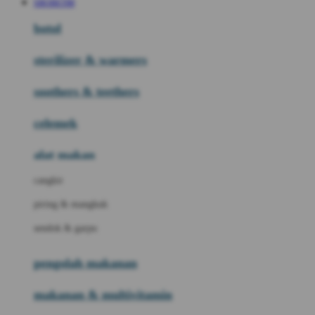
SBOBET88
botol
sterilizer & warmers
soothers & teethers
celemek
alat makan
cangkir
piring & mangkuk
sendok & garpu
pengolah makanan
makanan & multivitamin