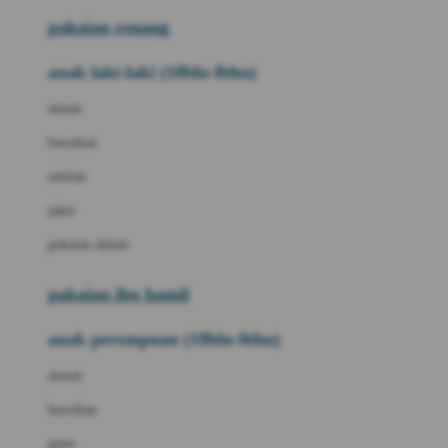
pakaian renang
anak laki-laki (18bln-8thn)
atasan
bawahan
setelan
jaket
pakaian dalam
pakaian ibu hamil
anak perempuan (18bln-8thn)
atasan
bawahan
gaun