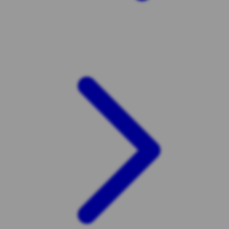
Twistshake
TY Toys
U
V
Veja
Vitaflow
Vtech
W
Waterland
Wellness