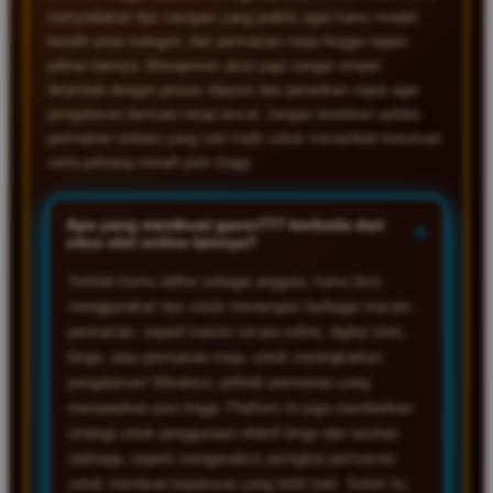
menyediakan tips navigasi yang praktis agar kamu mudah
beralih antar kategori, dari permainan meja hingga ragam
pilihan lainnya. Manajemen akun juga sangat simpel,
ditambah dengan proses deposit dan penarikan cepat agar
pengalaman bermain tetap lancar. Jangan lewatkan update
permainan terbaru yang rutin hadir untuk menambah keseruan
serta peluang meraih poin tinggi.
Apa yang membuat gacor777 berbeda dari
+
situs slot online lainnya?
Setelah kamu daftar sebagai anggota, kamu bisa
menggunakan tips untuk menavigasi berbagai macam
permainan, seperti kasino secara online, digital slots,
bingo, atau permainan meja, untuk meningkatkan
pengalaman! Misalnya, pilihlah permainan yang
menawarkan poin tinggi. Platform ini juga memberikan
strategi untuk penggunaan efektif bingo dan taruhan
olahraga, seperti menganalisis peringkat permainan
untuk membuat keputusan yang lebih baik. Selain itu,