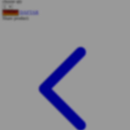
choose qty
Squishmallows
DAFTAR
LOGIN
Starbooks
Share product:
Stick-O
Stokke
Sudocrem
Sumimo
Sunnylife
Sun-Staches
Swimava
T
Tommee Tippee
Trunki
Tutti Bambini