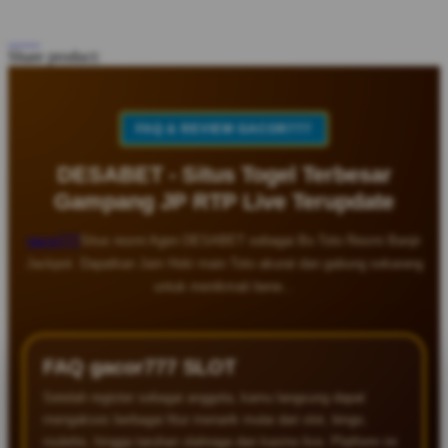
Share product:
FAQ & REVIEW GACOR777
DESABET - Situs Togel Terbesar
Gampang JP RTP Live Terupdate
gacor777
Situs resmi Agen DESABET sebagai Bo Toto Resmi Banjir
Jackpot. Dapatkan Jam Hoki main Toto akurat dan gabung sekarang
untuk menikmati bene...
FAQ gacor777 SLOT
Setelah register sebagai anggota, kamu langsung dapat
mengakses berbagai fitur menarik mulai dari slot, bingo,
roulette, hingga taruhan olahraga dan kasino live. Platform ini