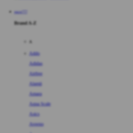
gacor777
Brand A-Z
A
Addo
Adidas
Airfree
Alamii
Amara
Aqua Scale
Asics
Aveeno