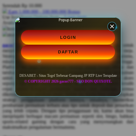
Serendah
Rp 10.000
Q
Earn
1.000.000
-
100.000.000
Bonus
Use Installment Options from
.
Laarn more
QV Baby
Available for :
home delivery
store pickup
R
LOGIN
gacor777
Setelah daftar akun, kamu bisa gunakan tips untuk
Real Shades
menjelajah berbagai permainan kasino, contohnya slot dan meja.
DAFTAR
Strategi ini bisa membantu meningkatkan pengalaman bermainmu,
Red Castle
misalnya dengan memilih permainan yang menawarkan poin tinggi.
Platform ini juga menyediakan strategi untuk usage bingo dan
Ribbon Madness
taruhan olahraga efektif, seperti menganalisis peringkat permainan
DESABET - Situs Togel Terbesar Gampang JP RTP Live Terupdate
untuk membuat keputusan yang lebih hati-hati. Kamu bisa akses
S
© COPYRIGHT 2026 gacor777 - SEO DON QUIXOTE.
sepuluh tips untuk mengelola akun dengan mudah, seperti beralih
cepat antara kategori permainan kasino dan olahraga, semua
Sebamed
dikemas dengan panduan aman. Selain itu, kamu bisa coba terapkan
strategi penggunaan platform lainnya, misalnya, memeriksa
Silver Cross
pembaruan permainan terbaru atau tips untuk deposit dan penarikan
yang lebih cepata. Dengan tips penggunaan ini, kamu akan bisa
Simply Idea
menjelajahi berbagai macam permainan seperti slot, bingo, bahkan
sports-related gaming dengan cara yang menyenangkan dan
Skip Hop
maksimalkan pengalaman bermainmu.
Spectra