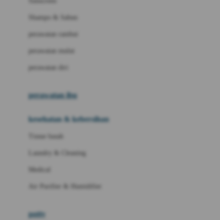
Sunscreen
London Taxi
Shampo & Sabun
Love To Dream
perawatan rambut
perawatan mulut
M
perawatan diri
Magformers
Mama's Choice
perawatan ibu
Mamas&Papas
kesehatan & kebersihan
Mamaway
Tissue basah
Maxi Cosi
Laundry & Cleaning
Megabloks
Medical
Micro
Air Purifier & Humidifier
MiDeer
Mimi & Lula
potty