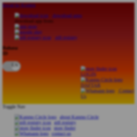
lewati ke Konten
download apps
download app from:
gift registry
Bahasa
ID
LOGIN
DAFTAR
Contact
Us
Toggle Nav
about Kanmo Circle
gift registry
store finder
contact us