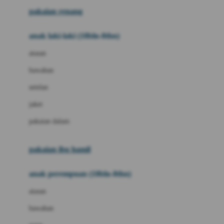
Buggygear
pakaian renang
Bumkins
anak laki-laki (18bln-8thn)
C
atasan
Cetaphil
bawahan
Chicco
setelan
Childlife
jaket
Clevamama
pakaian dalam
Cocolatte
Cottonseeds
pakaian ibu hamil
Cozy N Safe
anak perempuan (18bln-8thn)
Crane
atasan
Cybex
bawahan
D