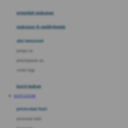
Joie
pengolah makanan
Joolz
Jujube
makanan & multivitamin
K
alat menyusui
Kiddycuts
pompa asi
Kumon
penyimpanan asi
L
cooler bags
Leapfrog
kursi makan
Leclerc
SLOT GACOR
Lee Vierra
Lillebaby
perawatan bayi
Little Bird Told Me
perawatan kulit
Little Miss Janis