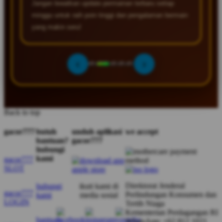
keputusan yang lebih bijak dalam bertaruh. Pengguna
dapat dengan mudah mengakses sepuluh tips untuk
mengelola akun mereka, seperti cara beralih cepat
antara kategori casino dan olahraga lewat aplikasi,
serta panduan tentang keamanan saat bermain. Ada
pula tips untuk deposit, penghasilan poin, atau
withdraw yang lebih efisien, serta update permainan
terbaru yang bisa dicoba secara gratis. Dengan tips
penggunaan yang tersedia, platform ini bertujuan
menjadikan pengalaman dalam menjelajahi berbagai
macam permainan seperti slot, bingo, dan taruhan
olahraga menjadi lebih mudah dan menyenangkan bagi
setiap penggunannya.
‹
›