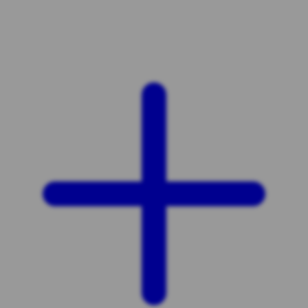
X
Xootz
Y
Yamatoya
Z
Zaxy
Zoggs
0-9
4Moms
59S