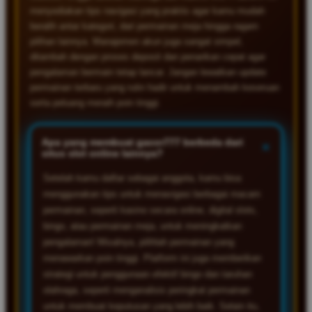
menyediakan tips navigasi yang praktis agar kamu mudah
beralih antar kategori, dari permainan meja hingga ragam
pilihan lainnya. Manajemen akun juga sangat simpel,
ditambah dengan proses deposit dan penarikan cepat agar
pengalaman bermain tetap lancar. Jangan lewatkan update
permainan terbaru yang rutin hadir untuk menambah keseruan
serta peluang meraih poin tinggi.
Apa yang membuat gacor777 berbeda dari
+
situs slot online lainnya?
Setelah kamu daftar sebagai anggota, kamu bisa
menggunakan tips untuk menavigasi berbagai macam
permainan, seperti kasino secara online, digital slots,
bingo, atau permainan meja, untuk meningkatkan
pengalaman! Misalnya, pilihlah permainan yang
menawarkan poin tinggi. Platform ini juga memberikan
strategi untuk penggunaan efektif bingo dan taruhan
olahraga, seperti menganalisis peringkat permainan
untuk membuat keputusan yang lebih baik. Selain itu,