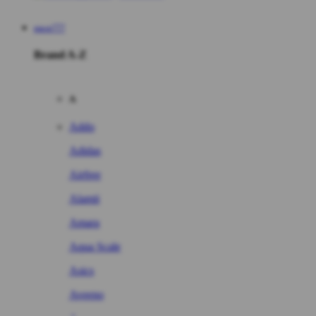
gacor777
Brand A-Z
A
Addo
Adidas
Airfree
Alamii
Amara
Aqua Scale
Asics
Aveeno