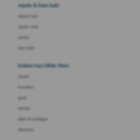
Beauty Barn
sepatu & kaus kaki
Bio Oil
sepatu bayi
Biolane
sepatu anak
Bite Fighters
sandal
Bizzi Growin
kaus kaki
Blackmores
fashion bayi (0bln-3thn)
Blooming Marvellous
atasan
Bonnels
bawahan
Bravado
gaun
Bruder
setelan
Brush Baby
jaket & kardigan
Buds Organics
aksesoris
Bugaboo