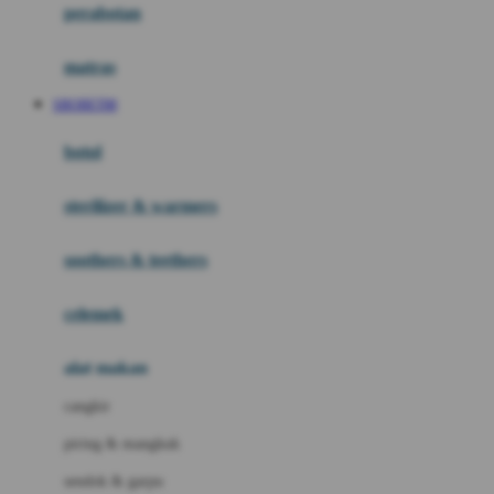
perabotan
Happy Tummy
Hauck
matras
Havaianas
SBOBET88
Hegen
botol
Hot Wheels
sterilizer & warmers
Hybrid
soothers & teethers
I
Inlacta DHA
celemek
Interlac
alat makan
Ivenet
cangkir
J
piring & mangkuk
Jack N Jill
sendok & garpu