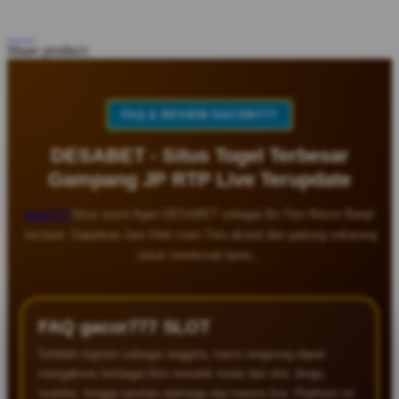
Share product:
FAQ & REVIEW GACOR777
DESABET - Situs Togel Terbesar
Gampang JP RTP Live Terupdate
gacor777
Situs resmi Agen DESABET sebagai Bo Toto Resmi Banjir
Jackpot. Dapatkan Jam Hoki main Toto akurat dan gabung sekarang
untuk menikmati bene...
FAQ gacor777 SLOT
Setelah register sebagai anggota, kamu langsung dapat
mengakses berbagai fitur menarik mulai dari slot, bingo,
roulette, hingga taruhan olahraga dan kasino live. Platform ini