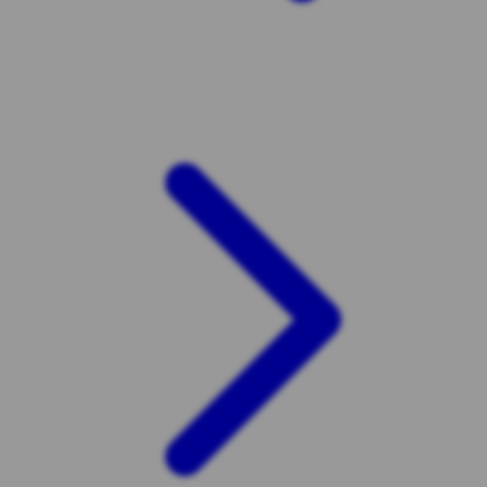
Twistshake
TY Toys
U
V
Veja
Vitaflow
Vtech
W
Waterland
Wellness