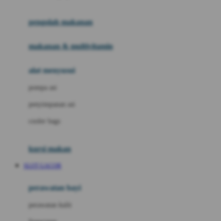
Joie
pengolah makanan
Joolz
Jujube
makanan & multivitamin
K
alat menyusui
Kiddycuts
pompa asi
Kumon
penyimpanan asi
L
cooler bags
Leapfrog
kursi makan
Leclerc
SLOT GACOR
Lee Vierra
Lillebaby
perawatan bayi
Little Bird Told Me
perawatan kulit
Little Miss Janis