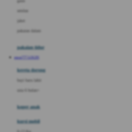
gaun
Dae Organics
setelan
Docare
jaket
Doona
pakaian dalam
Down To Earth
Drew
pakaian tidur
Dr. Brown's
gacor777 LOGIN
E
kereta dorong
ELC
bayi baru lahir
Ergobaby
usia 6 bulan+
Expert Care
koper anak
Ezyroller
kursi mobil
F
0-13 Kg