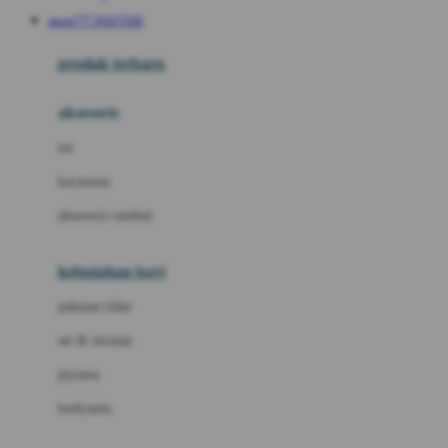
Awan
gacor777 DAFTAR
Azetabio
produk terbaru
B
aksesoris
Baabaasheepz
tas
Babiators
kacamata
Baby Dove
aksesoris rambut
Baby Jogger
Baby Rovega
kebutuhan bayi
Babybee
pakaian tidur
Banana Boat
set & terusan
Banz
piyama
Barbie
bodysuits
Beaba