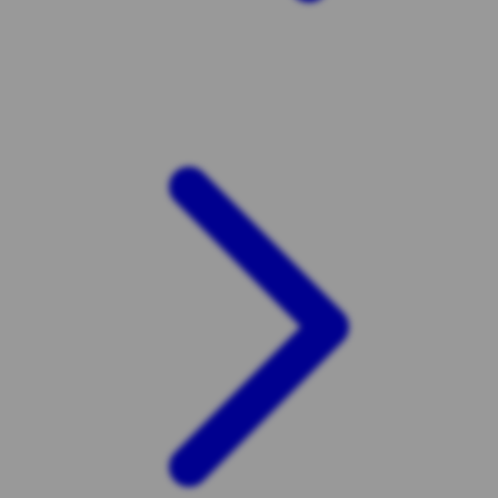
Twistshake
TY Toys
U
V
Veja
Vitaflow
Vtech
W
Waterland
Wellness