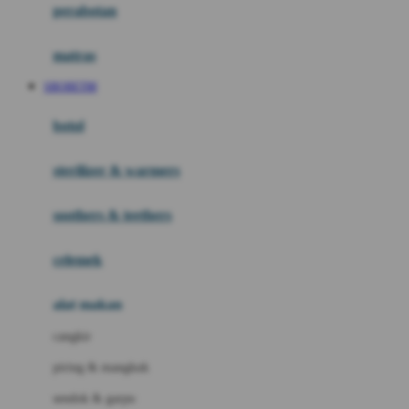
perabotan
Happy Tummy
Hauck
matras
Havaianas
SBOBET88
Hegen
botol
Hot Wheels
sterilizer & warmers
Hybrid
soothers & teethers
I
Inlacta DHA
celemek
Interlac
alat makan
Ivenet
cangkir
J
piring & mangkuk
Jack N Jill
sendok & garpu