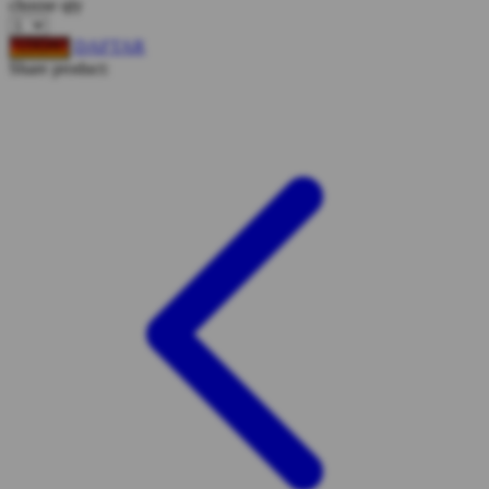
choose qty
Squishmallows
DAFTAR
LOGIN
Starbooks
Share product:
Stick-O
Stokke
Sudocrem
Sumimo
Sunnylife
Sun-Staches
Swimava
T
Tommee Tippee
Trunki
Tutti Bambini