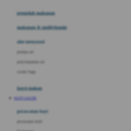
Joie
pengolah makanan
Joolz
Jujube
makanan & multivitamin
K
alat menyusui
Kiddycuts
pompa asi
Kumon
penyimpanan asi
L
cooler bags
Leapfrog
kursi makan
Leclerc
SLOT GACOR
Lee Vierra
Lillebaby
perawatan bayi
Little Bird Told Me
perawatan kulit
Little Miss Janis