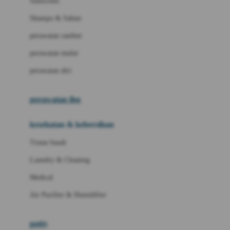
Sunscreen
London Taxi
Shampo & Sabun
Love To Dream
perawatan rambut
perawatan mulut
M
perawatan diri
Magformers
Mama's Choice
perawatan ibu
Mamas&Papas
kesehatan & kebersihan
Mamaway
Tissue basah
Maxi Cosi
Laundry & Cleaning
Megabloks
Medical
Micro
Air Purifier & Humidifier
MiDeer
Mimi & Lula
potty