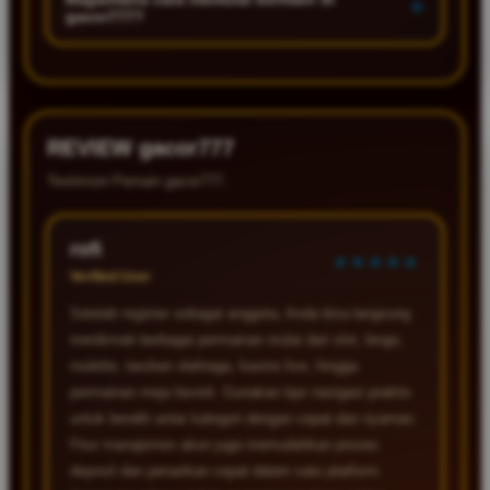
strateginya. Platform ini juga menyediakan strategi
+
penggunaan platform, misalnya dengan cara cepat
gacor777?
pengalaman Anda dengan platform. Misalnya, pelajari
khusus untuk penggunaan bingo dan taruhan olahraga,
beralih antar kategori permainan sesuai minatmu.
cara menavigasi beragam pilihan game seperti slot dan
misalnya dengan menganalisis peringkat permainan
Setelah pendaftaran selesai, anggota baru dapat
Selain itu, kamu bisa memanfaatkan fitur-fitur online
permainan meja untuk menemukan yang sesuai dengan
untuk membuat keputusan yang lebih tepat. Selain itu,
memanfaatkan tips agar pengalaman platform semakin
yang tersedia seperti cek update terbaru dan tips untuk
preferensi Anda. Selain itu, platforms ini menyediakan
kamu bisa mempelajari sepuluh tips untuk mengelola
optimal. Misalnya, selain memilih permainan yang
deposit dan penarikan yang lebih cepat dan aman.
strategi untuk pengelolaan akun berupa tips seperti
akun secara efektif, seperti beralih cepat antar kategori
sesuai dengan tingkat keahlian, juga tersedia strategi
cepat beralih antar kategori permainan, baik kasino atau
REVIEW gacor777
permainan kasino dan aktivitas olahraga, serta
untuk pengelolaan poin yang efektif dalam berbagai
olahraga, dengan sistem keamanan terjamin. Dalam
memastikan keamanan dalam proses deposit dan
Testimoni Pemain gacor777.
kategori seperti slot, bingo dan permainan meja. Untuk
navigasi platform, Anda bisa mengikuti sepuluh cara
penarikan. Dengan menggunakan platform ini, kamu
memaksimalkan aktivitas olahraga, pengguna bisa
praktis untuk meningkatkan pengalaman bermain,
dapat mendapatkan pengalaman bermain yang lebih
mempelajari tips analisis peringkat tim atau memeriksa
seperti mempelajari cara memeriksa pembaruan
dina
penuh tantangan dan menyenangkan.
pembaruan berita terbaru dalam dunia olahraga. Jangan
★★★★★
permainan terbaru atau tips untuk deposit dan
Verified User
lupa, platform ini menyediakan tips untuk mengelola
penarikan yang lebih cepat. Ingat, dengan memahami
akun dengan aman, seperti cara cepat beralih antara
Setelah mendaftar sebagai anggota, anda bisa
platform ini—dari fitur manajemen akun hingga strategi
game casino, tarutan sports, dan aktivitas lain.
memanfaatkan tips untuk menavigasi berbagai macam
dalam pemilihan game—Anda dapat menjadikan setiap
permainan, misalnya memilih permainan slot gratis
sesi bermain lebih menyenangkan dan bermanfaat.
atau meja yang menawarkan poin tinggi. Platform ini
juga menyediakan strategi untuk penggunaan efektif
bingo dan taruhan olahraga, seperti menganalisis
peringkat pertandingan dan skor tim untuk membuat