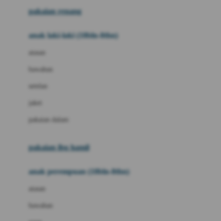
Buggygear
pakaian renang
Bumkins
anak laki-laki (18bln-8thn)
C
atasan
Cetaphil
bawahan
Chicco
setelan
Childlife
jaket
Clevamama
pakaian dalam
Cocolatte
Cottonseeds
pakaian ibu hamil
Cozy N Safe
anak perempuan (18bln-8thn)
Crane
atasan
Cybex
bawahan
D