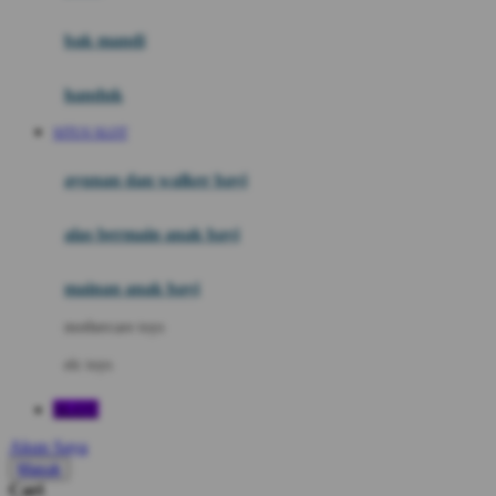
Mini Monkey
Moby
bak mandi
Momami
handuk
Mothercare
SITUS SLOT
Mustela
ayunan dan walker bayi
My Buddy Tag
My K
alas bermain anak bayi
N
mainan anak bayi
Naif
mothercare toys
Nike
elc toys
Nordic Natural
SLOT
Nuby
Akun Saya
Nuna
Masuk
Cari