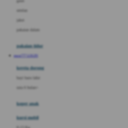
gaun
Dae Organics
setelan
Docare
jaket
Doona
pakaian dalam
Down To Earth
Drew
pakaian tidur
Dr. Brown's
gacor777 LOGIN
E
kereta dorong
ELC
bayi baru lahir
Ergobaby
usia 6 bulan+
Expert Care
koper anak
Ezyroller
kursi mobil
F
0-13 Kg