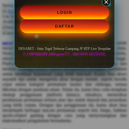
Serendah
Rp 10.000
Q
Earn
1.000.000
-
100.000.000
Bonus
LOGIN
Use Installment Options from
.
Laarn more
QV Baby
Available for :
DAFTAR
home delivery
store pickup
R
gacor777
Setelah daftar akun, kamu bisa gunakan tips untuk
Real Shades
menjelajah berbagai permainan kasino, contohnya slot dan meja.
DESABET - Situs Togel Terbesar Gampang JP RTP Live Terupdate
Strategi ini bisa membantu meningkatkan pengalaman bermainmu,
Red Castle
© COPYRIGHT 2026 gacor777 - SEO DON QUIXOTE.
misalnya dengan memilih permainan yang menawarkan poin tinggi.
Platform ini juga menyediakan strategi untuk usage bingo dan
Ribbon Madness
taruhan olahraga efektif, seperti menganalisis peringkat permainan
untuk membuat keputusan yang lebih hati-hati. Kamu bisa akses
S
sepuluh tips untuk mengelola akun dengan mudah, seperti beralih
cepat antara kategori permainan kasino dan olahraga, semua
Sebamed
dikemas dengan panduan aman. Selain itu, kamu bisa coba terapkan
strategi penggunaan platform lainnya, misalnya, memeriksa
Silver Cross
pembaruan permainan terbaru atau tips untuk deposit dan penarikan
yang lebih cepata. Dengan tips penggunaan ini, kamu akan bisa
Simply Idea
menjelajahi berbagai macam permainan seperti slot, bingo, bahkan
sports-related gaming dengan cara yang menyenangkan dan
Skip Hop
maksimalkan pengalaman bermainmu.
Spectra