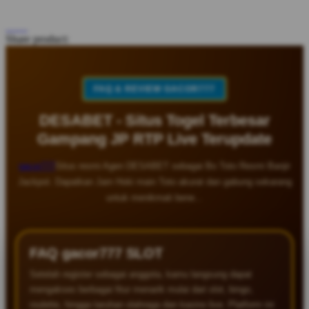
Share product:
FAQ & REVIEW GACOR777
DESABET - Situs Togel Terbesar
Gampang JP RTP Live Terupdate
gacor777
Situs resmi Agen DESABET sebagai Bo Toto Resmi Banjir
Jackpot. Dapatkan Jam Hoki main Toto akurat dan gabung sekarang
untuk menikmati bene...
FAQ gacor777 SLOT
Setelah register sebagai anggota, kamu langsung dapat
mengakses berbagai fitur menarik mulai dari slot, bingo,
roulette, hingga taruhan olahraga dan kasino live. Platform ini