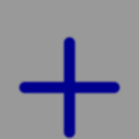
X
Xootz
Y
Yamatoya
Z
Zaxy
Zoggs
0-9
4Moms
59S