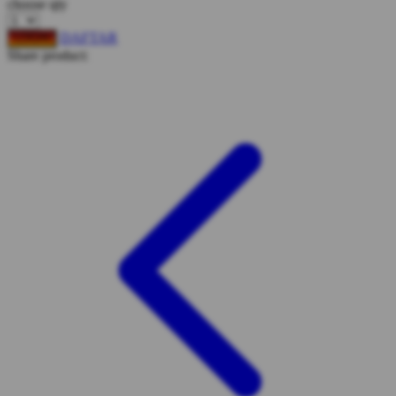
choose qty
Squishmallows
DAFTAR
LOGIN
Starbooks
Share product:
Stick-O
Stokke
Sudocrem
Sumimo
Sunnylife
Sun-Staches
Swimava
T
Tommee Tippee
Trunki
Tutti Bambini