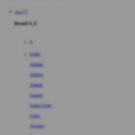
gacor777
Brand A-Z
A
Addo
Adidas
Airfree
Alamii
Amara
Aqua Scale
Asics
Aveeno