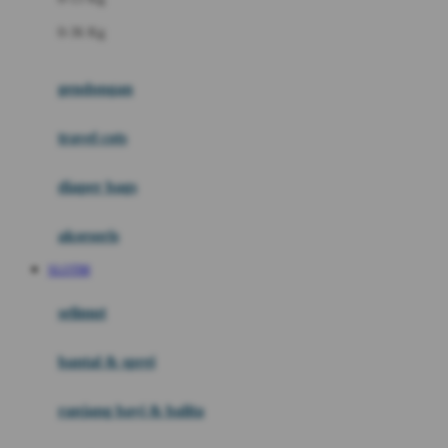
Felt So Sweet
0-36 Kg
Fisher Price
Flipper
gendongan
Friends Of Sally
travel cots
G
diaper bags
Gb
Geko
aksesoris
Graco
SLOT88
Gund
selimut
H
bantal & sprei
Habbie
Haenim
ranjang bayi & balita
Happy Horse