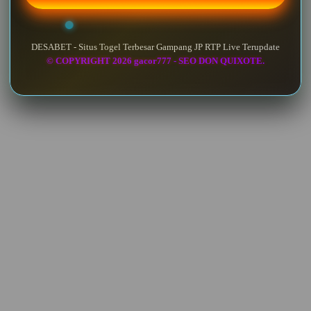
DESABET - Situs Togel Terbesar Gampang JP RTP Live Terupdate
© COPYRIGHT 2026 gacor777 - SEO DON QUIXOTE.