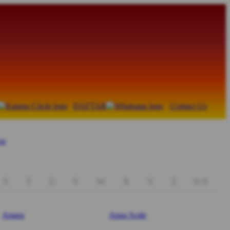
DAFTAR
Contact Us
us
S
T
U
V
W
X
Y
Z
0-9
Amara
Aqua Scale