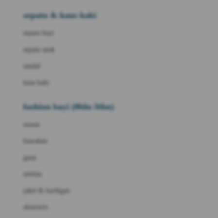
sepatu & kaus kaki
sepatu bayi
sepatu anak
sandal
kaus kaki
fashion bayi (0bln-3thn)
atasan
bawahan
gaun
setelan
jaket & kardigan
aksesoris