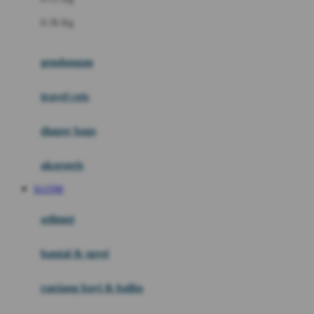
Felt So Sweet
0-36 Kg
Fisher Price
Flipper
gendongan
Friends Of Sally
travel cots
G
diaper bags
Gb
Geko
aksesoris
Graco
SLOT88
Gund
selimut
H
bantal & sprei
Habbie
Haenim
ranjang bayi & balita
Happy Horse