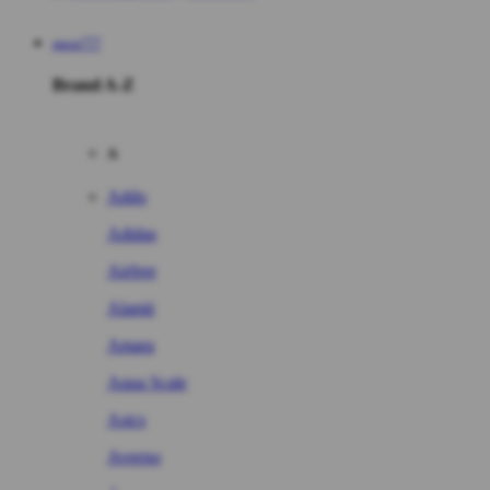
gacor777
Brand A-Z
A
Addo
Adidas
Airfree
Alamii
Amara
Aqua Scale
Asics
Aveeno