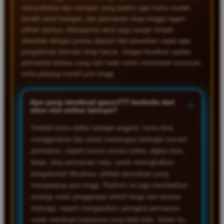
menyediakan tips navigasi yang praktis agar kamu mudah
beralih antar kategori, dari permainan meja hingga ragam
pilihan lainnya. Manajemen akun juga sangat simpel,
ditambah dengan proses deposit dan penarikan cepat agar
pengalaman bermain tetap lancar. Jangan lewatkan update
permainan terbaru yang rutin hadir untuk menambah keseruan
serta peluang meraih poin tinggi.
Apa yang membuat gacor777 berbeda dari
+
situs slot online lainnya?
Setelah kamu daftar sebagai anggota, kamu bisa
menggunakan tips untuk menavigasi berbagai macam
permainan, seperti kasino secara online, digital slots,
bingo, atau permainan meja, untuk meningkatkan
pengalaman! Misalnya, pilihlah permainan yang
menawarkan poin tinggi. Platform ini juga memberikan
strategi untuk penggunaan efektif bingo dan taruhan
olahraga, seperti menganalisis peringkat permainan
untuk membuat keputusan yang lebih baik. Selain itu,