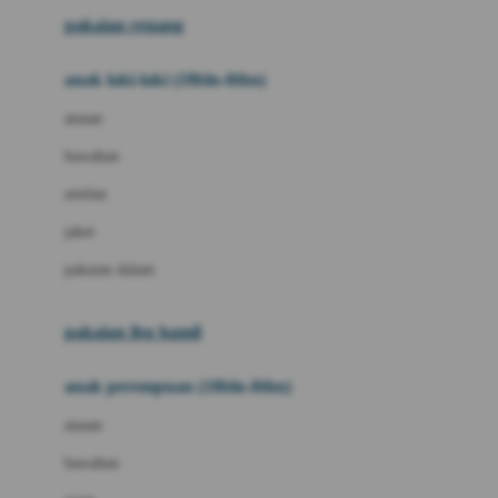
Buggygear
pakaian renang
Bumkins
anak laki-laki (18bln-8thn)
C
atasan
Cetaphil
bawahan
Chicco
setelan
Childlife
jaket
Clevamama
pakaian dalam
Cocolatte
Cottonseeds
pakaian ibu hamil
Cozy N Safe
anak perempuan (18bln-8thn)
Crane
atasan
Cybex
bawahan
D