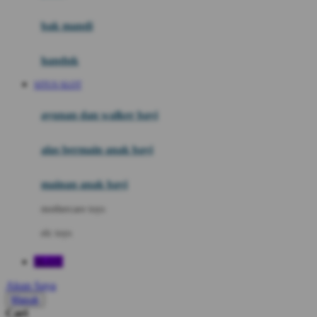
Mini Monkey
Moby
bak mandi
Momami
handuk
Mothercare
SITUS SLOT
Mustela
ayunan dan walker bayi
My Buddy Tag
My K
alas bermain anak bayi
N
mainan anak bayi
Naif
mothercare toys
Nike
elc toys
Nordic Natural
SLOT
Nuby
Akun Saya
Nuna
Masuk
Cari