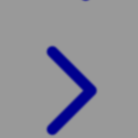
Twistshake
TY Toys
U
V
Veja
Vitaflow
Vtech
W
Waterland
Wellness