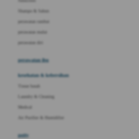
Sunscreen
London Taxi
Shampo & Sabun
Love To Dream
perawatan rambut
perawatan mulut
M
perawatan diri
Magformers
Mama's Choice
perawatan ibu
Mamas&Papas
kesehatan & kebersihan
Mamaway
Tissue basah
Maxi Cosi
Laundry & Cleaning
Megabloks
Medical
Micro
Air Purifier & Humidifier
MiDeer
Mimi & Lula
potty