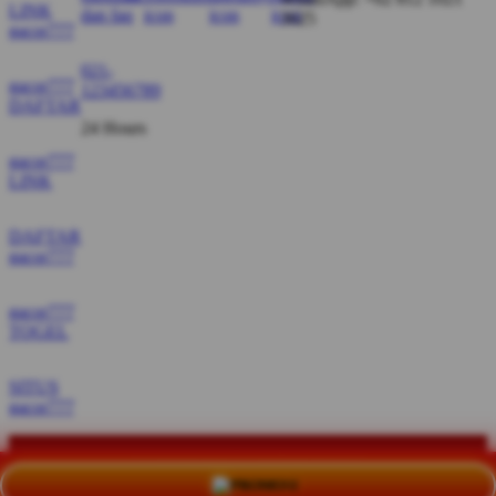
Back to top
gacor777
butuh
unduh aplikasi
we accept
bantuan?
gacor777
hubungi
kami
gacor777
SLOT
Direktorat Jenderal
hubungi
ikuti kami di
gacor777
Perlindungan Konsumen dan
kami
media sosial
LOGIN
Tertib Niaga
Kementerian Perdagangan RI
bantuan
WhatsApp: +62 812 1021
LINK
dan faq
3625
gacor777
021-
gacor777
123456789
DAFTAR
24 Hours
gacor777
LINK
PROMO