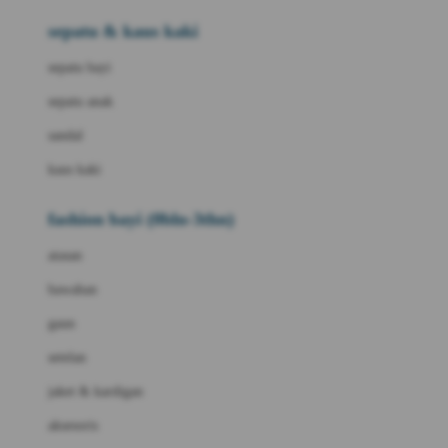
sepatu & kaus kaki
sepatu bayi
sepatu anak
sandal
kaus kaki
fashion bayi (0bln-3thn)
atasan
bawahan
gaun
setelan
jaket & kardigan
aksesoris