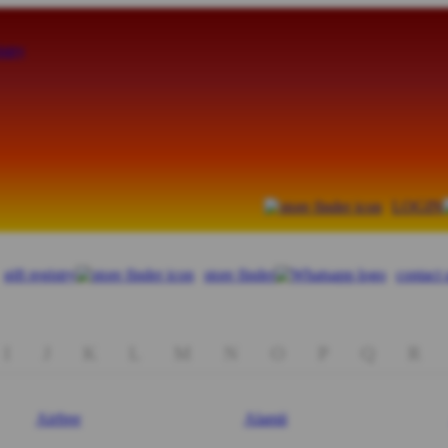
istry
LOGIN
gift registry
store finder
contact 
I
J
K
L
M
N
O
P
Q
R
Airfree
Alamii