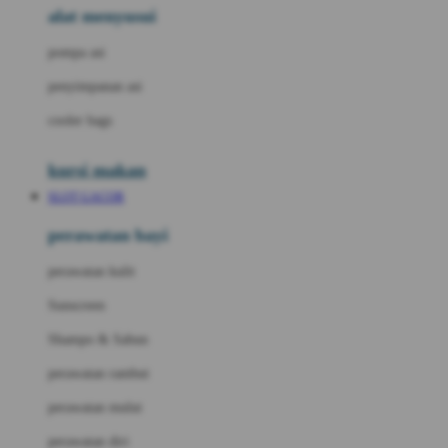
alat menyusui
pompa asi
penyimpanan asi
cooler bags
kursi makan
SLOT GACOR
perawatan bayi
perawatan kulit
Sunscreen
Shampo & Sabun
perawatan rambut
perawatan mulut
perawatan diri