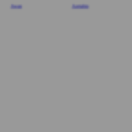
Awan
Azetabio