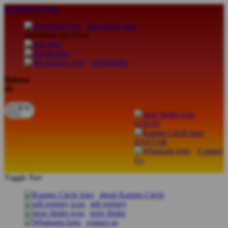
lewati ke Konten
download apps
download app from:
gift registry
Bahasa
ID
LOGIN
DAFTAR
Contact
Us
Toggle Nav
about Kanmo Circle
gift registry
store finder
contact us