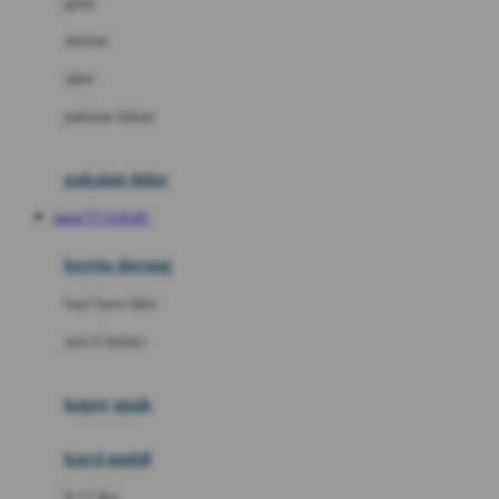
gaun
Dae Organics
setelan
Docare
jaket
Doona
pakaian dalam
Down To Earth
Drew
pakaian tidur
Dr. Brown's
gacor777 LOGIN
E
kereta dorong
ELC
bayi baru lahir
Ergobaby
usia 6 bulan+
Expert Care
koper anak
Ezyroller
kursi mobil
F
0-13 Kg