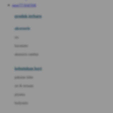
Awan
gacor777 DAFTAR
Azetabio
produk terbaru
B
aksesoris
Baabaasheepz
tas
Babiators
kacamata
Baby Dove
aksesoris rambut
Baby Jogger
Baby Rovega
kebutuhan bayi
Babybee
pakaian tidur
Banana Boat
set & terusan
Banz
piyama
Barbie
bodysuits
Beaba