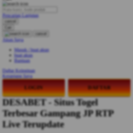
O
Pencarian Lanjutan
Oh Ma Grain
cancel
Okiedog
Cari
cancel
P
Akun Saya
Masuk / buat akun
Peachy
buat akun
Phil & Ted's
Bantuan
Philips Avent
Daftar Keinginan
Keranjang Saya
Pigeon
LOGIN
DAFTAR
Playgro
DESABET - Situs Togel
Poled Global
Terbesar Gampang JP RTP
Ponycycle
Puma
Live Terupdate
Pureats