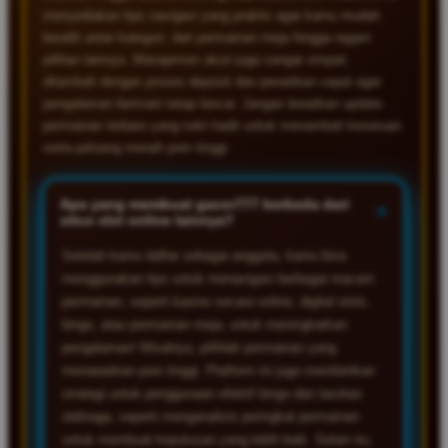
menyediakan tips navigasi yang praktis agar kamu mudah
beralih antar kategori, dari permainan meja hingga ragam
pilihan lainnya. Manajemen akun juga sangat simpel,
ditambah dengan proses deposit dan penarikan cepat agar
pengalaman bermain tetap lancar. Jangan lewatkan update
permainan terbaru yang rutin hadir untuk menambah keseruan
serta peluang meraih poin tinggi.
Apa yang membuat gacor777 berbeda dari
+
situs slot online lainnya?
Setelah kamu daftar sebagai anggota, kamu bisa
menggunakan tips untuk menavigasi berbagai macam
permainan, seperti kasino secara online, digital slots,
bingo, atau permainan meja, untuk meningkatkan
pengalaman! Misalnya, pilihlah permainan yang
menawarkan poin tinggi. Platform ini juga memberikan
strategi untuk penggunaan efektif bingo dan taruhan
olahraga, seperti menganalisis peringkat permainan
untuk membuat keputusan yang lebih baik. Selain itu,