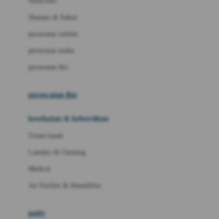
Sunscreen
London Taxi
Shampo & Sabun
Love To Dream
perawatan rambut
perawatan mulut
M
perawatan diri
Magformers
Mama's Choice
perawatan ibu
Mamas&Papas
kesehatan & kebersihan
Mamaway
Tissue basah
Maxi Cosi
Laundry & Cleaning
Megabloks
Medical
Micro
Air Purifier & Humidifier
MiDeer
Mimi & Lula
potty