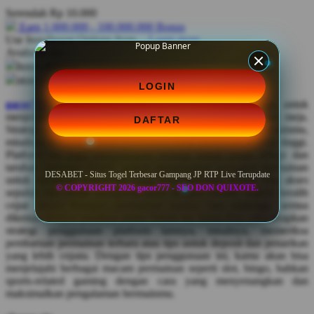
Serendah
Rp 10.000
Q
Earn
1.000.000
-
100.000.000
Bonus
Use Installment Options from
.
Laarn more
QV Baby
Available for :
home delivery
store pickup
R
LOGIN
gacor777
Setelah daftar akun, kamu bisa gunakan tips untuk
Real Shades
menjelajah berbagai permainan kasino, contohnya slot dan meja.
DAFTAR
Strategi ini bisa membantu meningkatkan pengalaman bermainmu,
Red Castle
misalnya dengan memilih permainan yang menawarkan poin tinggi.
Platform ini juga menyediakan strategi untuk usage bingo dan
Ribbon Madness
taruhan olahraga efektif, seperti menganalisis peringkat permainan
DESABET - Situs Togel Terbesar Gampang JP RTP Live Terupdate
untuk membuat keputusan yang lebih hati-hati. Kamu bisa akses
S
© COPYRIGHT 2026 gacor777 - SEO DON QUIXOTE.
sepuluh tips untuk mengelola akun dengan mudah, seperti beralih
cepat antara kategori permainan kasino dan olahraga, semua
Sebamed
dikemas dengan panduan aman. Selain itu, kamu bisa coba terapkan
strategi penggunaan platform lainnya, misalnya, memeriksa
Silver Cross
pembaruan permainan terbaru atau tips untuk deposit dan penarikan
yang lebih cepata. Dengan tips penggunaan ini, kamu akan bisa
Simply Idea
menjelajahi berbagai macam permainan seperti slot, bingo, bahkan
sports-related gaming dengan cara yang menyenangkan dan
Skip Hop
maksimalkan pengalaman bermainmu.
Spectra