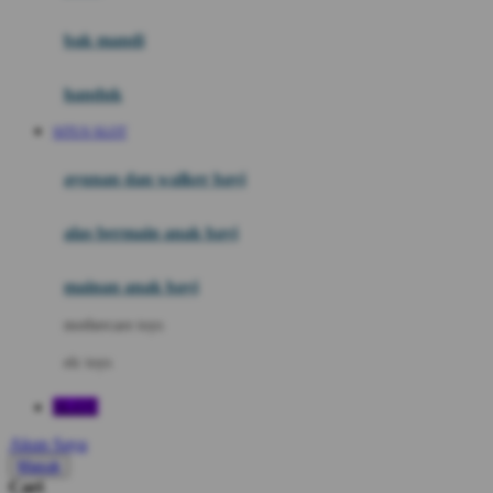
Mini Monkey
Moby
bak mandi
Momami
handuk
Mothercare
SITUS SLOT
Mustela
ayunan dan walker bayi
My Buddy Tag
My K
alas bermain anak bayi
N
mainan anak bayi
Naif
mothercare toys
Nike
elc toys
Nordic Natural
SLOT
Nuby
Akun Saya
Nuna
Masuk
Cari