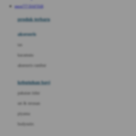
Awan
gacor777 DAFTAR
Azetabio
produk terbaru
B
aksesoris
Baabaasheepz
tas
Babiators
kacamata
Baby Dove
aksesoris rambut
Baby Jogger
Baby Rovega
kebutuhan bayi
Babybee
pakaian tidur
Banana Boat
set & terusan
Banz
piyama
Barbie
bodysuits
Beaba