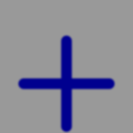
X
Xootz
Y
Yamatoya
Z
Zaxy
Zoggs
0-9
4Moms
59S