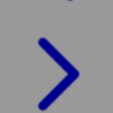
Twistshake
TY Toys
U
V
Veja
Vitaflow
Vtech
W
Waterland
Wellness