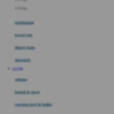
Felt So Sweet
0-36 Kg
Fisher Price
Flipper
gendongan
Friends Of Sally
travel cots
G
diaper bags
Gb
Geko
aksesoris
Graco
SLOT88
Gund
selimut
H
bantal & sprei
Habbie
Haenim
ranjang bayi & balita
Happy Horse