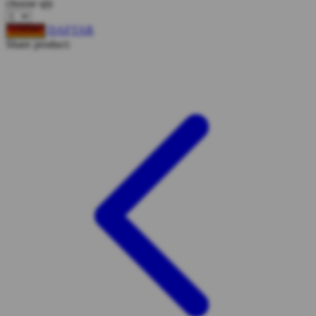
choose qty
Squishmallows
DAFTAR
LOGIN
Starbooks
Share product:
Stick-O
Stokke
Sudocrem
Sumimo
Sunnylife
Sun-Staches
Swimava
T
Tommee Tippee
Trunki
Tutti Bambini