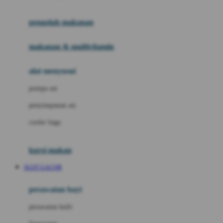
Joie
pengolah makanan
Joolz
Jujube
makanan & multivitamin
K
alat menyusui
Kiddycuts
pompa asi
Kumon
penyimpanan asi
L
cooler bags
Leapfrog
kursi makan
Leclerc
SLOT GACOR
Lee Vierra
Lillebaby
perawatan bayi
Little Bird Told Me
perawatan kulit
Little Miss Janis