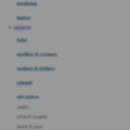
perabotan
Happy Tummy
Hauck
matras
Havaianas
SBOBET88
Hegen
botol
Hot Wheels
sterilizer & warmers
Hybrid
soothers & teethers
I
Inlacta DHA
celemek
Interlac
alat makan
Ivenet
cangkir
J
piring & mangkuk
Jack N Jill
sendok & garpu