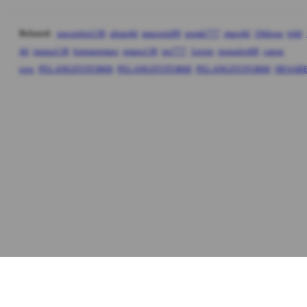
DAFTAR
gacor777
gacor777
TOGEL
SITUS
gacor777
© Copyright gacor777. All Rights Reserved.
Related:
gacorslot138
uban4d
maxwin89
perak777
mpo4d
19dewa
tt4d
4d
istana138
bintangmpo
empu138
ini777
1nwin
instaslot88
capsa
toto
PELANGITOTO888
PELANGITOTO888
PELANGITOTO888
DESAB