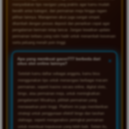
menyediakan tips navigasi yang praktis agar kamu mudah
beralih antar kategori, dari permainan meja hingga ragam
pilihan lainnya. Manajemen akun juga sangat simpel,
ditambah dengan proses deposit dan penarikan cepat agar
pengalaman bermain tetap lancar. Jangan lewatkan update
permainan terbaru yang rutin hadir untuk menambah keseruan
serta peluang meraih poin tinggi.
Apa yang membuat gacor777 berbeda dari
+
situs slot online lainnya?
Setelah kamu daftar sebagai anggota, kamu bisa
menggunakan tips untuk menavigasi berbagai macam
permainan, seperti kasino secara online, digital slots,
bingo, atau permainan meja, untuk meningkatkan
pengalaman! Misalnya, pilihlah permainan yang
menawarkan poin tinggi. Platform ini juga memberikan
strategi untuk penggunaan efektif bingo dan taruhan
olahraga, seperti menganalisis peringkat permainan
untuk membuat keputusan yang lebih baik. Selain itu,