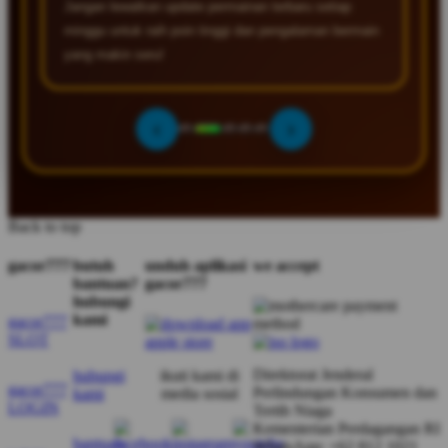
keputusan yang lebih bijak dalam bertaruh. Pengguna
dapat dengan mudah mengakses sepuluh tips untuk
mengelola akun mereka, seperti cara beralih cepat
antara kategori casino dan olahraga lewat aplikasi,
serta panduan tentang keamanan saat bermain. Ada
pula tips untuk deposit, penghasilan poin, atau
withdraw yang lebih efisien, serta update permainan
terbaru yang bisa dicoba secara gratis. Dengan tips
penggunaan yang tersedia, platform ini bertujuan
menjadikan pengalaman dalam menjelajahi berbagai
macam permainan seperti slot, bingo, dan taruhan
olahraga menjadi lebih mudah dan menyenangkan bagi
setiap penggunannya.
‹
›