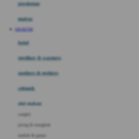
perabotan
Happy Tummy
Hauck
matras
Havaianas
SBOBET88
Hegen
botol
Hot Wheels
sterilizer & warmers
Hybrid
soothers & teethers
I
Inlacta DHA
celemek
Interlac
alat makan
Ivenet
cangkir
J
piring & mangkuk
Jack N Jill
sendok & garpu