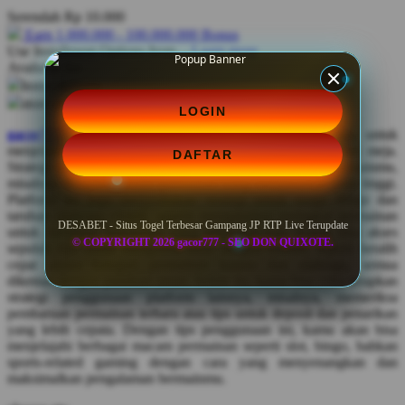
Serendah
Rp 10.000
Q
Earn
1.000.000
-
100.000.000
Bonus
Use Installment Options from
.
Laarn more
QV Baby
Available for :
home delivery
store pickup
R
LOGIN
gacor777
Setelah daftar akun, kamu bisa gunakan tips untuk
Real Shades
menjelajah berbagai permainan kasino, contohnya slot dan meja.
DAFTAR
Strategi ini bisa membantu meningkatkan pengalaman bermainmu,
Red Castle
misalnya dengan memilih permainan yang menawarkan poin tinggi.
Platform ini juga menyediakan strategi untuk usage bingo dan
Ribbon Madness
taruhan olahraga efektif, seperti menganalisis peringkat permainan
DESABET - Situs Togel Terbesar Gampang JP RTP Live Terupdate
untuk membuat keputusan yang lebih hati-hati. Kamu bisa akses
S
© COPYRIGHT 2026 gacor777 - SEO DON QUIXOTE.
sepuluh tips untuk mengelola akun dengan mudah, seperti beralih
cepat antara kategori permainan kasino dan olahraga, semua
Sebamed
dikemas dengan panduan aman. Selain itu, kamu bisa coba terapkan
strategi penggunaan platform lainnya, misalnya, memeriksa
Silver Cross
pembaruan permainan terbaru atau tips untuk deposit dan penarikan
yang lebih cepata. Dengan tips penggunaan ini, kamu akan bisa
Simply Idea
menjelajahi berbagai macam permainan seperti slot, bingo, bahkan
sports-related gaming dengan cara yang menyenangkan dan
Skip Hop
maksimalkan pengalaman bermainmu.
Spectra