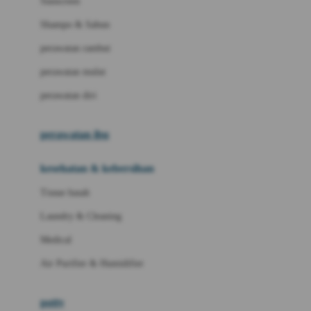
Sunscreen
London Taxi
Shampo & Sabun
Love To Dream
perawatan rambut
perawatan mulut
M
perawatan diri
Magformers
Mama's Choice
perawatan ibu
Mamas&Papas
kesehatan & kebersihan
Mamaway
Tissue basah
Maxi Cosi
Laundry & Cleaning
Megabloks
Medical
Micro
Air Purifier & Humidifier
MiDeer
Mimi & Lula
potty