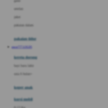
gaun
Dae Organics
setelan
Docare
jaket
Doona
pakaian dalam
Down To Earth
Drew
pakaian tidur
Dr. Brown's
gacor777 LOGIN
E
kereta dorong
ELC
bayi baru lahir
Ergobaby
usia 6 bulan+
Expert Care
koper anak
Ezyroller
kursi mobil
F
0-13 Kg