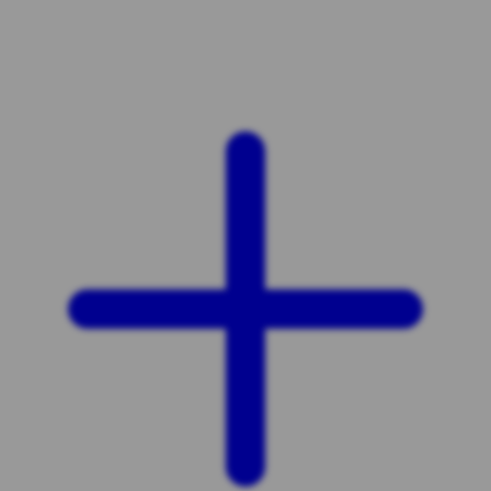
X
Xootz
Y
Yamatoya
Z
Zaxy
Zoggs
0-9
4Moms
59S