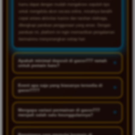
kamu dapat dengan mudah mengakses sepuluh tips
untuk mengelola akun secara online, misalnya beralih
cepat antara aktivitas kasino dan taruhan olahraga,
dilengkapi panduan penggunaan yang aman. Dengan
panduan ini, platform ini ingin memastikan pengalaman
bermainmu menyenangkan setiap hari.
Apakah minimal deposit di gacor777 ramah
+
untuk pemain baru?
Setelah kamu mendaftar sebagai anggota baru, kamu
bisa menggunakan platform ini secara efektif. Misalnya,
Event apa saja yang biasanya tersedia di
+
gacor777?
kamu bisa browsing berbagai macam permainan seperti
kasino, slots, bola, atau bingo. Untuk mendapatkan
Setelah register sebagai anggota baru, kamu bisa
pengalaman bermain yang lebih optimal, coba
menggunakan tips untuk menavigasi beragam
Mengapa variasi permainan di gacor777
perhatikan tips dan strategi yang tersedia. Platform ini
+
menjadi salah satu keunggulannya?
permainan yang tersedia, contohnya dengan memilih
juga menyediakan panduan untuk mengelola akunmu
game slot yang menawarkan poin tinggi atau mencoba
dengan baik. Bagi pemain baru, kamu dapat mengikuti
Setelah mendaftar sebagai anggota, Anda dapat
permainan meja baru untuk mengoptimalkan
sepuluh cara praktis untuk mengoptimalkan
menggunakan berbagai tips untuk memaksimalkan
Bagaimana cara memulai bermain di