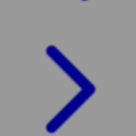
Twistshake
TY Toys
U
V
Veja
Vitaflow
Vtech
W
Waterland
Wellness