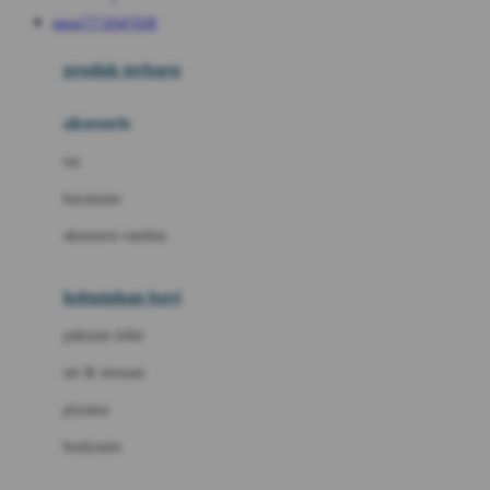
Awan
gacor777 DAFTAR
Azetabio
produk terbaru
B
aksesoris
Baabaasheepz
tas
Babiators
kacamata
Baby Dove
aksesoris rambut
Baby Jogger
Baby Rovega
kebutuhan bayi
Babybee
pakaian tidur
Banana Boat
set & terusan
Banz
piyama
Barbie
bodysuits
Beaba