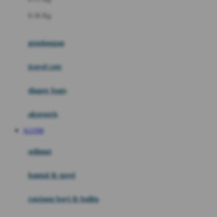
Felt So Sweet
0-36 Kg
Fisher Price
Flipper
gendongan
Friends Of Sally
travel cots
G
diaper bags
Gb
Geko
aksesoris
Graco
SLOT88
Gund
selimut
H
bantal & sprei
Habbie
Haenim
ranjang bayi & balita
Happy Horse