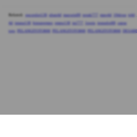
DAFTAR
gacor777
gacor777
TOGEL
SITUS
gacor777
© Copyright gacor777. All Rights Reserved.
Related:
gacorslot138
uban4d
maxwin89
perak777
mpo4d
19dewa
tt4d
4d
istana138
bintangmpo
empu138
ini777
1nwin
instaslot88
capsa
toto
PELANGITOTO888
PELANGITOTO888
PELANGITOTO888
DESAB