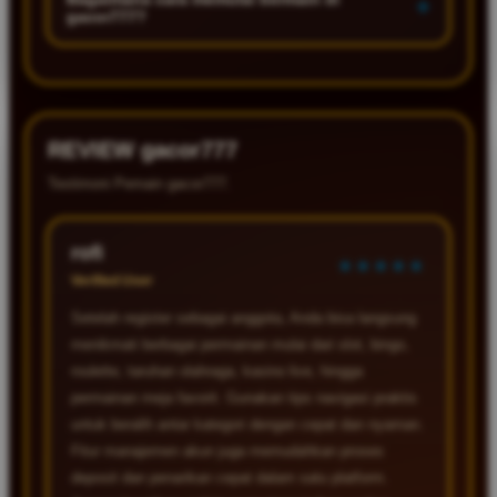
strateginya. Platform ini juga menyediakan strategi
+
penggunaan platform, misalnya dengan cara cepat
gacor777?
pengalaman Anda dengan platform. Misalnya, pelajari
khusus untuk penggunaan bingo dan taruhan olahraga,
beralih antar kategori permainan sesuai minatmu.
cara menavigasi beragam pilihan game seperti slot dan
misalnya dengan menganalisis peringkat permainan
Setelah pendaftaran selesai, anggota baru dapat
Selain itu, kamu bisa memanfaatkan fitur-fitur online
permainan meja untuk menemukan yang sesuai dengan
untuk membuat keputusan yang lebih tepat. Selain itu,
memanfaatkan tips agar pengalaman platform semakin
yang tersedia seperti cek update terbaru dan tips untuk
preferensi Anda. Selain itu, platforms ini menyediakan
kamu bisa mempelajari sepuluh tips untuk mengelola
optimal. Misalnya, selain memilih permainan yang
deposit dan penarikan yang lebih cepat dan aman.
strategi untuk pengelolaan akun berupa tips seperti
akun secara efektif, seperti beralih cepat antar kategori
sesuai dengan tingkat keahlian, juga tersedia strategi
cepat beralih antar kategori permainan, baik kasino atau
REVIEW gacor777
permainan kasino dan aktivitas olahraga, serta
untuk pengelolaan poin yang efektif dalam berbagai
olahraga, dengan sistem keamanan terjamin. Dalam
memastikan keamanan dalam proses deposit dan
Testimoni Pemain gacor777.
kategori seperti slot, bingo dan permainan meja. Untuk
navigasi platform, Anda bisa mengikuti sepuluh cara
penarikan. Dengan menggunakan platform ini, kamu
memaksimalkan aktivitas olahraga, pengguna bisa
praktis untuk meningkatkan pengalaman bermain,
dapat mendapatkan pengalaman bermain yang lebih
mempelajari tips analisis peringkat tim atau memeriksa
seperti mempelajari cara memeriksa pembaruan
dina
penuh tantangan dan menyenangkan.
pembaruan berita terbaru dalam dunia olahraga. Jangan
★★★★★
permainan terbaru atau tips untuk deposit dan
Verified User
lupa, platform ini menyediakan tips untuk mengelola
penarikan yang lebih cepat. Ingat, dengan memahami
akun dengan aman, seperti cara cepat beralih antara
Setelah mendaftar sebagai anggota, anda bisa
platform ini—dari fitur manajemen akun hingga strategi
game casino, tarutan sports, dan aktivitas lain.
memanfaatkan tips untuk menavigasi berbagai macam
dalam pemilihan game—Anda dapat menjadikan setiap
permainan, misalnya memilih permainan slot gratis
sesi bermain lebih menyenangkan dan bermanfaat.
atau meja yang menawarkan poin tinggi. Platform ini
juga menyediakan strategi untuk penggunaan efektif
bingo dan taruhan olahraga, seperti menganalisis
peringkat pertandingan dan skor tim untuk membuat