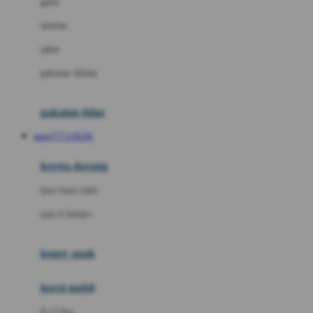
gaun
Dae Organics
setelan
Docare
jaket
Doona
pakaian dalam
Down To Earth
Drew
pakaian tidur
Dr. Brown's
gacor777 LOGIN
E
kereta dorong
ELC
bayi baru lahir
Ergobaby
usia 6 bulan+
Expert Care
koper anak
Ezyroller
kursi mobil
F
0-13 Kg