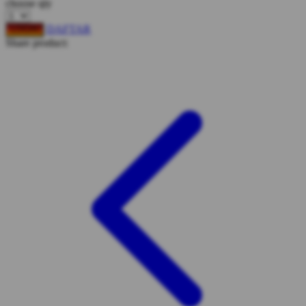
choose qty
Squishmallows
DAFTAR
LOGIN
Starbooks
Share product:
Stick-O
Stokke
Sudocrem
Sumimo
Sunnylife
Sun-Staches
Swimava
T
Tommee Tippee
Trunki
Tutti Bambini