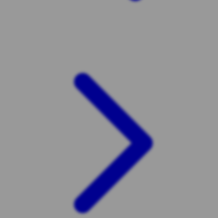
Twistshake
TY Toys
U
V
Veja
Vitaflow
Vtech
W
Waterland
Wellness