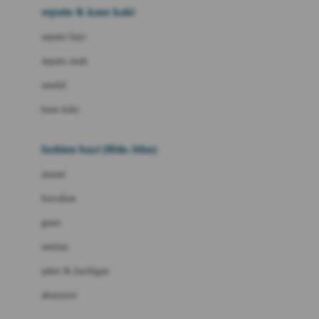
Beauty Barn
sepatu & kaus kaki
Bio Oil
sepatu bayi
Biolane
sepatu anak
Bite Fighters
sandal
Bizzi Growin
kaus kaki
Blackmores
fashion bayi (0bln-3thn)
Blooming Marvellous
atasan
Bonnels
bawahan
Bravado
gaun
Bruder
setelan
Brush Baby
jaket & kardigan
Buds Organics
aksesoris
Bugaboo