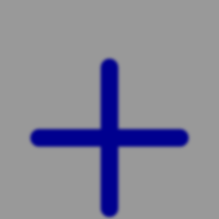
X
Xootz
Y
Yamatoya
Z
Zaxy
Zoggs
0-9
4Moms
59S