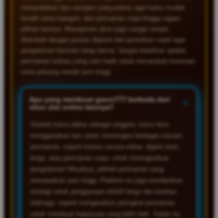
menyediakan tips navigasi yang praktis agar kamu mudah
beralih antar kategori, dari permainan meja hingga ragam
pilihan lainnya. Manajemen akun juga sangat simpel,
ditambah dengan proses deposit dan penarikan cepat agar
pengalaman bermain tetap lancar. Jangan lewatkan update
permainan terbaru yang rutin hadir untuk menambah keseruan
serta peluang meraih poin tinggi.
Apa yang membuat gacor777 berbeda dari
+
situs slot online lainnya?
Setelah kamu daftar sebagai anggota, kamu bisa
menggunakan tips untuk menavigasi berbagai macam
permainan, seperti kasino secara online, digital slots,
bingo, atau permainan meja, untuk meningkatkan
pengalaman! Misalnya, pilihlah permainan yang
menawarkan poin tinggi. Platform ini juga memberikan
strategi untuk penggunaan efektif bingo dan taruhan
olahraga, seperti menganalisis peringkat permainan
untuk membuat keputusan yang lebih baik. Selain itu,