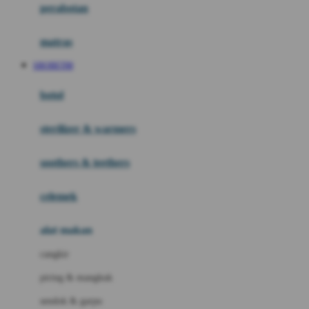
perabotan
Happy Tummy
Hauck
matras
Havaianas
SBOBET88
Hegen
botol
Hot Wheels
sterilizer & warmers
Hybrid
soothers & teethers
I
Inlacta DHA
celemek
Interlac
alat makan
Ivenet
cangkir
J
piring & mangkuk
Jack N Jill
sendok & garpu