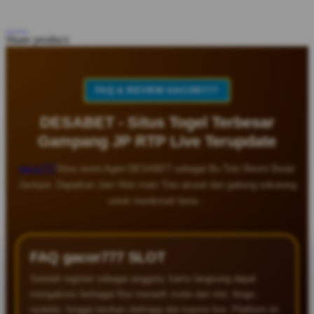
Share product:
FAQ & REVIEW GACOR777
DESABET - Situs Togel Terbesar
Gampang JP RTP Live Terupdate
gacor777
Situs resmi Agen DESABET sebagai Bo Toto Resmi Banjir
Jackpot. Dapatkan Jam Hoki main Toto akurat dan gabung sekarang
untuk menikmati bene...
FAQ gacor777 SLOT
Setelah register sebagai anggota, kamu langsung dapat
mengakses berbagai fitur menarik mulai dari slot, bingo,
roulette, hingga taruhan olahraga dan kasino live. Platform ini