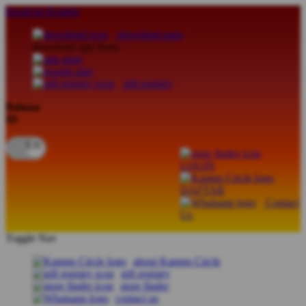
lewati ke Konten
download apps
download app from:
gift registry
Bahasa
ID
LOGIN
DAFTAR
Contact
Us
Toggle Nav
about Kanmo Circle
gift registry
store finder
contact us