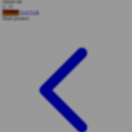
choose qty
Squishmallows
DAFTAR
LOGIN
Starbooks
Share product:
Stick-O
Stokke
Sudocrem
Sumimo
Sunnylife
Sun-Staches
Swimava
T
Tommee Tippee
Trunki
Tutti Bambini