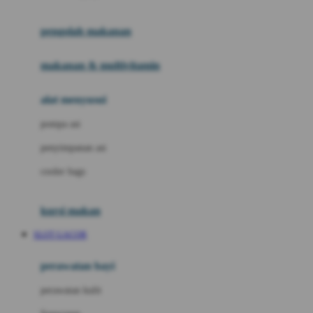
Joie
pengolah makanan
Joolz
Jujube
makanan & multivitamin
K
alat menyusui
Kiddycuts
pompa asi
Kumon
penyimpanan asi
L
cooler bags
Leapfrog
kursi makan
Leclerc
SLOT GACOR
Lee Vierra
Lillebaby
perawatan bayi
Little Bird Told Me
perawatan kulit
Little Miss Janis