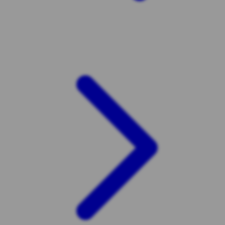
Twistshake
TY Toys
U
V
Veja
Vitaflow
Vtech
W
Waterland
Wellness