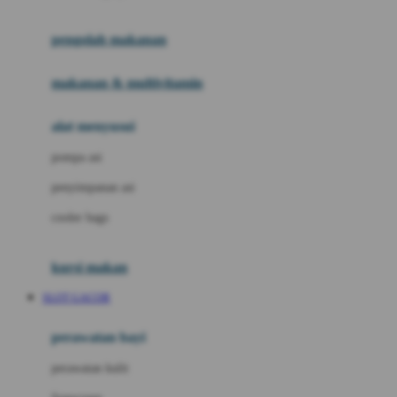
Joie
pengolah makanan
Joolz
Jujube
makanan & multivitamin
K
alat menyusui
Kiddycuts
pompa asi
Kumon
penyimpanan asi
L
cooler bags
Leapfrog
kursi makan
Leclerc
SLOT GACOR
Lee Vierra
Lillebaby
perawatan bayi
Little Bird Told Me
perawatan kulit
Little Miss Janis