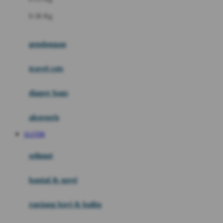
Felt So Sweet
0-36 Kg
Fisher Price
Flipper
gendongan
Friends Of Sally
travel cots
G
diaper bags
Gb
Geko
aksesoris
Graco
SLOT88
Gund
selimut
H
bantal & sprei
Habbie
Haenim
ranjang bayi & balita
Happy Horse