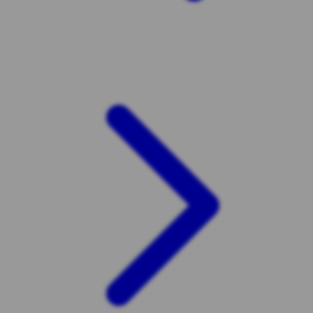
Twistshake
TY Toys
U
V
Veja
Vitaflow
Vtech
W
Waterland
Wellness