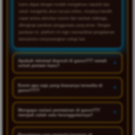
kamu dapat dengan mudah mengakses sepuluh tips
untuk mengelola akun secara online, misalnya beralih
cepat antara aktivitas kasino dan taruhan olahraga,
dilengkapi panduan penggunaan yang aman. Dengan
panduan ini, platform ini ingin memastikan pengalaman
bermainmu menyenangkan setiap hari.
Apakah minimal deposit di gacor777 ramah
+
untuk pemain baru?
Setelah kamu mendaftar sebagai anggota baru, kamu
bisa menggunakan platform ini secara efektif. Misalnya,
Event apa saja yang biasanya tersedia di
+
gacor777?
kamu bisa browsing berbagai macam permainan seperti
kasino, slots, bola, atau bingo. Untuk mendapatkan
Setelah register sebagai anggota baru, kamu bisa
pengalaman bermain yang lebih optimal, coba
menggunakan tips untuk menavigasi beragam
Mengapa variasi permainan di gacor777
perhatikan tips dan strategi yang tersedia. Platform ini
+
menjadi salah satu keunggulannya?
permainan yang tersedia, contohnya dengan memilih
juga menyediakan panduan untuk mengelola akunmu
game slot yang menawarkan poin tinggi atau mencoba
dengan baik. Bagi pemain baru, kamu dapat mengikuti
Setelah mendaftar sebagai anggota, Anda dapat
permainan meja baru untuk mengoptimalkan
sepuluh cara praktis untuk mengoptimalkan
menggunakan berbagai tips untuk memaksimalkan
Bagaimana cara memulai bermain di