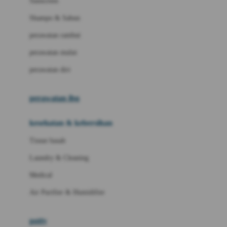
Sunscreen
London Taxi
Shampo & Sabun
Love To Dream
perawatan rambut
perawatan mulut
M
perawatan diri
Magformers
Mama's Choice
perawatan ibu
Mamas&Papas
kesehatan & kebersihan
Mamaway
Tissue basah
Maxi Cosi
Laundry & Cleaning
Megabloks
Medical
Micro
Air Purifier & Humidifier
MiDeer
Mimi & Lula
potty