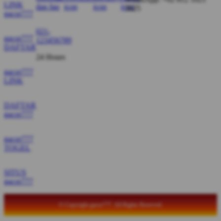
Back to top
gacor777
butuh
unduh aplikasi
we accept
bantuan?
gacor777
hubungi
kami
gacor777
SLOT
Direktorat Jenderal
hubungi
ikuti kami di
gacor777
Perlindungan Konsumen dan
kami
media sosial
LOGIN
Tertib Niaga
Kementerian Perdagangan RI
bantuan
WhatsApp: +62 812 1021
LINK
dan faq
3625
gacor777
021-
gacor777
123456789
DAFTAR
24 Hours
gacor777
LINK