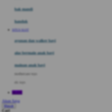
Mini Monkey
Moby
bak mandi
Momami
handuk
Mothercare
SITUS SLOT
Mustela
ayunan dan walker bayi
My Buddy Tag
My K
alas bermain anak bayi
N
mainan anak bayi
Naif
mothercare toys
Nike
elc toys
Nordic Natural
SLOT
Nuby
Akun Saya
Nuna
Masuk
Cari