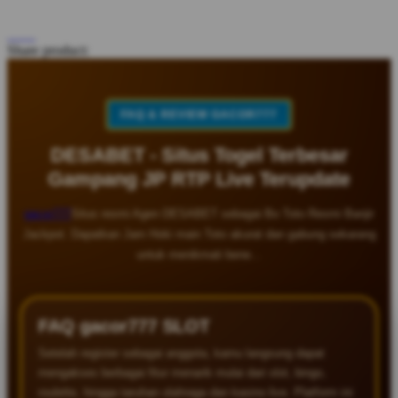
Share product:
FAQ & REVIEW GACOR777
DESABET - Situs Togel Terbesar
Gampang JP RTP Live Terupdate
gacor777
Situs resmi Agen DESABET sebagai Bo Toto Resmi Banjir
Jackpot. Dapatkan Jam Hoki main Toto akurat dan gabung sekarang
untuk menikmati bene...
FAQ gacor777 SLOT
Setelah register sebagai anggota, kamu langsung dapat
mengakses berbagai fitur menarik mulai dari slot, bingo,
roulette, hingga taruhan olahraga dan kasino live. Platform ini