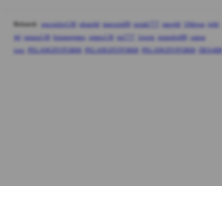
DAFTAR
gacor777
gacor777
TOGEL
SITUS
gacor777
© Copyright gacor777. All Rights Reserved.
Related:
gacorslot138
uban4d
maxwin89
perak777
mpo4d
19dewa
tt4d
4d
istana138
bintangmpo
empu138
ini777
1nwin
instaslot88
capsa
toto
PELANGITOTO888
PELANGITOTO888
PELANGITOTO888
DESAB