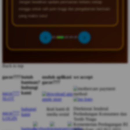
keputusan yang lebih bijak dalam bertaruh. Pengguna
dapat dengan mudah mengakses sepuluh tips untuk
mengelola akun mereka, seperti cara beralih cepat
antara kategori casino dan olahraga lewat aplikasi,
serta panduan tentang keamanan saat bermain. Ada
pula tips untuk deposit, penghasilan poin, atau
withdraw yang lebih efisien, serta update permainan
terbaru yang bisa dicoba secara gratis. Dengan tips
penggunaan yang tersedia, platform ini bertujuan
menjadikan pengalaman dalam menjelajahi berbagai
macam permainan seperti slot, bingo, dan taruhan
olahraga menjadi lebih mudah dan menyenangkan bagi
setiap penggunannya.
‹
›