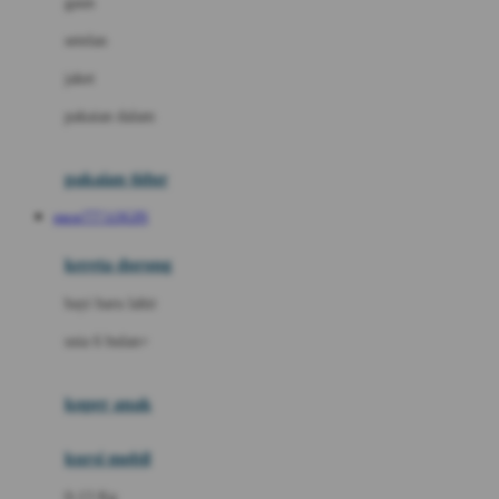
gaun
Dae Organics
setelan
Docare
jaket
Doona
pakaian dalam
Down To Earth
Drew
pakaian tidur
Dr. Brown's
gacor777 LOGIN
E
kereta dorong
ELC
bayi baru lahir
Ergobaby
usia 6 bulan+
Expert Care
koper anak
Ezyroller
kursi mobil
F
0-13 Kg