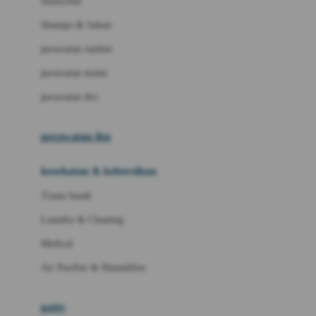
Sunscreen
London Taxi
Shampo & Sabun
Love To Dream
perawatan rambut
perawatan mulut
M
perawatan diri
Magformers
Mama's Choice
perawatan ibu
Mamas&Papas
kesehatan & kebersihan
Mamaway
Tissue basah
Maxi Cosi
Laundry & Cleaning
Megabloks
Medical
Micro
Air Purifier & Humidifier
MiDeer
Mimi & Lula
potty