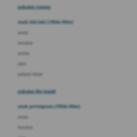
Buggygear
pakaian renang
Bumkins
anak laki-laki (18bln-8thn)
C
atasan
Cetaphil
bawahan
Chicco
setelan
Childlife
jaket
Clevamama
pakaian dalam
Cocolatte
Cottonseeds
pakaian ibu hamil
Cozy N Safe
anak perempuan (18bln-8thn)
Crane
atasan
Cybex
bawahan
D