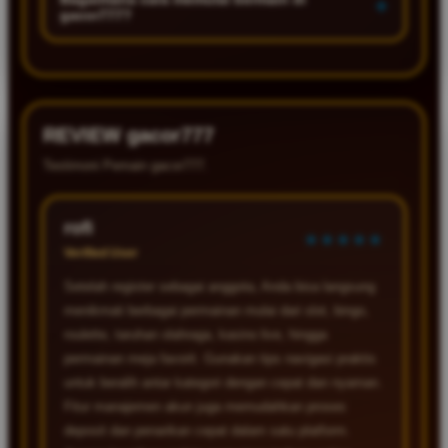
strateginya. Platform ini juga menyediakan strategi
+
penggunaan platform, misalnya dengan cara cepat
gacor777?
pengalaman Anda dengan platform. Misalnya, pelajari
khusus untuk penggunaan bingo dan taruhan olahraga,
beralih antar kategori permainan sesuai minatmu.
cara menavigasi beragam pilihan game seperti slot dan
misalnya dengan menganalisis peringkat permainan
Setelah pendaftaran selesai, anggota baru dapat
Selain itu, kamu bisa memanfaatkan fitur-fitur online
permainan meja untuk menemukan yang sesuai dengan
untuk membuat keputusan yang lebih tepat. Selain itu,
memanfaatkan tips agar pengalaman platform semakin
yang tersedia seperti cek update terbaru dan tips untuk
preferensi Anda. Selain itu, platforms ini menyediakan
kamu bisa mempelajari sepuluh tips untuk mengelola
optimal. Misalnya, selain memilih permainan yang
deposit dan penarikan yang lebih cepat dan aman.
strategi untuk pengelolaan akun berupa tips seperti
akun secara efektif, seperti beralih cepat antar kategori
sesuai dengan tingkat keahlian, juga tersedia strategi
cepat beralih antar kategori permainan, baik kasino atau
REVIEW gacor777
permainan kasino dan aktivitas olahraga, serta
untuk pengelolaan poin yang efektif dalam berbagai
olahraga, dengan sistem keamanan terjamin. Dalam
memastikan keamanan dalam proses deposit dan
Testimoni Pemain gacor777.
kategori seperti slot, bingo dan permainan meja. Untuk
navigasi platform, Anda bisa mengikuti sepuluh cara
penarikan. Dengan menggunakan platform ini, kamu
memaksimalkan aktivitas olahraga, pengguna bisa
praktis untuk meningkatkan pengalaman bermain,
dapat mendapatkan pengalaman bermain yang lebih
mempelajari tips analisis peringkat tim atau memeriksa
seperti mempelajari cara memeriksa pembaruan
penuh tantangan dan menyenangkan.
dina
pembaruan berita terbaru dalam dunia olahraga. Jangan
permainan terbaru atau tips untuk deposit dan
lupa, platform ini menyediakan tips untuk mengelola
Verified User
penarikan yang lebih cepat. Ingat, dengan memahami
akun dengan aman, seperti cara cepat beralih antara
platform ini—dari fitur manajemen akun hingga strategi
game casino, tarutan sports, dan aktivitas lain.
dalam pemilihan game—Anda dapat menjadikan setiap
sesi bermain lebih menyenangkan dan bermanfaat.