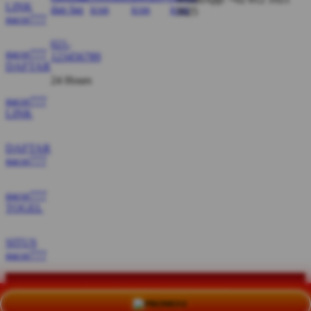
Back to top
gacor777
butuh
unduh aplikasi
we accept
bantuan?
gacor777
hubungi
kami
gacor777
SLOT
Direktorat Jenderal
hubungi
ikuti kami di
gacor777
Perlindungan Konsumen dan
kami
media sosial
LOGIN
Tertib Niaga
Kementerian Perdagangan RI
bantuan
WhatsApp: +62 812 1021
LINK
dan faq
3625
gacor777
021-
gacor777
123456789
DAFTAR
24 Hours
gacor777
LINK
PROMO