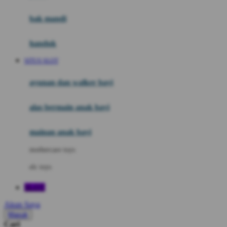
Mini Monkey
Moby
bak mandi
Momami
handuk
Mothercare
SITUS SLOT
Mustela
ayunan dan walker bayi
My Buddy Tag
My K
alas bermain anak bayi
N
mainan anak bayi
Naif
mothercare toys
Nike
elc toys
Nordic Natural
SLOT
Nuby
Akun Saya
Nuna
Masuk
Cari