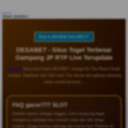
Share product:
FAQ & REVIEW GACOR777
DESABET - Situs Togel Terbesar
Gampang JP RTP Live Terupdate
gacor777
Situs resmi Agen DESABET sebagai Bo Toto Resmi Banjir
Jackpot. Dapatkan Jam Hoki main Toto akurat dan gabung sekarang
untuk menikmati bene...
FAQ gacor777 SLOT
Setelah register sebagai anggota, kamu langsung dapat
mengakses berbagai fitur menarik mulai dari slot, bingo,
roulette, hingga taruhan olahraga dan kasino live. Platform ini