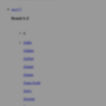
gacor777
Brand A-Z
A
Addo
Adidas
Airfree
Alamii
Amara
Aqua Scale
Asics
Aveeno