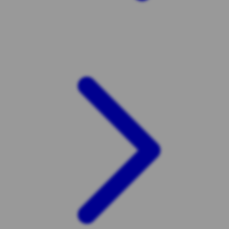
Twistshake
TY Toys
U
V
Veja
Vitaflow
Vtech
W
Waterland
Wellness