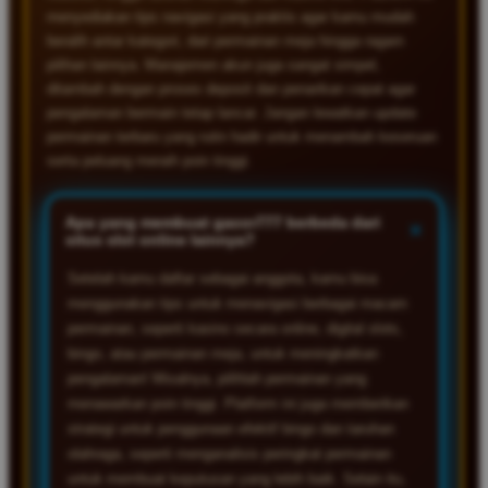
menyediakan tips navigasi yang praktis agar kamu mudah
beralih antar kategori, dari permainan meja hingga ragam
pilihan lainnya. Manajemen akun juga sangat simpel,
ditambah dengan proses deposit dan penarikan cepat agar
pengalaman bermain tetap lancar. Jangan lewatkan update
permainan terbaru yang rutin hadir untuk menambah keseruan
serta peluang meraih poin tinggi.
Apa yang membuat gacor777 berbeda dari
+
situs slot online lainnya?
Setelah kamu daftar sebagai anggota, kamu bisa
menggunakan tips untuk menavigasi berbagai macam
permainan, seperti kasino secara online, digital slots,
bingo, atau permainan meja, untuk meningkatkan
pengalaman! Misalnya, pilihlah permainan yang
menawarkan poin tinggi. Platform ini juga memberikan
strategi untuk penggunaan efektif bingo dan taruhan
olahraga, seperti menganalisis peringkat permainan
untuk membuat keputusan yang lebih baik. Selain itu,