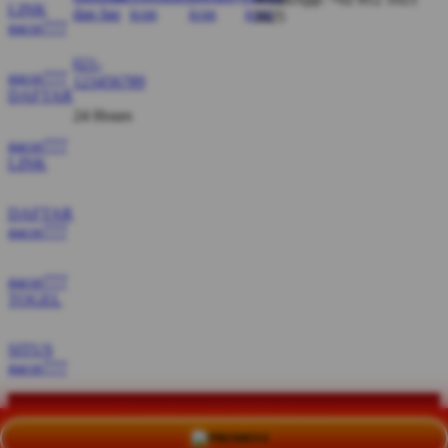
Back to top
gacor777
butuh
unduh aplikasi
we accept
bantuan?
gacor777
hubungi
kami
gacor777
SLOT
Direktorat Jenderal
hubungi
ikuti kami di
gacor777
Perlindungan Konsumen dan
kami
media sosial
LOGIN
Tertib Niaga
Kementerian Perdagangan RI
bantuan
WhatsApp: +62 812 1021
LINK
dan faq
3625
gacor777
021-
gacor777
123456789
DAFTAR
24 Hours
gacor777
LINK
PROMO