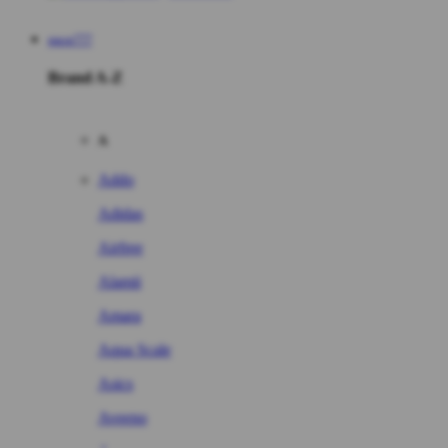
gacor777
Brand A-Z
A
Addo
Adidas
Airfree
Alamii
Amara
Aqua Scale
Asics
Aveeno