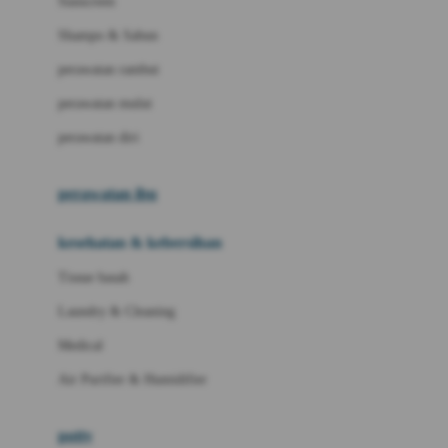
Sunscreen
London Taxi
Shampo & Sabun
Love To Dream
perawatan rambut
perawatan mulut
M
perawatan diri
Magformers
Mama's Choice
perawatan ibu
Mamas&Papas
kesehatan & kebersihan
Mamaway
Tissue basah
Maxi Cosi
Laundry & Cleaning
Megabloks
Medical
Micro
Air Purifier & Humidifier
MiDeer
Mimi & Lula
potty