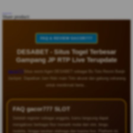
Share product:
FAQ & REVIEW GACOR777
DESABET - Situs Togel Terbesar
Gampang JP RTP Live Terupdate
gacor777
Situs resmi Agen DESABET sebagai Bo Toto Resmi Banjir
Jackpot. Dapatkan Jam Hoki main Toto akurat dan gabung sekarang
untuk menikmati bene...
FAQ gacor777 SLOT
Setelah register sebagai anggota, kamu langsung dapat
mengakses berbagai fitur menarik mulai dari slot, bingo,
roulette, hingga taruhan olahraga dan kasino live. Platform ini