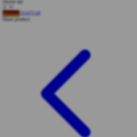
choose qty
Squishmallows
DAFTAR
LOGIN
Starbooks
Share product:
Stick-O
Stokke
Sudocrem
Sumimo
Sunnylife
Sun-Staches
Swimava
T
Tommee Tippee
Trunki
Tutti Bambini