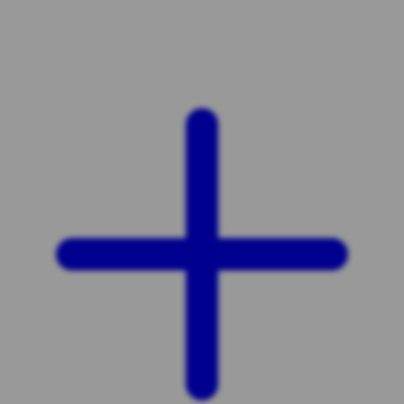
X
Xootz
Y
Yamatoya
Z
Zaxy
Zoggs
0-9
4Moms
59S