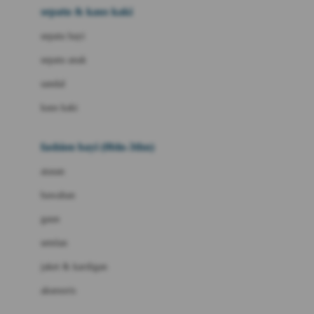
Beauty Barn
sepatu & kaus kaki
Bio Oil
sepatu bayi
Biolane
sepatu anak
Bite Fighters
sandal
Bizzi Growin
kaus kaki
Blackmores
fashion bayi (0bln-3thn)
Blooming Marvellous
atasan
Bonnels
bawahan
Bravado
gaun
Bruder
setelan
Brush Baby
jaket & kardigan
Buds Organics
aksesoris
Bugaboo