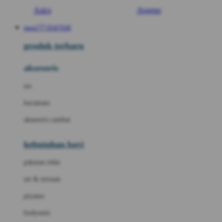
Asics
Aveeno
gacor777 DAFTAR
produk terbaru
aksesoris
tas
kacamata
aksesoris rambut
kebutuhan bayi
pakaian tidur
set & terusan
piyama
bodysuits