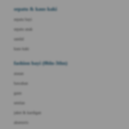
sepatu & kaus kaki
sepatu bayi
sepatu anak
sandal
kaus kaki
fashion bayi (0bln-3thn)
atasan
bawahan
gaun
setelan
jaket & kardigan
aksesoris