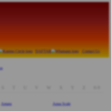
DAFTAR
Contact Us
us
S
T
U
V
W
X
Y
Z
0-9
Amara
Aqua Scale