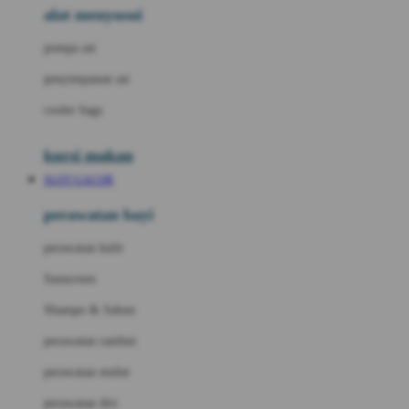
alat menyusui
pompa asi
penyimpanan asi
cooler bags
kursi makan
SLOT GACOR
perawatan bayi
perawatan kulit
Sunscreen
Shampo & Sabun
perawatan rambut
perawatan mulut
perawatan diri