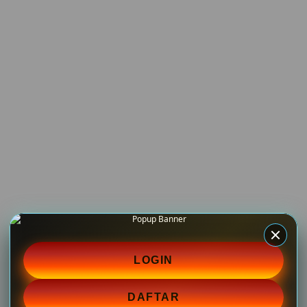
LOGIN
DAFTAR