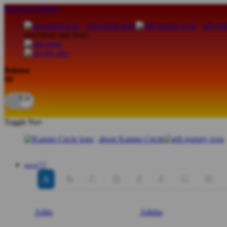
lewati ke Konten
download apps
gift reg
download app from:
Bahasa
ID
Toggle Nav
about Kanmo Circle
gacor777
A
B
C
D
E
F
G
H
Addo
Adidas