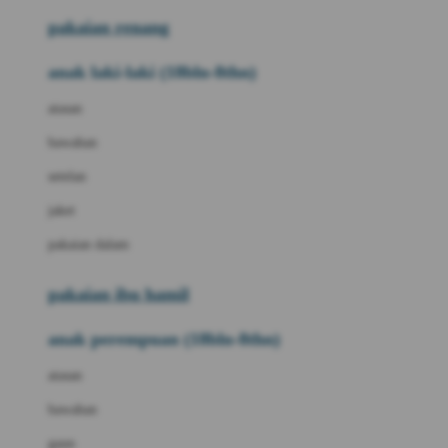
pakaian renang
anak laki-laki (18bln-8thn)
atasan
bawahan
setelan
jaket
pakaian dalam
pakaian ibu hamil
anak perempuan (18bln-8thn)
atasan
bawahan
gaun