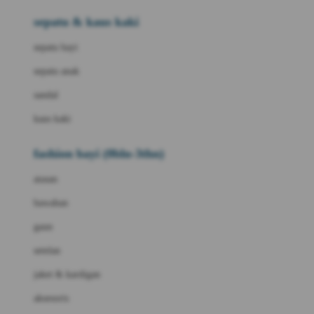
sepatu & kaus kaki
sepatu bayi
sepatu anak
sandal
kaus kaki
fashion bayi (0bln-3thn)
atasan
bawahan
gaun
setelan
jaket & kardigan
aksesoris