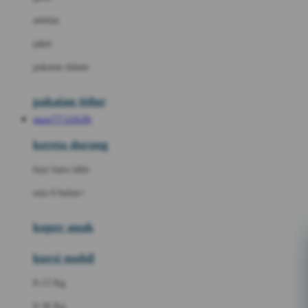
setelan
jaket
pakaian dalam
pakaian tidur
gacor777 LOGIN
kereta dorong
bayi baru lahir
usia 6 bulan+
koper anak
kursi mobil
0-13 Kg
0-36 Kg