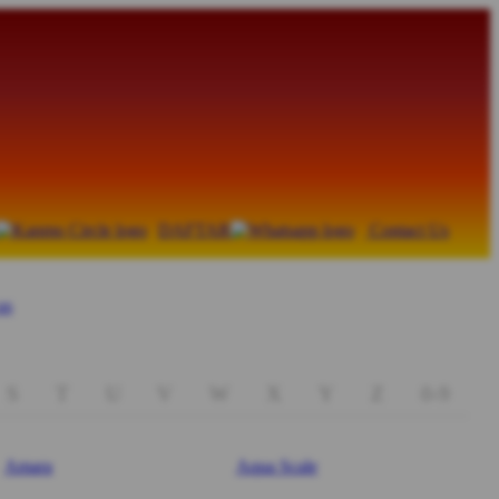
DAFTAR
Contact Us
us
S
T
U
V
W
X
Y
Z
0-9
Amara
Aqua Scale