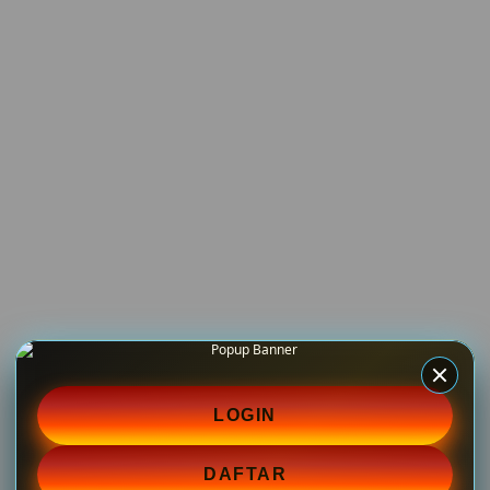
LOGIN
DAFTAR