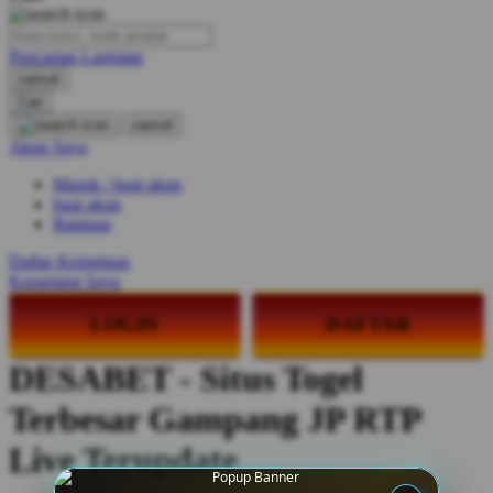
O
Pencarian Lanjutan
Oh Ma Grain
cancel
Okiedog
Cari
cancel
P
Akun Saya
Masuk / buat akun
Peachy
buat akun
Phil & Ted's
Bantuan
Philips Avent
Daftar Keinginan
Keranjang Saya
Pigeon
LOGIN
DAFTAR
Playgro
DESABET - Situs Togel
Poled Global
Terbesar Gampang JP RTP
Ponycycle
Puma
Live Terupdate
Pureats