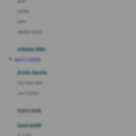
gaun
Dae Organics
setelan
Docare
jaket
Doona
pakaian dalam
Down To Earth
Drew
pakaian tidur
Dr. Brown's
gacor777 LOGIN
E
kereta dorong
ELC
bayi baru lahir
Ergobaby
usia 6 bulan+
Expert Care
koper anak
Ezyroller
kursi mobil
F
0-13 Kg