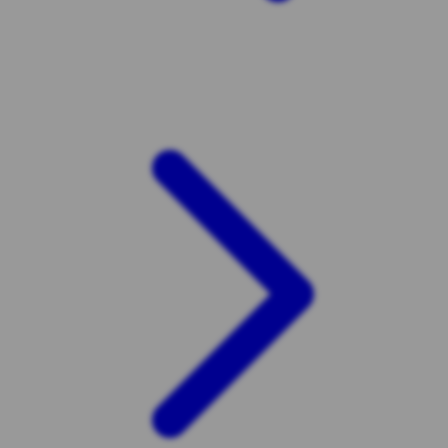
Twistshake
TY Toys
U
V
Veja
Vitaflow
Vtech
W
Waterland
Wellness