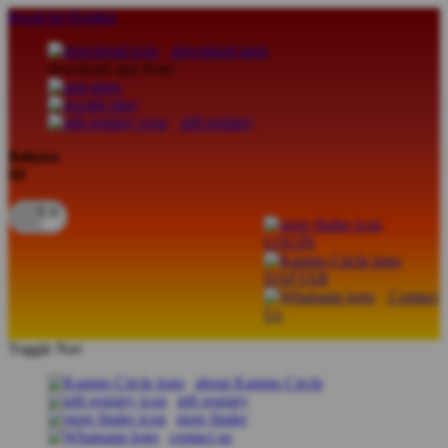
lewati ke Konten
download apps
download app from:
gift registry
Bahasa
ID
LOGIN
DAFTAR
Contact
Us
Toggle Nav
about Kanmo Circle
gift registry
store finder
contact us