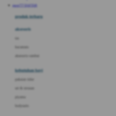
Awan
gacor777 DAFTAR
Azetabio
produk terbaru
B
aksesoris
Baabaasheepz
tas
Babiators
kacamata
Baby Dove
aksesoris rambut
Baby Jogger
Baby Rovega
kebutuhan bayi
Babybee
pakaian tidur
Banana Boat
set & terusan
Banz
piyama
Barbie
bodysuits
Beaba