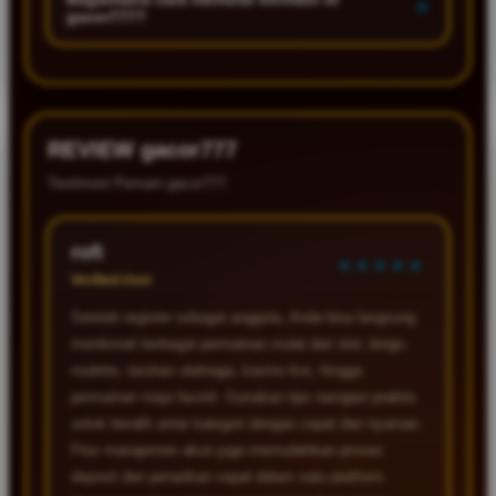
strateginya. Platform ini juga menyediakan strategi
+
penggunaan platform, misalnya dengan cara cepat
gacor777?
pengalaman Anda dengan platform. Misalnya, pelajari
khusus untuk penggunaan bingo dan taruhan olahraga,
beralih antar kategori permainan sesuai minatmu.
cara menavigasi beragam pilihan game seperti slot dan
misalnya dengan menganalisis peringkat permainan
Setelah pendaftaran selesai, anggota baru dapat
Selain itu, kamu bisa memanfaatkan fitur-fitur online
permainan meja untuk menemukan yang sesuai dengan
untuk membuat keputusan yang lebih tepat. Selain itu,
memanfaatkan tips agar pengalaman platform semakin
yang tersedia seperti cek update terbaru dan tips untuk
preferensi Anda. Selain itu, platforms ini menyediakan
kamu bisa mempelajari sepuluh tips untuk mengelola
optimal. Misalnya, selain memilih permainan yang
deposit dan penarikan yang lebih cepat dan aman.
strategi untuk pengelolaan akun berupa tips seperti
akun secara efektif, seperti beralih cepat antar kategori
sesuai dengan tingkat keahlian, juga tersedia strategi
cepat beralih antar kategori permainan, baik kasino atau
REVIEW gacor777
permainan kasino dan aktivitas olahraga, serta
untuk pengelolaan poin yang efektif dalam berbagai
olahraga, dengan sistem keamanan terjamin. Dalam
memastikan keamanan dalam proses deposit dan
Testimoni Pemain gacor777.
kategori seperti slot, bingo dan permainan meja. Untuk
navigasi platform, Anda bisa mengikuti sepuluh cara
penarikan. Dengan menggunakan platform ini, kamu
memaksimalkan aktivitas olahraga, pengguna bisa
praktis untuk meningkatkan pengalaman bermain,
dapat mendapatkan pengalaman bermain yang lebih
mempelajari tips analisis peringkat tim atau memeriksa
seperti mempelajari cara memeriksa pembaruan
penuh tantangan dan menyenangkan.
dina
pembaruan berita terbaru dalam dunia olahraga. Jangan
permainan terbaru atau tips untuk deposit dan
lupa, platform ini menyediakan tips untuk mengelola
Verified User
penarikan yang lebih cepat. Ingat, dengan memahami
akun dengan aman, seperti cara cepat beralih antara
platform ini—dari fitur manajemen akun hingga strategi
game casino, tarutan sports, dan aktivitas lain.
dalam pemilihan game—Anda dapat menjadikan setiap
sesi bermain lebih menyenangkan dan bermanfaat.