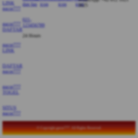
Back to top
gacor777
butuh
unduh aplikasi
we accept
bantuan?
gacor777
hubungi
kami
gacor777
SLOT
Direktorat Jenderal
hubungi
ikuti kami di
gacor777
Perlindungan Konsumen dan
kami
media sosial
LOGIN
Tertib Niaga
Kementerian Perdagangan RI
bantuan
WhatsApp: +62 812 1021
LINK
dan faq
3625
gacor777
021-
gacor777
123456789
DAFTAR
24 Hours
gacor777
LINK