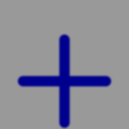
X
Xootz
Y
Yamatoya
Z
Zaxy
Zoggs
0-9
4Moms
59S