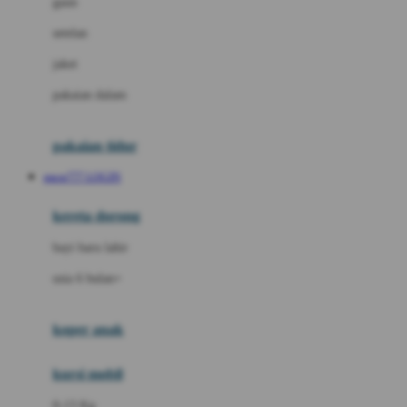
gaun
Dae Organics
setelan
Docare
jaket
Doona
pakaian dalam
Down To Earth
Drew
pakaian tidur
Dr. Brown's
gacor777 LOGIN
E
kereta dorong
ELC
bayi baru lahir
Ergobaby
usia 6 bulan+
Expert Care
koper anak
Ezyroller
kursi mobil
F
0-13 Kg