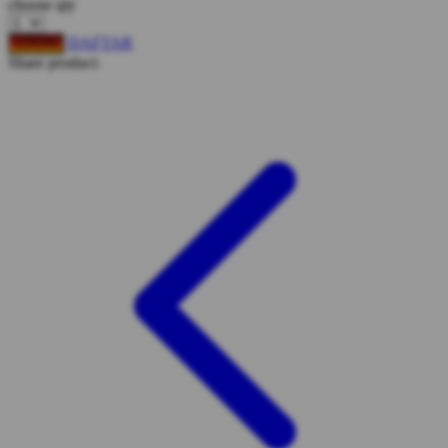
choose qty
Squishmallows
DAFTAR
LOGIN
Starbooks
Share product:
Stick-O
Stokke
Sudocrem
Sumimo
Sunnylife
Sun-Staches
Swimava
T
Tommee Tippee
Trunki
Tutti Bambini