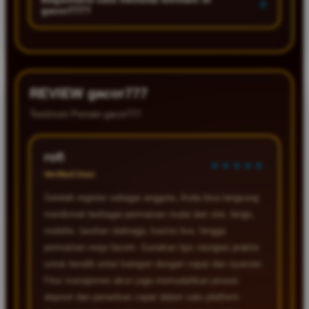
strateginya. Platform ini juga menyediakan strategi
+
penggunaan platform, misalnya dengan cara cepat
gacor777?
pengalaman Anda dengan platform. Misalnya, pelajari
khusus untuk penggunaan bingo dan taruhan olahraga,
beralih antar kategori permainan sesuai minatmu.
cara menavigasi beragam pilihan game seperti slot dan
misalnya dengan menganalisis peringkat permainan
Setelah pendaftaran selesai, anggota baru dapat
Selain itu, kamu bisa memanfaatkan fitur-fitur online
permainan meja untuk menemukan yang sesuai dengan
untuk membuat keputusan yang lebih tepat. Selain itu,
memanfaatkan tips agar pengalaman platform semakin
yang tersedia seperti cek update terbaru dan tips untuk
preferensi Anda. Selain itu, platforms ini menyediakan
kamu bisa mempelajari sepuluh tips untuk mengelola
optimal. Misalnya, selain memilih permainan yang
deposit dan penarikan yang lebih cepat dan aman.
strategi untuk pengelolaan akun berupa tips seperti
akun secara efektif, seperti beralih cepat antar kategori
sesuai dengan tingkat keahlian, juga tersedia strategi
cepat beralih antar kategori permainan, baik kasino atau
REVIEW gacor777
permainan kasino dan aktivitas olahraga, serta
untuk pengelolaan poin yang efektif dalam berbagai
olahraga, dengan sistem keamanan terjamin. Dalam
memastikan keamanan dalam proses deposit dan
Testimoni Pemain gacor777.
kategori seperti slot, bingo dan permainan meja. Untuk
navigasi platform, Anda bisa mengikuti sepuluh cara
penarikan. Dengan menggunakan platform ini, kamu
memaksimalkan aktivitas olahraga, pengguna bisa
praktis untuk meningkatkan pengalaman bermain,
dapat mendapatkan pengalaman bermain yang lebih
mempelajari tips analisis peringkat tim atau memeriksa
seperti mempelajari cara memeriksa pembaruan
dina
penuh tantangan dan menyenangkan.
pembaruan berita terbaru dalam dunia olahraga. Jangan
★★★★★
permainan terbaru atau tips untuk deposit dan
Verified User
lupa, platform ini menyediakan tips untuk mengelola
penarikan yang lebih cepat. Ingat, dengan memahami
akun dengan aman, seperti cara cepat beralih antara
Setelah mendaftar sebagai anggota, anda bisa
platform ini—dari fitur manajemen akun hingga strategi
game casino, tarutan sports, dan aktivitas lain.
memanfaatkan tips untuk menavigasi berbagai macam
dalam pemilihan game—Anda dapat menjadikan setiap
permainan, misalnya memilih permainan slot gratis
sesi bermain lebih menyenangkan dan bermanfaat.
atau meja yang menawarkan poin tinggi. Platform ini
juga menyediakan strategi untuk penggunaan efektif
bingo dan taruhan olahraga, seperti menganalisis
peringkat pertandingan dan skor tim untuk membuat