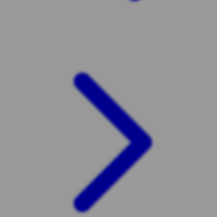
Twistshake
TY Toys
U
V
Veja
Vitaflow
Vtech
W
Waterland
Wellness