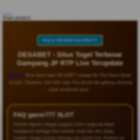
Share product:
FAQ & REVIEW GACOR777
DESABET - Situs Togel Terbesar
Gampang JP RTP Live Terupdate
gacor777
Situs resmi Agen DESABET sebagai Bo Toto Resmi Banjir
Jackpot. Dapatkan Jam Hoki main Toto akurat dan gabung sekarang
untuk menikmati bene...
FAQ gacor777 SLOT
Setelah register sebagai anggota, kamu langsung dapat
mengakses berbagai fitur menarik mulai dari slot, bingo,
roulette, hingga taruhan olahraga dan kasino live. Platform ini