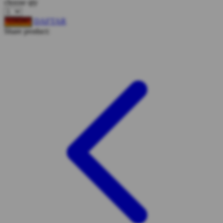
choose qty
Squishmallows
DAFTAR
LOGIN
Starbooks
Share product:
Stick-O
Stokke
Sudocrem
Sumimo
Sunnylife
Sun-Staches
Swimava
T
Tommee Tippee
Trunki
Tutti Bambini