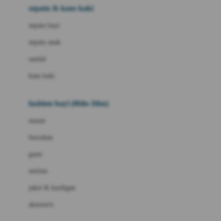
Beauty Barn
sepatu & kaus kaki
Bio Oil
sepatu bayi
Biolane
sepatu anak
Bite Fighters
sandal
Bizzi Growin
kaus kaki
Blackmores
fashion bayi (0bln-3thn)
Blooming Marvellous
atasan
Bonnels
bawahan
Bravado
gaun
Bruder
setelan
Brush Baby
jaket & kardigan
Buds Organics
aksesoris
Bugaboo