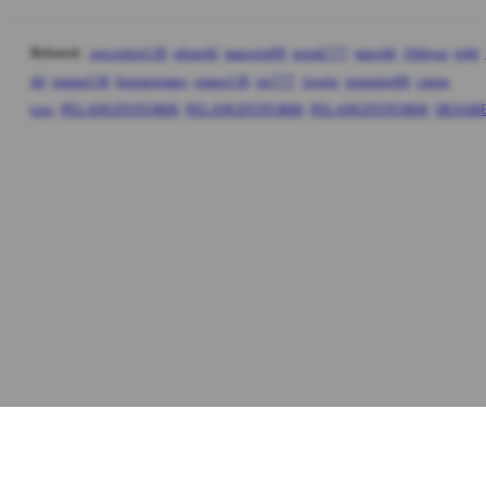
DAFTAR
gacor777
gacor777
TOGEL
SITUS
gacor777
© Copyright gacor777. All Rights Reserved.
Related:
gacorslot138
uban4d
maxwin89
perak777
mpo4d
19dewa
tt4d
4d
istana138
bintangmpo
empu138
ini777
1nwin
instaslot88
capsa
toto
PELANGITOTO888
PELANGITOTO888
PELANGITOTO888
DESAB