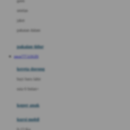
gaun
Dae Organics
setelan
Docare
jaket
Doona
pakaian dalam
Down To Earth
Drew
pakaian tidur
Dr. Brown's
gacor777 LOGIN
E
kereta dorong
ELC
bayi baru lahir
Ergobaby
usia 6 bulan+
Expert Care
koper anak
Ezyroller
kursi mobil
F
0-13 Kg