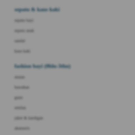
sepatu & kaus kaki
sepatu bayi
sepatu anak
sandal
kaus kaki
fashion bayi (0bln-3thn)
atasan
bawahan
gaun
setelan
jaket & kardigan
aksesoris