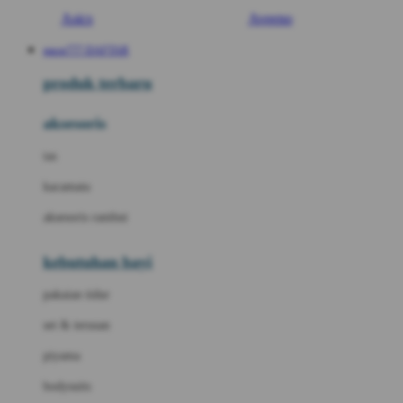
Asics
Aveeno
gacor777 DAFTAR
produk terbaru
aksesoris
tas
kacamata
aksesoris rambut
kebutuhan bayi
pakaian tidur
set & terusan
piyama
bodysuits