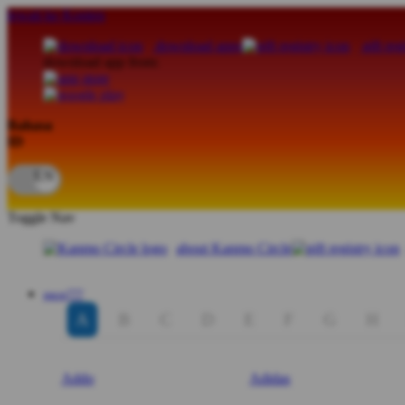
lewati ke Konten
download apps
gift reg
download app from:
Bahasa
ID
Toggle Nav
about Kanmo Circle
gacor777
A
B
C
D
E
F
G
H
Addo
Adidas