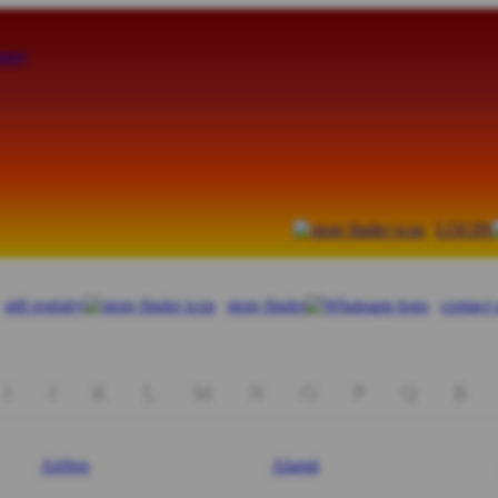
istry
LOGIN
gift registry
store finder
contact 
I
J
K
L
M
N
O
P
Q
R
Airfree
Alamii