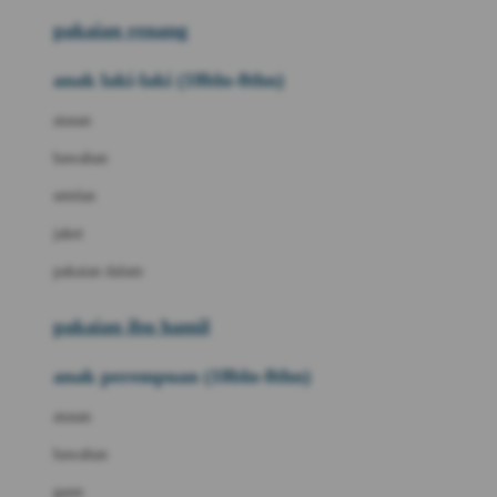
pakaian renang
anak laki-laki (18bln-8thn)
atasan
bawahan
setelan
jaket
pakaian dalam
pakaian ibu hamil
anak perempuan (18bln-8thn)
atasan
bawahan
gaun