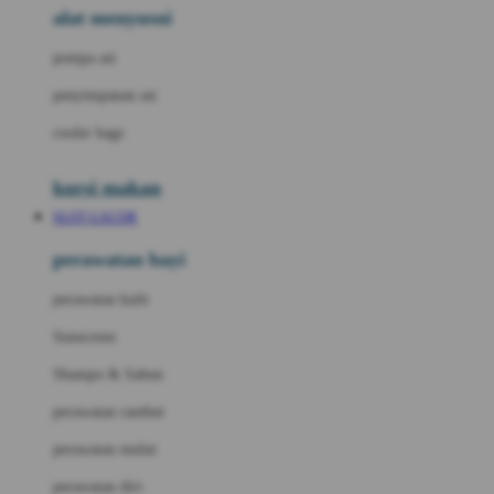
alat menyusui
pompa asi
penyimpanan asi
cooler bags
kursi makan
SLOT GACOR
perawatan bayi
perawatan kulit
Sunscreen
Shampo & Sabun
perawatan rambut
perawatan mulut
perawatan diri