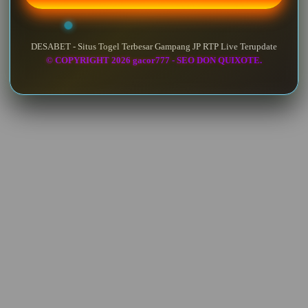
DESABET - Situs Togel Terbesar Gampang JP RTP Live Terupdate
© COPYRIGHT 2026 gacor777 - SEO DON QUIXOTE.