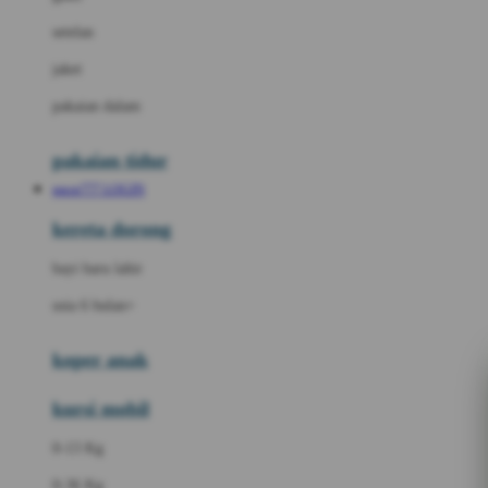
setelan
jaket
pakaian dalam
pakaian tidur
gacor777 LOGIN
kereta dorong
bayi baru lahir
usia 6 bulan+
koper anak
kursi mobil
0-13 Kg
0-36 Kg