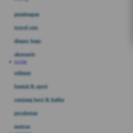
gendongan
travel cots
diaper bags
aksesoris
SLOT88
selimut
bantal & sprei
ranjang bayi & balita
perabotan
matras