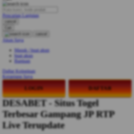
O
Pencarian Lanjutan
Oh Ma Grain
cancel
Okiedog
Cari
cancel
P
Akun Saya
Masuk / buat akun
Peachy
buat akun
Phil & Ted's
Bantuan
Philips Avent
Daftar Keinginan
Keranjang Saya
Pigeon
LOGIN
DAFTAR
Playgro
DESABET - Situs Togel
Poled Global
Terbesar Gampang JP RTP
Ponycycle
Puma
Live Terupdate
Pureats