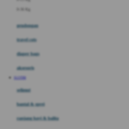
Felt So Sweet
0-36 Kg
Fisher Price
Flipper
gendongan
Friends Of Sally
travel cots
G
diaper bags
Gb
Geko
aksesoris
Graco
SLOT88
Gund
selimut
H
bantal & sprei
Habbie
Haenim
ranjang bayi & balita
Happy Horse