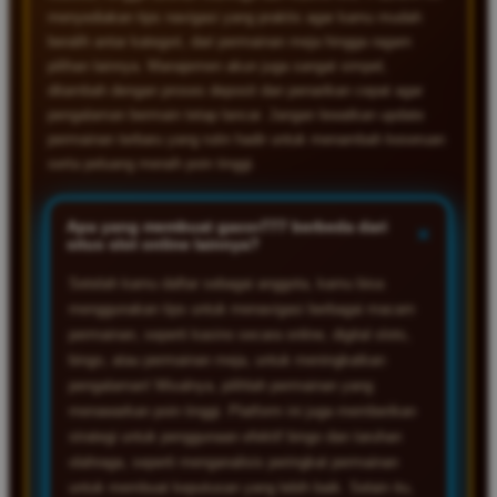
menyediakan tips navigasi yang praktis agar kamu mudah
beralih antar kategori, dari permainan meja hingga ragam
pilihan lainnya. Manajemen akun juga sangat simpel,
ditambah dengan proses deposit dan penarikan cepat agar
pengalaman bermain tetap lancar. Jangan lewatkan update
permainan terbaru yang rutin hadir untuk menambah keseruan
serta peluang meraih poin tinggi.
Apa yang membuat gacor777 berbeda dari
+
situs slot online lainnya?
Setelah kamu daftar sebagai anggota, kamu bisa
menggunakan tips untuk menavigasi berbagai macam
permainan, seperti kasino secara online, digital slots,
bingo, atau permainan meja, untuk meningkatkan
pengalaman! Misalnya, pilihlah permainan yang
menawarkan poin tinggi. Platform ini juga memberikan
strategi untuk penggunaan efektif bingo dan taruhan
olahraga, seperti menganalisis peringkat permainan
untuk membuat keputusan yang lebih baik. Selain itu,