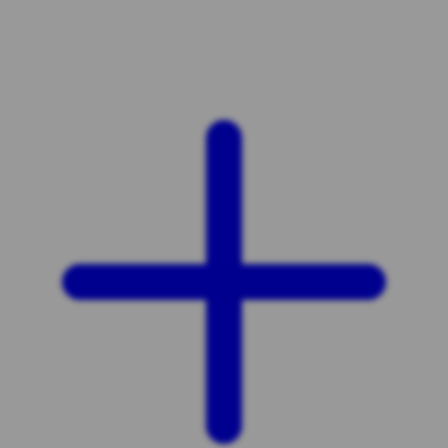
X
Xootz
Y
Yamatoya
Z
Zaxy
Zoggs
0-9
4Moms
59S