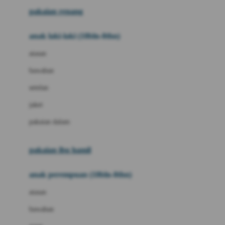
Buggygear
pakaian renang
Bumkins
anak laki-laki (18bln-8thn)
C
atasan
Cetaphil
bawahan
Chicco
setelan
Childlife
jaket
Clevamama
pakaian dalam
Cocolatte
Cottonseeds
pakaian ibu hamil
Cozy N Safe
anak perempuan (18bln-8thn)
Crane
atasan
Cybex
bawahan
D