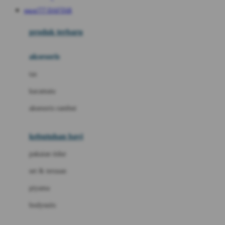
Awan
gacor777 DAFTAR
Azetabio
produk terbaru
B
aksesoris
Baabaasheepz
tas
Babiators
kacamata
Baby Dove
aksesoris rambut
Baby Jogger
Baby Rovega
kebutuhan bayi
Babybee
pakaian tidur
Banana Boat
set & terusan
Banz
piyama
Barbie
bodysuits
Beaba