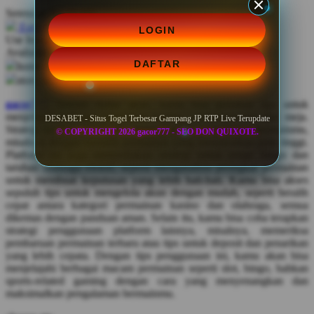
Serendah
Rp 10.000
Q
Earn
1.000.000
-
100.000.000
Bonus
LOGIN
Use Installment Options from
.
Laarn more
QV Baby
Available for :
DAFTAR
home delivery
store pickup
R
gacor777
Setelah daftar akun, kamu bisa gunakan tips untuk
Real Shades
menjelajah berbagai permainan kasino, contohnya slot dan meja.
DESABET - Situs Togel Terbesar Gampang JP RTP Live Terupdate
Strategi ini bisa membantu meningkatkan pengalaman bermainmu,
Red Castle
© COPYRIGHT 2026 gacor777 - SEO DON QUIXOTE.
misalnya dengan memilih permainan yang menawarkan poin tinggi.
Platform ini juga menyediakan strategi untuk usage bingo dan
Ribbon Madness
taruhan olahraga efektif, seperti menganalisis peringkat permainan
untuk membuat keputusan yang lebih hati-hati. Kamu bisa akses
S
sepuluh tips untuk mengelola akun dengan mudah, seperti beralih
cepat antara kategori permainan kasino dan olahraga, semua
Sebamed
dikemas dengan panduan aman. Selain itu, kamu bisa coba terapkan
strategi penggunaan platform lainnya, misalnya, memeriksa
Silver Cross
pembaruan permainan terbaru atau tips untuk deposit dan penarikan
yang lebih cepata. Dengan tips penggunaan ini, kamu akan bisa
Simply Idea
menjelajahi berbagai macam permainan seperti slot, bingo, bahkan
sports-related gaming dengan cara yang menyenangkan dan
Skip Hop
maksimalkan pengalaman bermainmu.
Spectra