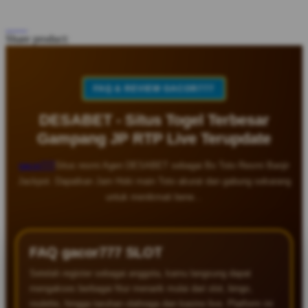
Share product:
FAQ & REVIEW GACOR777
DESABET - Situs Togel Terbesar
Gampang JP RTP Live Terupdate
gacor777
Situs resmi Agen DESABET sebagai Bo Toto Resmi Banjir
Jackpot. Dapatkan Jam Hoki main Toto akurat dan gabung sekarang
untuk menikmati bene...
FAQ gacor777 SLOT
Setelah register sebagai anggota, kamu langsung dapat
mengakses berbagai fitur menarik mulai dari slot, bingo,
roulette, hingga taruhan olahraga dan kasino live. Platform ini