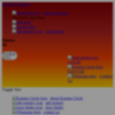
lewati ke Konten
download apps
download app from:
gift registry
Bahasa
ID
LOGIN
DAFTAR
Contact
Us
Toggle Nav
about Kanmo Circle
gift registry
store finder
contact us