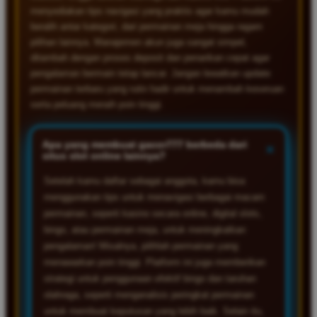
menyediakan tips navigasi yang praktis agar kamu mudah
beralih antar kategori, dari permainan meja hingga ragam
pilihan lainnya. Manajemen akun juga sangat simpel,
ditambah dengan proses deposit dan penarikan cepat agar
pengalaman bermain tetap lancar. Jangan lewatkan update
permainan terbaru yang rutin hadir untuk menambah keseruan
serta peluang meraih poin tinggi.
Apa yang membuat gacor777 berbeda dari
+
situs slot online lainnya?
Setelah kamu daftar sebagai anggota, kamu bisa
menggunakan tips untuk menavigasi berbagai macam
permainan, seperti kasino secara online, digital slots,
bingo, atau permainan meja, untuk meningkatkan
pengalaman! Misalnya, pilihlah permainan yang
menawarkan poin tinggi. Platform ini juga memberikan
strategi untuk penggunaan efektif bingo dan taruhan
olahraga, seperti menganalisis peringkat permainan
untuk membuat keputusan yang lebih baik. Selain itu,