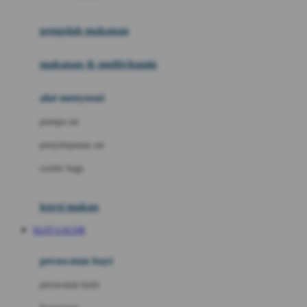
Joie
pengolah makanan
Joolz
Jujube
makanan & multivitamin
K
alat menyusui
Kiddycuts
pompa asi
Kumon
penyimpanan asi
L
cooler bags
Leapfrog
kursi makan
Leclerc
SLOT GACOR
Lee Vierra
Lillebaby
perawatan bayi
Little Bird Told Me
perawatan kulit
Little Miss Janis