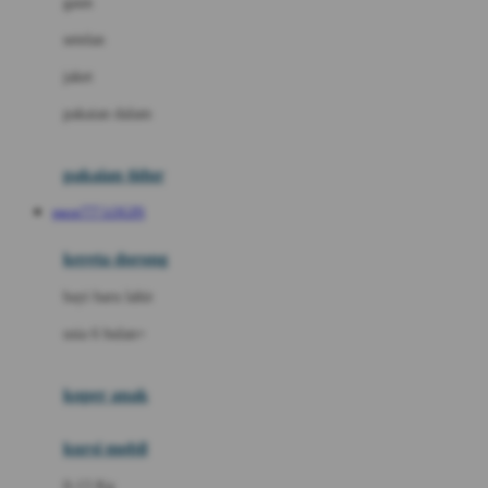
gaun
Dae Organics
setelan
Docare
jaket
Doona
pakaian dalam
Down To Earth
Drew
pakaian tidur
Dr. Brown's
gacor777 LOGIN
E
kereta dorong
ELC
bayi baru lahir
Ergobaby
usia 6 bulan+
Expert Care
koper anak
Ezyroller
kursi mobil
F
0-13 Kg