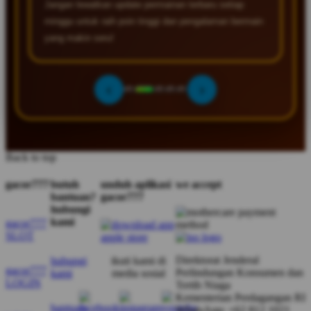
keputusan yang lebih bijak dalam bertaruh. Pengguna
dapat dengan mudah mengakses sepuluh tips untuk
mengelola akun mereka, seperti cara beralih cepat
antara kategori casino dan olahraga lewat aplikasi,
serta panduan tentang keamanan saat bermain. Ada
pula tips untuk deposit, penghasilan poin, atau
withdraw yang lebih efisien, serta update permainan
terbaru yang bisa dicoba secara gratis. Dengan tips
penggunaan yang tersedia, platform ini bertujuan
menjadikan pengalaman dalam menjelajahi berbagai
macam permainan seperti slot, bingo, dan taruhan
olahraga menjadi lebih mudah dan menyenangkan bagi
setiap penggunannya.
‹
›