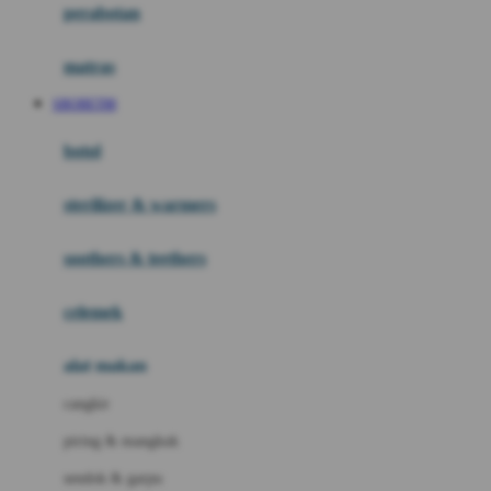
perabotan
Happy Tummy
Hauck
matras
Havaianas
SBOBET88
Hegen
botol
Hot Wheels
sterilizer & warmers
Hybrid
soothers & teethers
I
Inlacta DHA
celemek
Interlac
alat makan
Ivenet
cangkir
J
piring & mangkuk
Jack N Jill
sendok & garpu