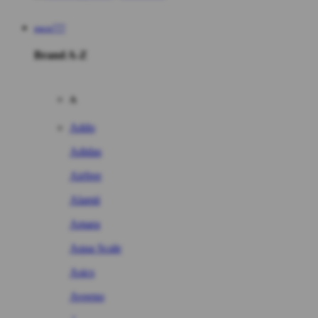
gacor777
Brand A-Z
A
Addo
Adidas
Airfree
Alamii
Amara
Aqua Scale
Asics
Aveeno