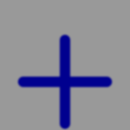
X
Xootz
Y
Yamatoya
Z
Zaxy
Zoggs
0-9
4Moms
59S