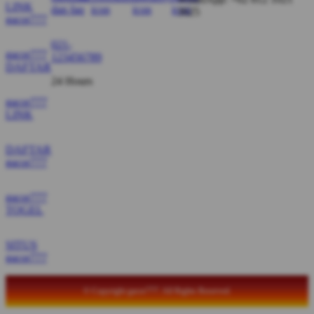
Back to top
gacor777
butuh
unduh aplikasi
we accept
bantuan?
gacor777
hubungi
kami
gacor777
SLOT
Direktorat Jenderal
hubungi
ikuti kami di
gacor777
Perlindungan Konsumen dan
kami
media sosial
LOGIN
Tertib Niaga
Kementerian Perdagangan RI
bantuan
WhatsApp: +62 812 1021
LINK
dan faq
3625
gacor777
021-
gacor777
123456789
DAFTAR
24 Hours
gacor777
LINK