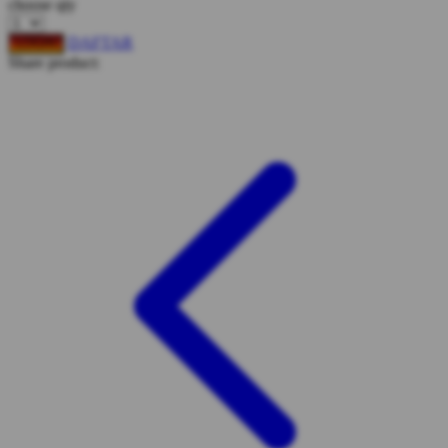
choose qty
Squishmallows
DAFTAR
LOGIN
Starbooks
Share product:
Stick-O
Stokke
Sudocrem
Sumimo
Sunnylife
Sun-Staches
Swimava
T
Tommee Tippee
Trunki
Tutti Bambini