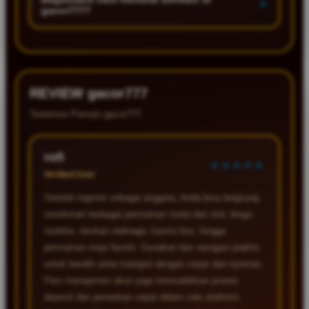
strateginya. Platform ini juga menyediakan strategi
+
penggunaan platform, misalnya dengan cara cepat
gacor777?
pengalaman Anda dengan platform. Misalnya, pelajari
khusus untuk penggunaan bingo dan taruhan olahraga,
beralih antar kategori permainan sesuai minatmu.
cara menavigasi beragam pilihan game seperti slot dan
misalnya dengan menganalisis peringkat permainan
Setelah pendaftaran selesai, anggota baru dapat
Selain itu, kamu bisa memanfaatkan fitur-fitur online
permainan meja untuk menemukan yang sesuai dengan
untuk membuat keputusan yang lebih tepat. Selain itu,
memanfaatkan tips agar pengalaman platform semakin
yang tersedia seperti cek update terbaru dan tips untuk
preferensi Anda. Selain itu, platforms ini menyediakan
kamu bisa mempelajari sepuluh tips untuk mengelola
optimal. Misalnya, selain memilih permainan yang
deposit dan penarikan yang lebih cepat dan aman.
strategi untuk pengelolaan akun berupa tips seperti
akun secara efektif, seperti beralih cepat antar kategori
sesuai dengan tingkat keahlian, juga tersedia strategi
cepat beralih antar kategori permainan, baik kasino atau
REVIEW gacor777
permainan kasino dan aktivitas olahraga, serta
untuk pengelolaan poin yang efektif dalam berbagai
olahraga, dengan sistem keamanan terjamin. Dalam
memastikan keamanan dalam proses deposit dan
Testimoni Pemain gacor777.
kategori seperti slot, bingo dan permainan meja. Untuk
navigasi platform, Anda bisa mengikuti sepuluh cara
penarikan. Dengan menggunakan platform ini, kamu
memaksimalkan aktivitas olahraga, pengguna bisa
praktis untuk meningkatkan pengalaman bermain,
dapat mendapatkan pengalaman bermain yang lebih
mempelajari tips analisis peringkat tim atau memeriksa
seperti mempelajari cara memeriksa pembaruan
dina
penuh tantangan dan menyenangkan.
pembaruan berita terbaru dalam dunia olahraga. Jangan
★★★★★
permainan terbaru atau tips untuk deposit dan
Verified User
lupa, platform ini menyediakan tips untuk mengelola
penarikan yang lebih cepat. Ingat, dengan memahami
akun dengan aman, seperti cara cepat beralih antara
Setelah mendaftar sebagai anggota, anda bisa
platform ini—dari fitur manajemen akun hingga strategi
game casino, tarutan sports, dan aktivitas lain.
memanfaatkan tips untuk menavigasi berbagai macam
dalam pemilihan game—Anda dapat menjadikan setiap
permainan, misalnya memilih permainan slot gratis
sesi bermain lebih menyenangkan dan bermanfaat.
atau meja yang menawarkan poin tinggi. Platform ini
juga menyediakan strategi untuk penggunaan efektif
bingo dan taruhan olahraga, seperti menganalisis
peringkat pertandingan dan skor tim untuk membuat