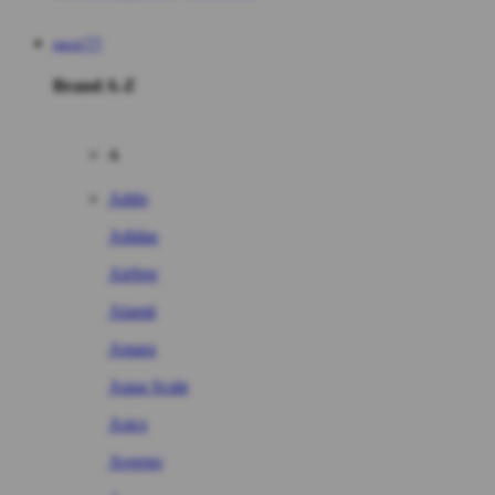
gacor777
Brand A-Z
A
Addo
Adidas
Airfree
Alamii
Amara
Aqua Scale
Asics
Aveeno