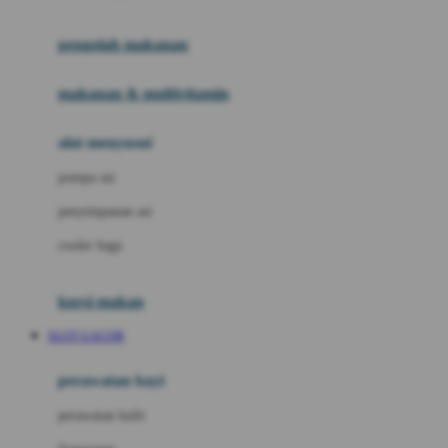
Joie
pengolah makanan
Joolz
Jujube
makanan & multivitamin
K
alat menyusui
Kiddycuts
pompa asi
Kumon
penyimpanan asi
L
cooler bags
Leapfrog
kursi makan
Leclerc
SLOT GACOR
Lee Vierra
Lillebaby
perawatan bayi
Little Bird Told Me
perawatan kulit
Little Miss Janis