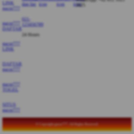
Back to top
gacor777
butuh
unduh aplikasi
we accept
bantuan?
gacor777
hubungi
kami
gacor777
SLOT
Direktorat Jenderal
hubungi
ikuti kami di
gacor777
Perlindungan Konsumen dan
kami
media sosial
LOGIN
Tertib Niaga
Kementerian Perdagangan RI
bantuan
WhatsApp: +62 812 1021
LINK
dan faq
3625
gacor777
021-
gacor777
123456789
DAFTAR
24 Hours
gacor777
LINK