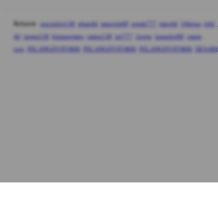
DAFTAR
gacor777
gacor777
TOGEL
SITUS
gacor777
© Copyright gacor777. All Rights Reserved.
Related:
gacorslot138
uban4d
maxwin89
perak777
mpo4d
19dewa
tt4d
4d
istana138
bintangmpo
empu138
ini777
1nwin
instaslot88
capsa
toto
PELANGITOTO888
PELANGITOTO888
PELANGITOTO888
DESAB