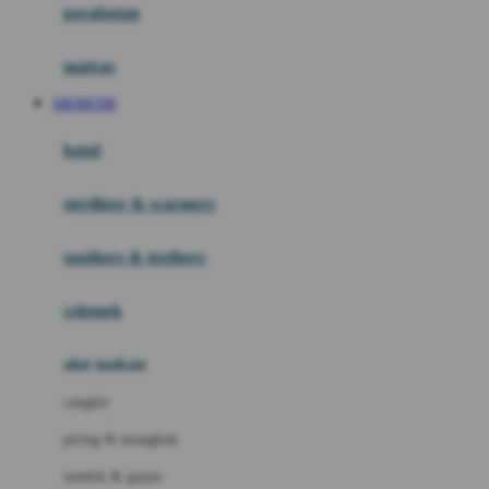
perabotan
Happy Tummy
Hauck
matras
Havaianas
SBOBET88
Hegen
botol
Hot Wheels
sterilizer & warmers
Hybrid
soothers & teethers
I
Inlacta DHA
celemek
Interlac
alat makan
Ivenet
cangkir
J
piring & mangkuk
Jack N Jill
sendok & garpu