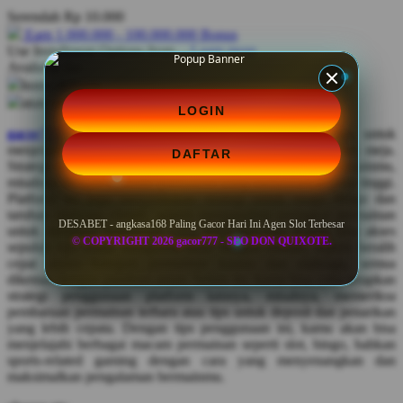
Serendah
Rp 10.000
Q
Earn
1.000.000
-
100.000.000
Bonus
Use Installment Options from
.
Laarn more
QV Baby
Available for :
home delivery
store pickup
R
LOGIN
gacor777
Setelah daftar akun, kamu bisa gunakan tips untuk
Real Shades
menjelajah berbagai permainan kasino, contohnya slot dan meja.
DAFTAR
Strategi ini bisa membantu meningkatkan pengalaman bermainmu,
Red Castle
misalnya dengan memilih permainan yang menawarkan poin tinggi.
Platform ini juga menyediakan strategi untuk usage bingo dan
Ribbon Madness
taruhan olahraga efektif, seperti menganalisis peringkat permainan
DESABET - angkasa168 Paling Gacor Hari Ini Agen Slot Terbesar
untuk membuat keputusan yang lebih hati-hati. Kamu bisa akses
S
© COPYRIGHT 2026 gacor777 - SEO DON QUIXOTE.
sepuluh tips untuk mengelola akun dengan mudah, seperti beralih
cepat antara kategori permainan kasino dan olahraga, semua
Sebamed
dikemas dengan panduan aman. Selain itu, kamu bisa coba terapkan
strategi penggunaan platform lainnya, misalnya, memeriksa
Silver Cross
pembaruan permainan terbaru atau tips untuk deposit dan penarikan
yang lebih cepata. Dengan tips penggunaan ini, kamu akan bisa
Simply Idea
menjelajahi berbagai macam permainan seperti slot, bingo, bahkan
sports-related gaming dengan cara yang menyenangkan dan
Skip Hop
maksimalkan pengalaman bermainmu.
Spectra