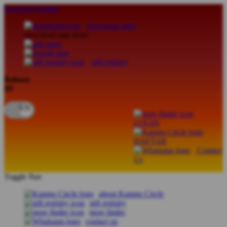
lewati ke Konten
download apps
download app from:
gift registry
Bahasa
ID
LOGIN
DAFTAR
Contact
Us
Toggle Nav
about Kanmo Circle
gift registry
store finder
contact us