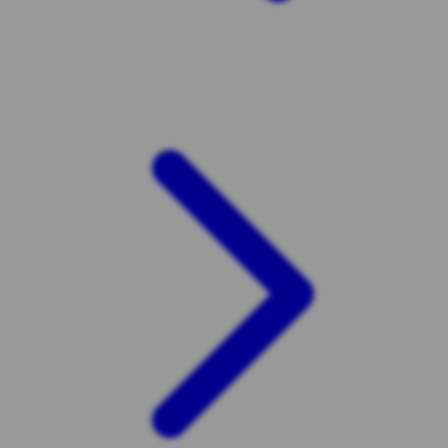
Twistshake
TY Toys
U
V
Veja
Vitaflow
Vtech
W
Waterland
Wellness