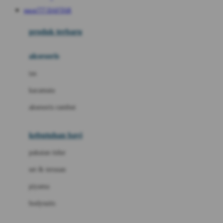
Awan
gacor777 DAFTAR
Azetabio
produk terbaru
B
aksesoris
Baabaasheepz
tas
Babiators
kacamata
Baby Dove
aksesoris rambut
Baby Jogger
Baby Rovega
kebutuhan bayi
Babybee
pakaian tidur
Banana Boat
set & terusan
Banz
piyama
Barbie
bodysuits
Beaba