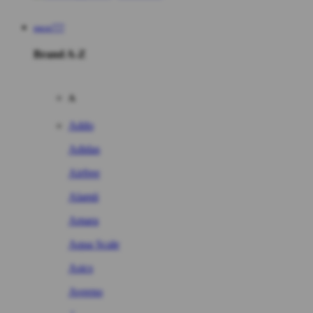
gacor777
Brand A-Z
A
Addo
Adidas
Airfree
Alamii
Amara
Aqua Scale
Asics
Aveeno