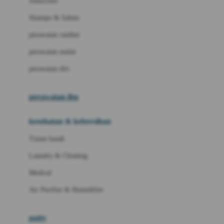
Sunscreen
London Taxi
Shampo & Sabun
Love To Dream
perawatan rambut
perawatan mulut
M
perawatan diri
Magformers
Mama's Choice
perawatan ibu
Mamas&Papas
kesehatan & kebersihan
Mamaway
Tissue basah
Maxi Cosi
Laundry & Cleaning
Megabloks
Medical
Micro
Air Purifier & Humidifier
MiDeer
Mimi & Lula
potty