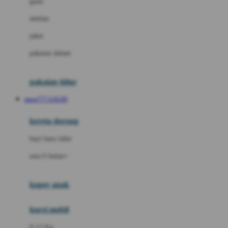
gaun
Dae Organics
setelan
Docare
jaket
Doona
pakaian dalam
Down To Earth
Drew
pakaian tidur
Dr. Brown's
gacor777 LOGIN
E
kereta dorong
ELC
bayi baru lahir
Ergobaby
usia 6 bulan+
Expert Care
koper anak
Ezyroller
kursi mobil
F
0-13 Kg