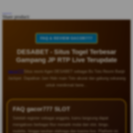
Share product:
FAQ & REVIEW GACOR777
DESABET - Situs Togel Terbesar
Gampang JP RTP Live Terupdate
gacor777
Situs resmi Agen DESABET sebagai Bo Toto Resmi Banjir
Jackpot. Dapatkan Jam Hoki main Toto akurat dan gabung sekarang
untuk menikmati bene...
FAQ gacor777 SLOT
Setelah register sebagai anggota, kamu langsung dapat
mengakses berbagai fitur menarik mulai dari slot, bingo,
roulette, hingga taruhan olahraga dan kasino live. Platform ini