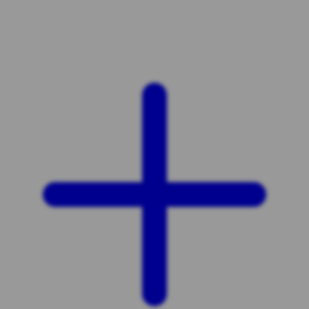
X
Xootz
Y
Yamatoya
Z
Zaxy
Zoggs
0-9
4Moms
59S