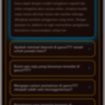
kamu dapat dengan mudah mengakses sepuluh tips
untuk mengelola akun secara online, misalnya beralih
cepat antara aktivitas kasino dan taruhan olahraga,
dilengkapi panduan penggunaan yang aman. Dengan
panduan ini, platform ini ingin memastikan pengalaman
bermainmu menyenangkan setiap hari.
Apakah minimal deposit di gacor777 ramah
+
untuk pemain baru?
Setelah kamu mendaftar sebagai anggota baru, kamu
bisa menggunakan platform ini secara efektif. Misalnya,
Event apa saja yang biasanya tersedia di
+
gacor777?
kamu bisa browsing berbagai macam permainan seperti
kasino, slots, bola, atau bingo. Untuk mendapatkan
Setelah register sebagai anggota baru, kamu bisa
pengalaman bermain yang lebih optimal, coba
menggunakan tips untuk menavigasi beragam
Mengapa variasi permainan di gacor777
perhatikan tips dan strategi yang tersedia. Platform ini
+
menjadi salah satu keunggulannya?
permainan yang tersedia, contohnya dengan memilih
juga menyediakan panduan untuk mengelola akunmu
game slot yang menawarkan poin tinggi atau mencoba
dengan baik. Bagi pemain baru, kamu dapat mengikuti
Setelah mendaftar sebagai anggota, Anda dapat
permainan meja baru untuk mengoptimalkan
sepuluh cara praktis untuk mengoptimalkan
menggunakan berbagai tips untuk memaksimalkan
Bagaimana cara memulai bermain di