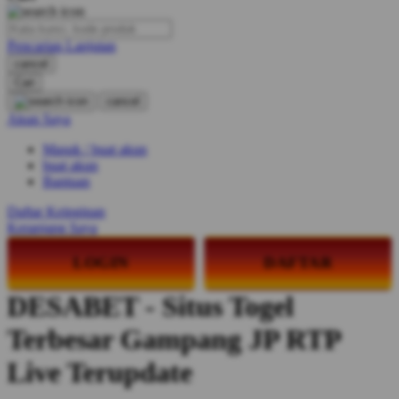
O
Pencarian Lanjutan
Oh Ma Grain
cancel
Okiedog
Cari
cancel
P
Akun Saya
Masuk / buat akun
Peachy
buat akun
Phil & Ted's
Bantuan
Philips Avent
Daftar Keinginan
Keranjang Saya
Pigeon
LOGIN
DAFTAR
Playgro
DESABET - Situs Togel
Poled Global
Terbesar Gampang JP RTP
Ponycycle
Puma
Live Terupdate
Pureats