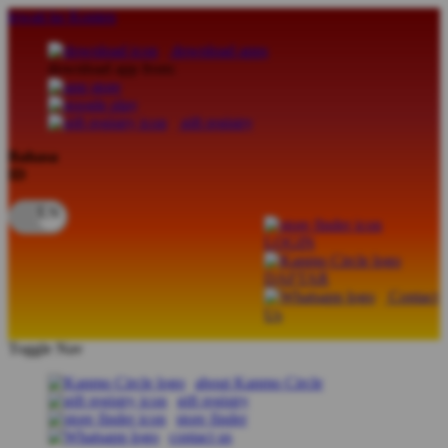
lewati ke Konten
download apps
download app from:
gift registry
Bahasa
ID
LOGIN
DAFTAR
Contact
Us
Toggle Nav
about Kanmo Circle
gift registry
store finder
contact us